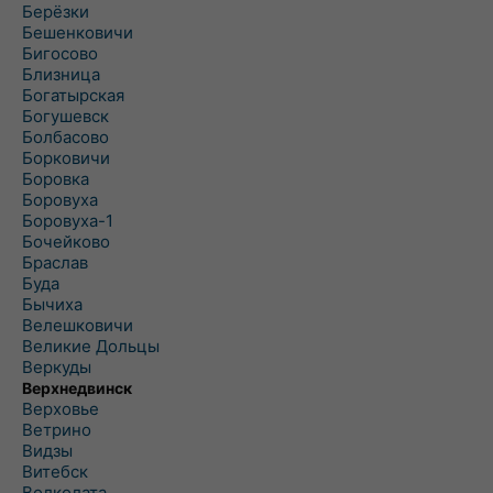
Берёзки
Бешенковичи
Бигосово
Близница
Богатырская
Богушевск
Болбасово
Борковичи
Боровка
Боровуха
Боровуха-1
Бочейково
Браслав
Буда
Бычиха
Велешковичи
Великие Дольцы
Веркуды
Верхнедвинск
Верховье
Ветрино
Видзы
Витебск
Волколата