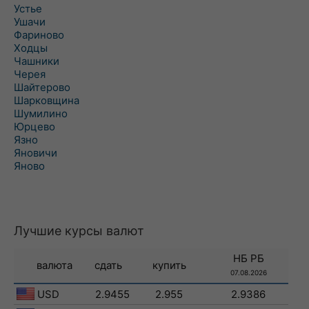
Устье
Ушачи
Фариново
Ходцы
Чашники
Черея
Шайтерово
Шарковщина
Шумилино
Юрцево
Язно
Яновичи
Яново
Лучшие курсы валют
НБ РБ
валюта
сдать
купить
07.08.2026
USD
2.9455
2.955
2.9386