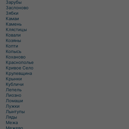
Зарубы
Заслоново
Зябки
Камаи
Камень
Клястицы
Ковали
Козяны
Копти
Копысь
Коханово
Краснополье
Кривое Село
Крулевщина
Крынки
Кубличи
Лепель
Лиозно
Ломаши
Лужки
Лынтупы
Ляды
Межа
Межево