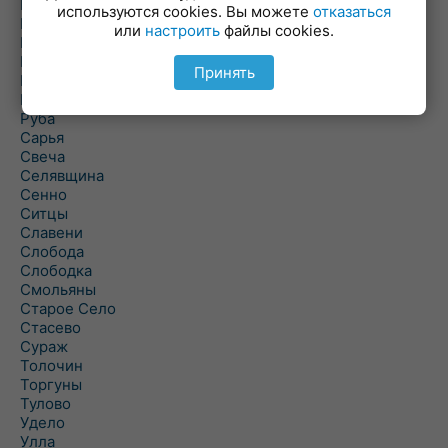
Погоща
используются cookies. Вы можете
отказаться
Подсвилье
или
настроить
файлы cookies.
Полоцк
Поставы
Принять
Прозороки
Россоны
Руба
Сарья
Свеча
Селявщина
Сенно
Ситцы
Славени
Слобода
Слободка
Смольяны
Старое Село
Стасево
Сураж
Толочин
Торгуны
Тулово
Удело
Улла