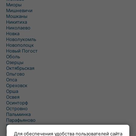
Миоры
Мишневичи
Мошканы
Никитиха
Николаево
Новка
Новолукомль
Новополоцк
Новый Погост
Оболь
Озерцы
Октябрьская
Ольгово
Опса
Ореховск
Орша
Освея
Осинторф
Островно
Пальминка
Парафьяново
Плисса
Повятье
Для обеспечения удобства пользователей сайта