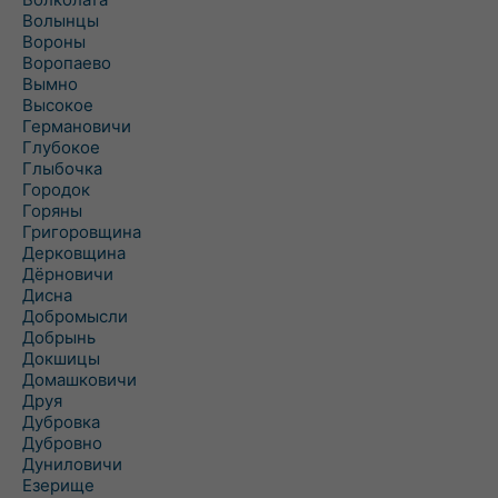
Волынцы
Вороны
Воропаево
Вымно
Высокое
Германовичи
Глубокое
Глыбочка
Городок
Горяны
Григоровщина
Дерковщина
Дёрновичи
Дисна
Добромысли
Добрынь
Докшицы
Домашковичи
Друя
Дубровка
Дубровно
Дуниловичи
Езерище