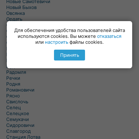
Новые Самотевичи
Новый Быхов
Овсянка
Ордать
Ореховка
Для обеспечения удобства пользователей сайта
Осиновка
используются cookies. Вы можете
отказаться
Осиповичи
или
настроить
файлы cookies.
Осово
Павловичи
Паршино
Принять
Петуховка
Пудовня
Радомля
Речки
Родня
Романовичи
Рясно
Свислочь
Селец
Селецкое
Семукачи
Сидоровичи
Славгород
Станция Лотва