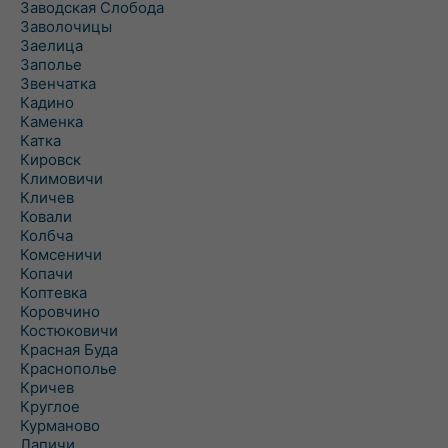
Заводская Слобода
Заволочицы
Заелица
Заполье
Звенчатка
Кадино
Каменка
Катка
Кировск
Климовичи
Кличев
Ковали
Колбча
Комсеничи
Копачи
Коптевка
Коровчино
Костюковичи
Красная Буда
Краснополье
Кричев
Круглое
Курманово
Лапичи