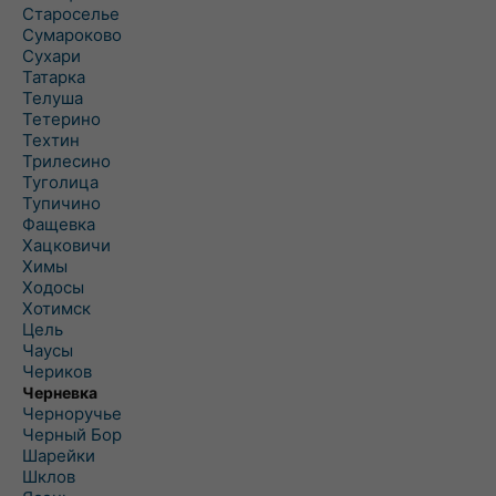
Староселье
Сумароково
Сухари
Татарка
Телуша
Тетерино
Техтин
Трилесино
Туголица
Тупичино
Фащевка
Хацковичи
Химы
Ходосы
Хотимск
Цель
Чаусы
Чериков
Черневка
Черноручье
Черный Бор
Шарейки
Шклов