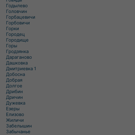
Годылево
Головчин
Горбацевичи
Горбовичи
Горки
Городец
Городище
Горы
Гродзянка
Дараганово
Дашковка
Дмитриевка 1
Добосна
Добрая
Долгое
Дрибин
Дричин
Дужевка
Езеры
Елизово
Жиличи
Забелышин
Забычанье