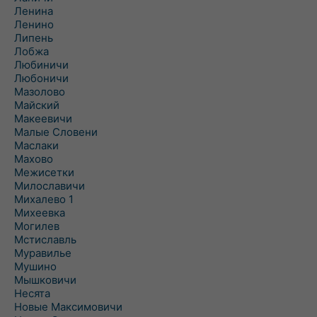
Ленина
Ленино
Липень
Лобжа
Любиничи
Любоничи
Мазолово
Майский
Макеевичи
Малые Словени
Маслаки
Махово
Межисетки
Милославичи
Михалево 1
Михеевка
Могилев
Мстиславль
Муравилье
Мушино
Мышковичи
Несята
Новые Максимовичи