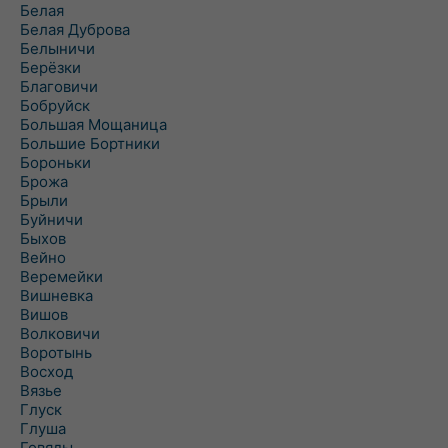
Белая
Белая Дуброва
Белыничи
Берёзки
Благовичи
Бобруйск
Большая Мощаница
Большие Бортники
Бороньки
Брожа
Брыли
Буйничи
Быхов
Вейно
Веремейки
Вишневка
Вишов
Волковичи
Воротынь
Восход
Вязье
Глуск
Глуша
Говяды