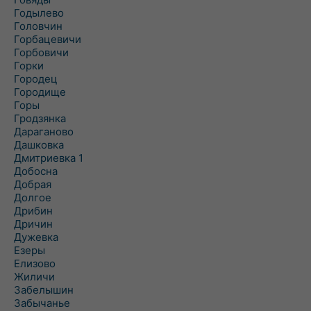
Годылево
Головчин
Горбацевичи
Горбовичи
Горки
Городец
Городище
Горы
Гродзянка
Дараганово
Дашковка
Дмитриевка 1
Добосна
Добрая
Долгое
Дрибин
Дричин
Дужевка
Езеры
Елизово
Жиличи
Забелышин
Забычанье