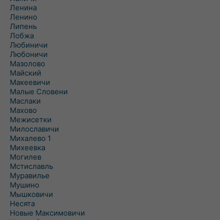
Ленина
Ленино
Липень
Лобжа
Любиничи
Любоничи
Мазолово
Майский
Макеевичи
Малые Словени
Маслаки
Махово
Межисетки
Милославичи
Михалево 1
Михеевка
Могилев
Мстиславль
Муравилье
Мушино
Мышковичи
Несята
Новые Максимовичи