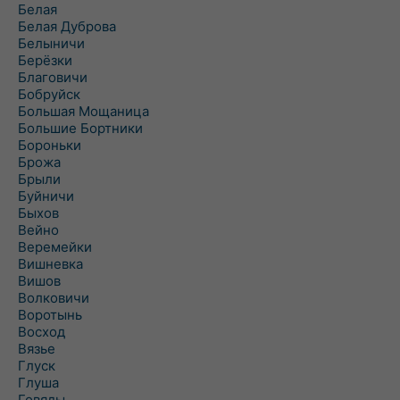
Белая
Белая Дуброва
Белыничи
Берёзки
Благовичи
Бобруйск
Большая Мощаница
Большие Бортники
Бороньки
Брожа
Брыли
Буйничи
Быхов
Вейно
Веремейки
Вишневка
Вишов
Волковичи
Воротынь
Восход
Вязье
Глуск
Глуша
Говяды