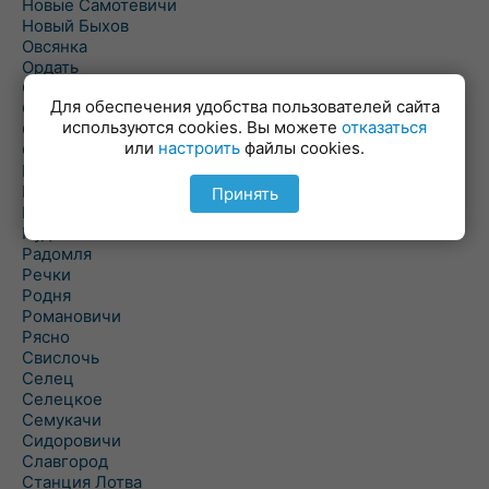
Новые Самотевичи
Новый Быхов
Овсянка
Ордать
Ореховка
Для обеспечения удобства пользователей сайта
Осиновка
используются cookies. Вы можете
отказаться
Осиповичи
или
настроить
файлы cookies.
Осово
Павловичи
Паршино
Принять
Петуховка
Пудовня
Радомля
Речки
Родня
Романовичи
Рясно
Свислочь
Селец
Селецкое
Семукачи
Сидоровичи
Славгород
Станция Лотва