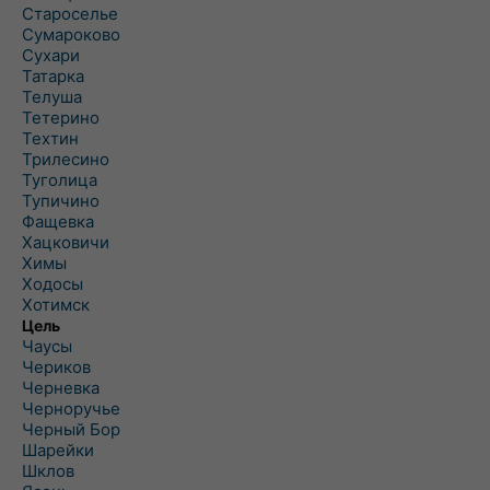
Староселье
Сумароково
Сухари
Татарка
Телуша
Тетерино
Техтин
Трилесино
Туголица
Тупичино
Фащевка
Хацковичи
Химы
Ходосы
Хотимск
Цель
Чаусы
Чериков
Черневка
Черноручье
Черный Бор
Шарейки
Шклов