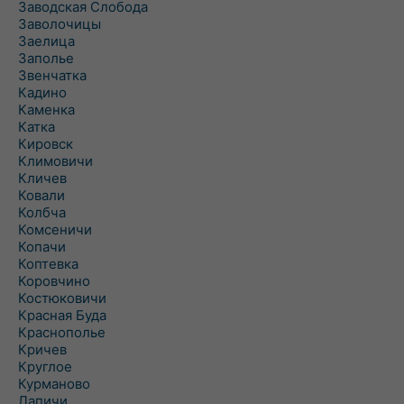
Заводская Слобода
Заволочицы
Заелица
Заполье
Звенчатка
Кадино
Каменка
Катка
Кировск
Климовичи
Кличев
Ковали
Колбча
Комсеничи
Копачи
Коптевка
Коровчино
Костюковичи
Красная Буда
Краснополье
Кричев
Круглое
Курманово
Лапичи