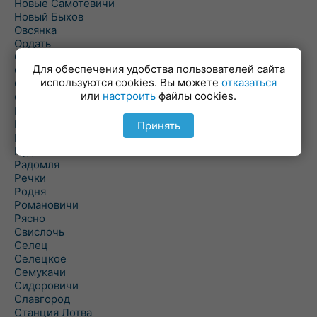
Новые Самотевичи
Новый Быхов
Овсянка
Ордать
Ореховка
Для обеспечения удобства пользователей сайта
Осиновка
используются cookies. Вы можете
отказаться
Осиповичи
или
настроить
файлы cookies.
Осово
Павловичи
Паршино
Принять
Петуховка
Пудовня
Радомля
Речки
Родня
Романовичи
Рясно
Свислочь
Селец
Селецкое
Семукачи
Сидоровичи
Славгород
Станция Лотва