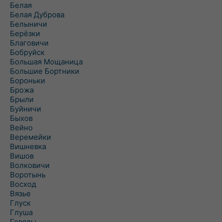
Белая
Белая Дуброва
Белыничи
Берёзки
Благовичи
Бобруйск
Большая Мощаница
Большие Бортники
Бороньки
Брожа
Брыли
Буйничи
Быхов
Вейно
Веремейки
Вишневка
Вишов
Волковичи
Воротынь
Восход
Вязье
Глуск
Глуша
Говяды