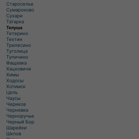
Староселье
Сумароково
Сухари
Татарка
Телуша
Тетерино
Техтин
Трилесино
Туголица
Тупичино
Фащевка
Хацковичи
Химы
Ходосы
Хотимск
Цель
Чаусы
Чериков
Черневка
Черноручье
Черный Бор
Шарейки
Шклов