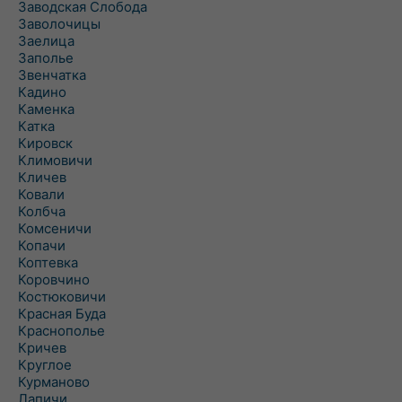
Заводская Слобода
Заволочицы
Заелица
Заполье
Звенчатка
Кадино
Каменка
Катка
Кировск
Климовичи
Кличев
Ковали
Колбча
Комсеничи
Копачи
Коптевка
Коровчино
Костюковичи
Красная Буда
Краснополье
Кричев
Круглое
Курманово
Лапичи