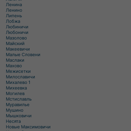
Ленина
Ленино
Липень
Лобжа
Любиничи
Любоничи
Мазолово
Майский
Макеевичи
Малые Словени
Маслаки
Махово
Межисетки
Милославичи
Михалево 1
Михеевка
Могилев
Мстиславль
Муравилье
Мушино
Мышковичи
Несята
Новые Максимовичи