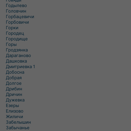
Годылево
Головчин
Горбацевичи
Горбовичи
Горки
Городец
Городище
Горы
Гродзянка
Дараганово
Дашковка
Дмитриевка 1
Добосна
Добрая
Долгое
Дрибин
Дричин
Дужевка
Езеры
Елизово
Жиличи
Забелышин
Забычанье