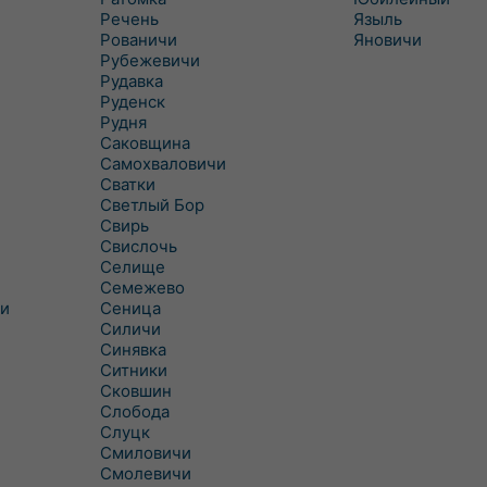
Речень
Языль
Рованичи
Яновичи
Рубежевичи
Рудавка
Руденск
Рудня
Саковщина
Самохваловичи
Сватки
Светлый Бор
Свирь
Свислочь
Селище
Семежево
и
Сеница
Силичи
Синявка
Ситники
Сковшин
Слобода
Слуцк
Смиловичи
Смолевичи