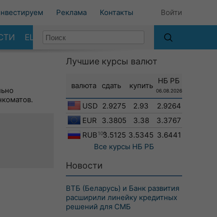
нвестируем
Реклама
Контакты
Войти
СТИ
ЕЩЕ
Лучшие курсы валют
НБ РБ
валюта
сдать
купить
льно
06.08.2026
нкоматов.
USD
2.9275
2.93
2.9264
EUR
3.3805
3.38
3.3767
RUB
100
3.5125
3.5345
3.6441
Все курсы
НБ РБ
Новости
ВТБ (Беларусь) и Банк развития
расширили линейку кредитных
решений для СМБ