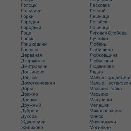
Голоцк
Лесковка
Гольчичи
Лесной
Горки
Лешница
Городея
Логойск
Городьки
Лошница
Гоцк
Луговая Слобода
Греск
Лучники
Грицкевичи
Любань
Грозово
Любишино
Деревная
Любковщина
Дзержинск
Любушаны
Дмитровичи
Людвиново
Долгиново
Лядно
Долгое
Малые Городятичи
Домоткановичи
Малые Нестанович
Доры
Марьина Горка
Дражно
Марьино
Дричин
Мачулищи
Дружный
Мелешки
Дуброво
Миколаевщина
Дукора
Минск
Ждановичи
Михановичи
Жилихово
Могильно