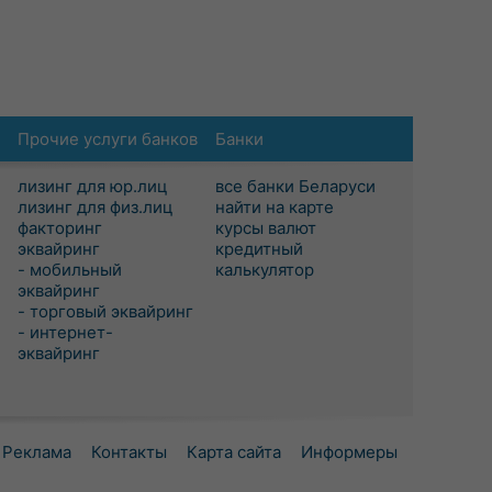
Прочие услуги банков
Банки
лизинг для юр.лиц
все банки Беларуси
лизинг для физ.лиц
найти на карте
факторинг
курсы валют
эквайринг
кредитный
- мобильный
калькулятор
эквайринг
- торговый эквайринг
- интернет-
эквайринг
Реклама
Контакты
Карта сайта
Информеры