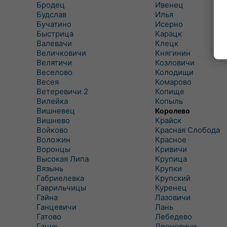
Бродец
Ивенец
Будслав
Илья
Бучатино
Исерно
Быстрица
Карацк
Валевачи
Клецк
Величковичи
Княгинин
Велятичи
Козловичи
Веселово
Колодищи
Весея
Комарово
Ветеревичи 2
Копище
Вилейка
Копыль
Вишневец
Королево
Вишнево
Крайск
Войково
Красная Слобода
Воложин
Красное
Воронцы
Кривичи
Высокая Липа
Крупица
Вязынь
Крупки
Габриелевка
Крупский
Гаврильчицы
Куренец
Гайна
Лазовичи
Ганцевичи
Лань
Гатово
Лебедево
Гацук
Леоновичи