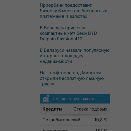
Приорбанк предоставит
бизнесу 6 месяцев бесплатных
платежей в 4 валютах
В Беларусь привезли
компактные хэтчбеки BYD
Dolphin Fashion 410
В Беларуси назвали популярную
интернет-площадку
недвижимости
На гольф-поле под Минском
открыли бесплатную лыжную
трассу
Лучшие предложения
Кредиты
Ставка годовых
Потребительский
10,8 %
Автокредит
16,1 %