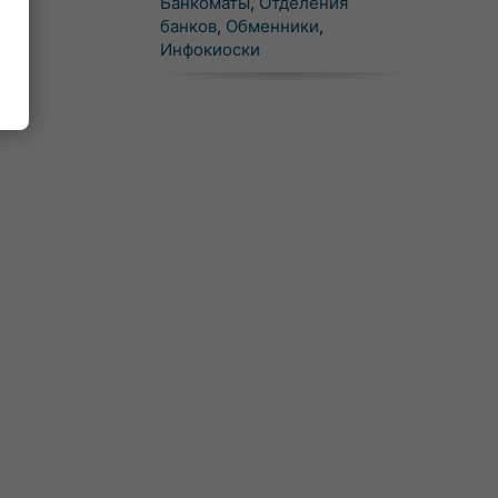
Банкоматы
,
Отделения
банков
,
Обменники
,
Инфокиоски