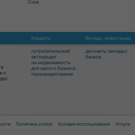
Снов
Кредиты
Вклады, инвестиции
потребительский
депозиты (вклады)
автокредит
банков
на недвижимость
та
для малого бизнеса
и с
перекредитование
сурс
ности
Политика cookie
Условия использования
Услуги