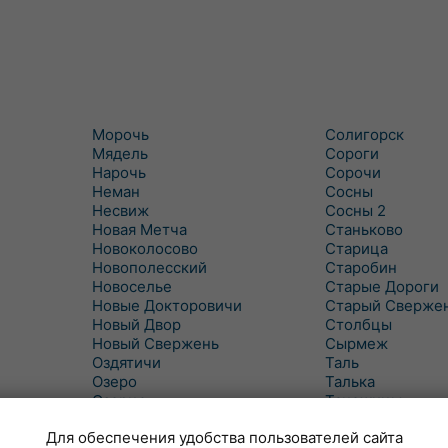
Морочь
Солигорск
Мядель
Сороги
Нарочь
Сорочи
Неман
Сосны
Несвиж
Сосны 2
Новая Метча
Станьково
Новоколосово
Старица
Новополесский
Старобин
Новоселье
Старые Дороги
Новые Докторовичи
Старый Сверже
Новый Двор
Столбцы
Новый Свержень
Сырмеж
Оздятичи
Таль
Озеро
Талька
Озерцо
Танежицы
Околово
Тимковичи
Для обеспечения удобства пользователей сайта
Октябрь
Турец-Бояры