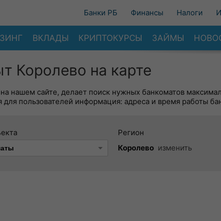
Банки РБ
Финансы
Налоги
И
ЗИНГ
ВКЛАДЫ
КРИПТОКУРСЫ
ЗАЙМЫ
НОВО
т Королево на карте
 на нашем сайте, делает поиск нужных банкоматов максима
 для пользователей информация: адреса и время работы ба
ъекта
Регион
Королево
изменить