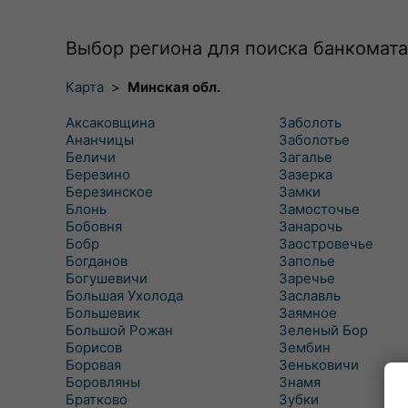
Выбор региона для поиска банкомата
Карта
>
Минская обл.
Аксаковщина
Заболоть
Ананчицы
Заболотье
Беличи
Загалье
Березино
Зазерка
Березинское
Замки
Блонь
Замосточье
Бобовня
Занарочь
Бобр
Заостровечье
Богданов
Заполье
Богушевичи
Заречье
Большая Ухолода
Заславль
Большевик
Заямное
Большой Рожан
Зеленый Бор
Борисов
Зембин
Боровая
Зеньковичи
Боровляны
Знамя
Братково
Зубки