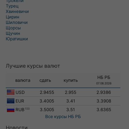
Трокели
Турец
Хвиневичи
Цирин
Шиловичи
Щорсы
Щучин
Юратишки
Лучшие курсы валют
НБ РБ
валюта
сдать
купить
07.08.2026
USD
2.9455
2.955
2.9386
EUR
3.4005
3.41
3.3908
RUB
100
3.5005
3.51
3.6365
Все курсы
НБ РБ
Новости