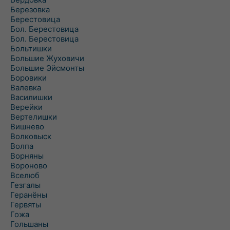
Березовка
Берестовица
Бол. Берестовица
Бол. Берестовица
Больтишки
Большие Жуховичи
Большие Эйсмонты
Боровики
Валевка
Василишки
Верейки
Вертелишки
Вишнево
Волковыск
Волпа
Ворняны
Вороново
Вселюб
Гезгалы
Геранёны
Гервяты
Гожа
Гольшаны