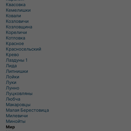
Квасовка
Кемелишки
Ковали
Козловичи
Козловщина
Кореличи
Котловка
Красное
Красносельский
Крево
Лаздуны 1
Лида
Липнишки
Лойки
Луки
Лунно
Луцковляны
Любча
Макаровцы
Малая Берестовица
Милевичи
Минойты
Мир