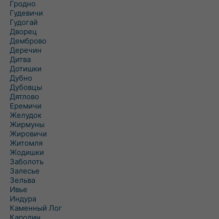
Гродно
Гудевичи
Гудогай
Дворец
Демброво
Деречин
Дитва
Дотишки
Дубно
Дубовцы
Дятлово
Еремичи
Желудок
Жирмуны
Жировичи
Житомля
Жодишки
Заболоть
Залесье
Зельва
Ивье
Индура
Каменный Лог
Каролин