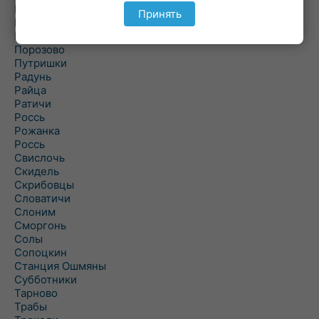
Подольцы
Принять
Подороск
Поречье
Порозово
Путришки
Радунь
Райца
Ратичи
Роcсь
Рожанка
Россь
Свислочь
Скидель
Скрибовцы
Словатичи
Слоним
Сморгонь
Солы
Сопоцкин
Станция Ошмяны
Субботники
Тарново
Трабы