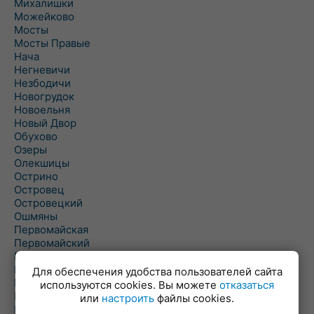
Михалишки
Можейково
Мосты
Мосты Правые
Нача
Негневичи
Незбодичи
Новогрудок
Новоельня
Новый Двор
Обухово
Озеры
Олекшицы
Острино
Островец
Островецкий
Ошмяны
Первомайская
Первомайский
Пески
Петревичи
Для обеспечения удобства пользователей сайта
Погородно
используются cookies. Вы можете
отказаться
Пограничный
или
настроить
файлы cookies.
Подлабенье