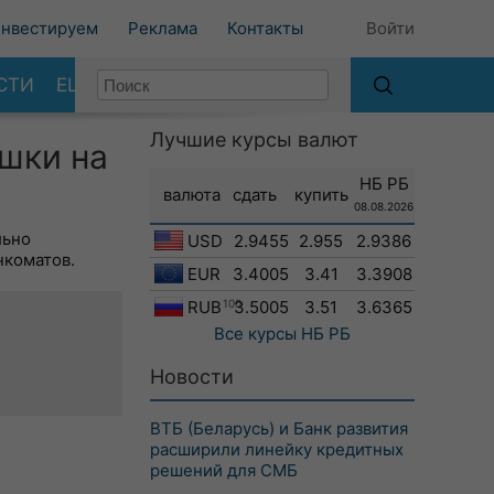
нвестируем
Реклама
Контакты
Войти
СТИ
ЕЩЕ
Лучшие курсы валют
шки на
НБ РБ
валюта
сдать
купить
08.08.2026
льно
USD
2.9455
2.955
2.9386
нкоматов.
EUR
3.4005
3.41
3.3908
RUB
100
3.5005
3.51
3.6365
Все курсы
НБ РБ
Новости
ВТБ (Беларусь) и Банк развития
расширили линейку кредитных
решений для СМБ