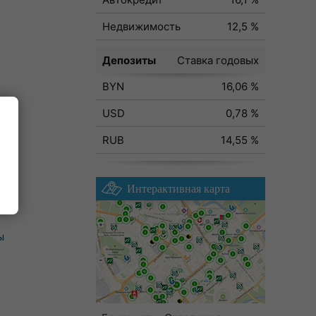
Недвижимость
12,5 %
Депозиты
Ставка годовых
BYN
16,06 %
USD
0,78 %
RUB
14,55 %
Интерактивная карта
ы