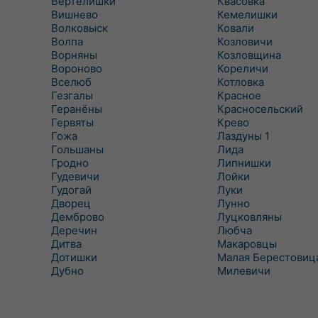
Вертелишки
Квасовка
Вишнево
Кемелишки
Волковыск
Ковали
Волпа
Козловичи
Ворняны
Козловщина
Вороново
Кореличи
Вселюб
Котловка
Гезгалы
Красное
Геранёны
Красносельский
Гервяты
Крево
Гожа
Лаздуны 1
Гольшаны
Лида
Гродно
Липнишки
Гудевичи
Лойки
Гудогай
Луки
Дворец
Лунно
Демброво
Луцковляны
Деречин
Любча
Дитва
Макаровцы
Дотишки
Малая Берестовиц
Дубно
Милевичи