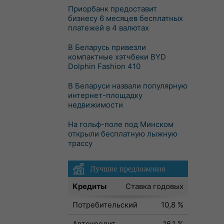
Приорбанк предоставит
бизнесу 6 месяцев бесплатных
платежей в 4 валютах
В Беларусь привезли
компактные хэтчбеки BYD
Dolphin Fashion 410
В Беларуси назвали популярную
интернет-площадку
недвижимости
На гольф-поле под Минском
открыли бесплатную лыжную
трассу
Лучшие предложения
Кредиты
Ставка годовых
Потребительский
10,8 %
Автокредит
16,1 %