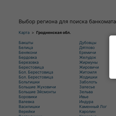
Выбор региона для поиска банкомата
Карта
>
Гродненская обл.
Бакшты
Дубовцы
Белица
Дятлово
Бенякони
Еремичи
Бердовка
Желудок
Березовка
Жирмуны
Берестовица
Жировичи
Бол. Берестовица
Житомля
Бол. Берестовица
Жодишки
Больтишки
Заболоть
Большие Жуховичи
Залесье
Большие Эйсмонты
Зельва
Боровики
Ивье
Валевка
Индура
Василишки
Каменный Лог
Верейки
Каролин