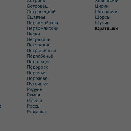
Острино
Хвиневичи
Островец
Цирин
Островецкий
Шиловичи
Ошмяны
Щорсы
Первомайская
Щучин
Первомайский
Юратишки
Пески
Петревичи
Погородно
Пограничный
Подлабенье
Подольцы
Подороск
Поречье
Порозово
Путришки
Радунь
Райца
Ратичи
а
Роcсь
Рожанка