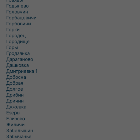
Годылево
Головчин
Горбацевичи
Горбовичи
Горки
Городец
Городище
Горы
Гродзянка
Дараганово
Дашковка
Дмитриевка 1
Добосна
Добрая
Долгое
Дрибин
Дричин
Дужевка
Езеры
Елизово
Жиличи
Забелышин
Забычанье