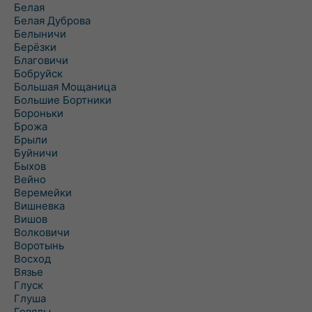
Белая
Белая Дуброва
Белыничи
Берёзки
Благовичи
Бобруйск
Большая Мощаница
Большие Бортники
Бороньки
Брожа
Брыли
Буйничи
Быхов
Вейно
Веремейки
Вишневка
Вишов
Волковичи
Воротынь
Восход
Вязье
Глуск
Глуша
Говяды