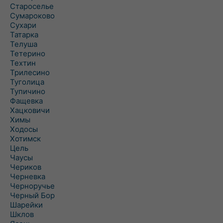
Староселье
Сумароково
Сухари
Татарка
Телуша
Тетерино
Техтин
Трилесино
Туголица
Тупичино
Фащевка
Хацковичи
Химы
Ходосы
Хотимск
Цель
Чаусы
Чериков
Черневка
Черноручье
Черный Бор
Шарейки
Шклов