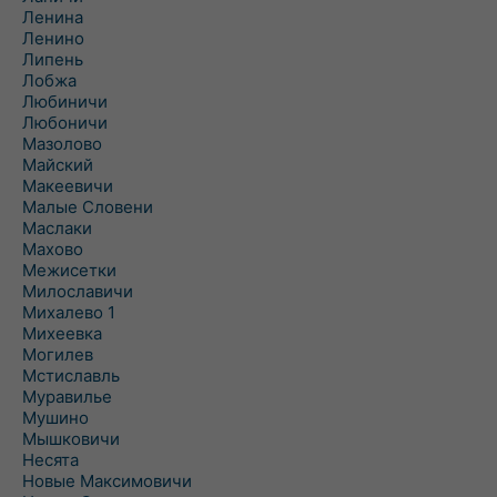
Ленина
Ленино
Липень
Лобжа
Любиничи
Любоничи
Мазолово
Майский
Макеевичи
Малые Словени
Маслаки
Махово
Межисетки
Милославичи
Михалево 1
Михеевка
Могилев
Мстиславль
Муравилье
Мушино
Мышковичи
Несята
Новые Максимовичи