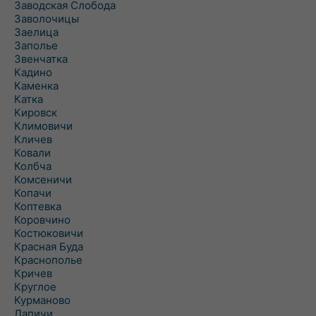
Заводская Слобода
Заволочицы
Заелица
Заполье
Звенчатка
Кадино
Каменка
Катка
Кировск
Климовичи
Кличев
Ковали
Колбча
Комсеничи
Копачи
Коптевка
Коровчино
Костюковичи
Красная Буда
Краснополье
Кричев
Круглое
Курманово
Лапичи