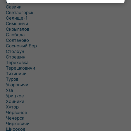
Рудня
Савичи
Светлогорск
Селище-1
Симоничи
Скрыгалов
Слобода
Солтаново
Сосновый Бор
Столбун
Стрешин
Тереховка
Терешковичи
Тихиничи
Туров
Уваровичи
Уза
Урицкое
Хойники
Хутор
Червоное
Чечерск
Чирковичи
Широкое