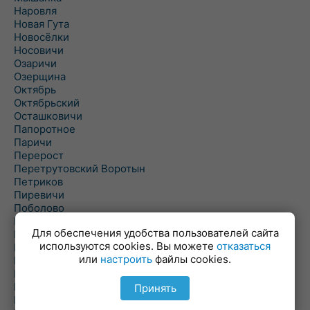
Наровля
Новая Гута
Новосёлки
Носовичи
Озаричи
Озерщина
Октябрь
Октябрьский
Осташковичи
Папоротное
Паричи
Перерост
Перетрутовский Воротын
Петриков
Пиревичи
Поболово
Поколюбичи
Для обеспечения удобства пользователей сайта
Полесье
используются cookies. Вы можете
отказаться
Птичь
или
настроить
файлы cookies.
Речица
Ровенская Слобода
Рогачев
Принять
Рогинь