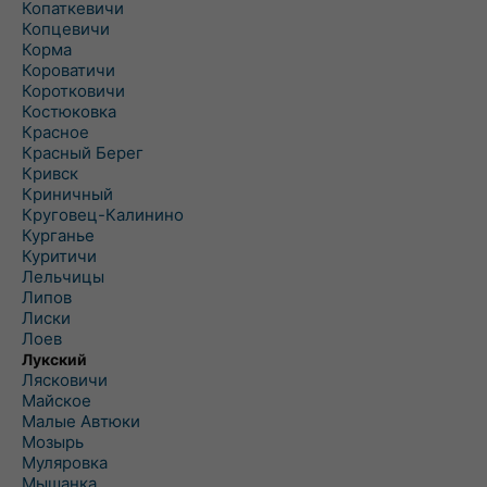
Копаткевичи
Копцевичи
Корма
Короватичи
Коротковичи
Костюковка
Красное
Красный Берег
Кривск
Криничный
Круговец-Калинино
Курганье
Куритичи
Лельчицы
Липов
Лиски
Лоев
Лукский
Лясковичи
Майское
Малые Автюки
Мозырь
Муляровка
Мышанка