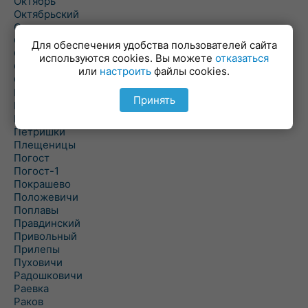
Октябрь
Октябрьский
Олехновичи
Омговичи
Для обеспечения удобства пользователей сайта
Оношки
используются cookies. Вы можете
отказаться
Осовец
или
настроить
файлы cookies.
Острошицкий Городок
Пасека
Принять
Пастовичи
Першаи
Петришки
Плещеницы
Погост
Погост-1
Покрашево
Положевичи
Поплавы
Правдинский
Привольный
Прилепы
Пуховичи
Радошковичи
Раевка
Раков