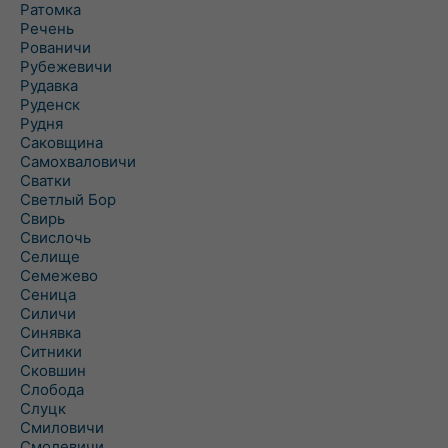
Ратомка
Речень
Рованичи
Рубежевичи
Рудавка
Руденск
Рудня
Саковщина
Самохваловичи
Сватки
Светлый Бор
Свирь
Свислочь
Селище
Семежево
Сеница
Силичи
Синявка
Ситники
Сковшин
Слобода
Слуцк
Смиловичи
Смолевичи