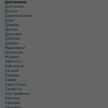
Дмитровичи
Долгиново
Долгое
Домоткановичи
Доры
Дражно
Дричин
Дружный
Дуброво
Дукора
Ждановичи
Жилихово
Жодино
Заболоть
Заболотье
Загалье
Зазерка
Замки
Замосточье
Занарочь
Заостровечье
Заполье
Заречье
Заславль