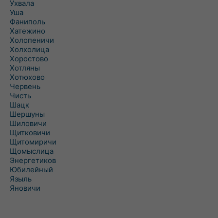
Ухвала
Уша
Фаниполь
Хатежино
Холопеничи
Холхолица
Хоростово
Хотляны
Хотюхово
Червень
Чисть
Шацк
Шершуны
Шиловичи
Щитковичи
Щитомиричи
Щомыслица
Энергетиков
Юбилейный
Языль
Яновичи