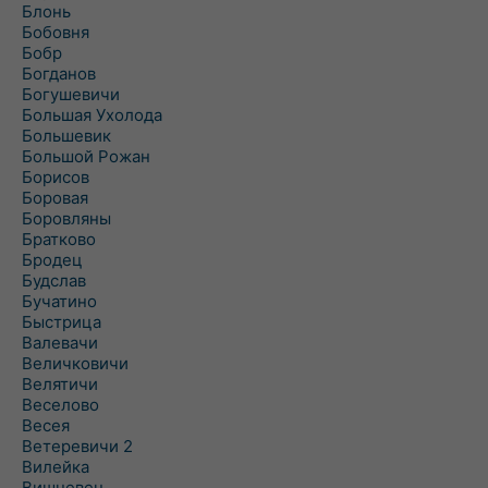
Блонь
Бобовня
Бобр
Богданов
Богушевичи
Большая Ухолода
Большевик
Большой Рожан
Борисов
Боровая
Боровляны
Братково
Бродец
Будслав
Бучатино
Быстрица
Валевачи
Величковичи
Велятичи
Веселово
Весея
Ветеревичи 2
Вилейка
Вишневец