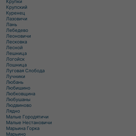
Крупки
Крупский
Куренец
Лазовичи
Лань
Лебедево
Леоновичи
Лесковка
Лесной
Лешница
Логойск
Лошница
Луговая Слобода
Лучники
Любань
Любишино
Любковщина
Любушаны
Людвиново
Лядно
Малые Городятичи
Малые Нестановичи
Марьина Горка
Марьино