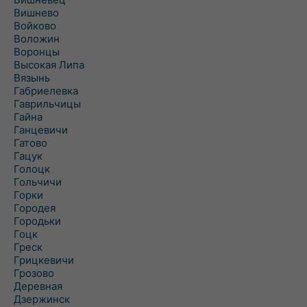
Вишнево
Войково
Воложин
Воронцы
Высокая Липа
Вязынь
Габриелевка
Гаврильчицы
Гайна
Ганцевичи
Гатово
Гацук
Голоцк
Гольчичи
Горки
Городея
Городьки
Гоцк
Греск
Грицкевичи
Грозово
Деревная
Дзержинск