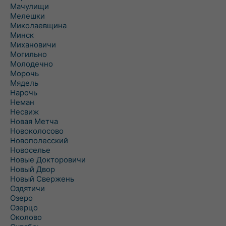
Мачулищи
Мелешки
Миколаевщина
Минск
Михановичи
Могильно
Молодечно
Морочь
Мядель
Нарочь
Неман
Несвиж
Новая Метча
Новоколосово
Новополесский
Новоселье
Новые Докторовичи
Новый Двор
Новый Свержень
Оздятичи
Озеро
Озерцо
Околово