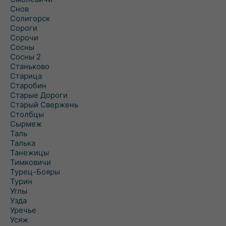
Снов
Солигорск
Сороги
Сорочи
Сосны
Сосны 2
Станьково
Старица
Старобин
Старые Дороги
Старый Свержень
Столбцы
Сырмеж
Таль
Талька
Танежицы
Тимковичи
Турец-Бояры
Турин
Углы
Узда
Уречье
Усяж