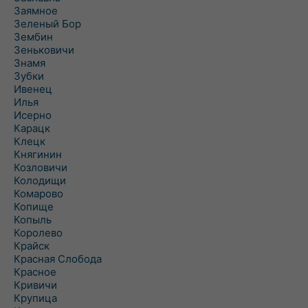
Заямное
Зеленый Бор
Зембин
Зеньковичи
Знамя
Зубки
Ивенец
Илья
Исерно
Карацк
Клецк
Княгинин
Козловичи
Колодищи
Комарово
Копище
Копыль
Королево
Крайск
Красная Слобода
Красное
Кривичи
Крупица