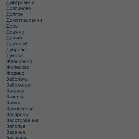
Дмитровичи
Долгиново
Долгое
Домоткановичи
Доры
Дражно
Дричин
Дружный
Дуброво
Дукора
Ждановичи
Жилихово
Жодино
Заболоть
Заболотье
Загалье
Зазерка
Замки
Замосточье
Занарочь
Заостровечье
Заполье
Заречье
Заславль