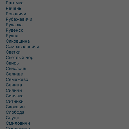
Ратомка
Речень
Рованичи
Рубежевичи
Рудавка
Руденск
Рудня
Саковщина
Самохваловичи
Сватки
Светлый Бор
Свирь
Свислочь
Селище
Семежево
Сеница
Силичи
Синявка
Ситники
Сковшин
Слобода
Слуцк
Смиловичи
Смолевичи