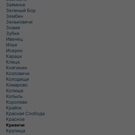
Заямное
Зеленый Бор
Зембин
Зеньковичи
Знамя
Зубки
Ивенец
Илья
Исерно
Карацк
Клецк
Княгинин
Козловичи
Колодищи
Комарово
Копище
Копыль
Королево
Крайск
Красная Слобода
Красное
Кривичи
Крупица