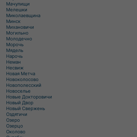
Мачулищи
Мелешки
Миколаевщина
Минск
Михановичи
Могильно
Молодечно
Морочь
Мядель
Нарочь
Неман
Несвиж
Новая Метча
Новоколосово
Новополесский
Новоселье
Новые Докторовичи
Новый Двор
Новый Свержень
Оздятичи
Озеро
Озерцо
Околово