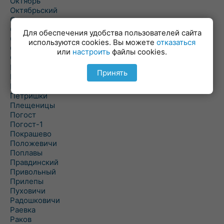
Октябрь
Октябрьский
Олехновичи
Омговичи
Для обеспечения удобства пользователей сайта
Оношки
используются cookies. Вы можете
отказаться
Осовец
или
настроить
файлы cookies.
Острошицкий Городок
Пасека
Принять
Пастовичи
Першаи
Петришки
Плещеницы
Погост
Погост-1
Покрашево
Положевичи
Поплавы
Правдинский
Привольный
Прилепы
Пуховичи
Радошковичи
Раевка
Раков