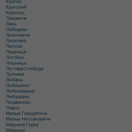
Крупки
Крупский
Куренец
Лазовичи
Лань
Лебедево
Леоновичи
Лесковка
Лесной
Лешница
Логойск
Лошница
Луговая Слобода
Лучники
Любань
Любишино
Любковщина
Любушаны
Людвиново
Лядно
Малые Городятичи
Малые Нестановичи
Марьина Горка
Марьино