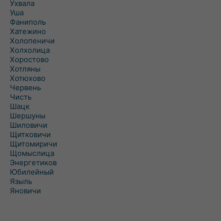
Ухвала
Уша
Фаниполь
Хатежино
Холопеничи
Холхолица
Хоростово
Хотляны
Хотюхово
Червень
Чисть
Шацк
Шершуны
Шиловичи
Щитковичи
Щитомиричи
Щомыслица
Энергетиков
Юбилейный
Языль
Яновичи