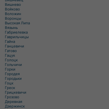
Вишнево
Войково
Воложин
Воронцы
Высокая Липа
Вязынь
Габриелевка
Гаврильчицы
Гайна
Ганцевичи
Гатово
Гацук
Голоцк
Гольчичи
Горки
Городея
Городьки
Гоцк
Греск
Грицкевичи
Грозово
Деревная
Дзержинск