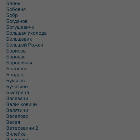
Блонь
Бобовня
Бобр
Богданов
Богушевичи
Большая Ухолода
Большевик
Большой Рожан
Борисов
Боровая
Боровляны
Братково
Бродец
Будслав
Бучатино
Быстрица
Валевачи
Величковичи
Велятичи
Веселово
Весея
Ветеревичи 2
Вилейка
Вишневец