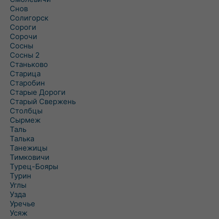
Снов
Солигорск
Сороги
Сорочи
Сосны
Сосны 2
Станьково
Старица
Старобин
Старые Дороги
Старый Свержень
Столбцы
Сырмеж
Таль
Талька
Танежицы
Тимковичи
Турец-Бояры
Турин
Углы
Узда
Уречье
Усяж