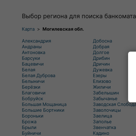
Выбор региона для поиска банкомата
Карта
>
Могилевская обл.
Александрия
Добосна
Андраны
Добрая
Антоновка
Долгое
Барсуки
Дрибин
Бацевичи
Дричин
Белая
Дужевка
Белая Дуброва
Езеры
Белыничи
Елизово
Берёзки
Жиличи
Благовичи
Забелышин
Бобруйск
Забычанье
Большая Мощаница
Заводская Слобод
Большие Бортники
Заволочицы
Бороньки
Заелица
Брожа
Заполье
Брыли
Звенчатка
Буйничи
Кадино