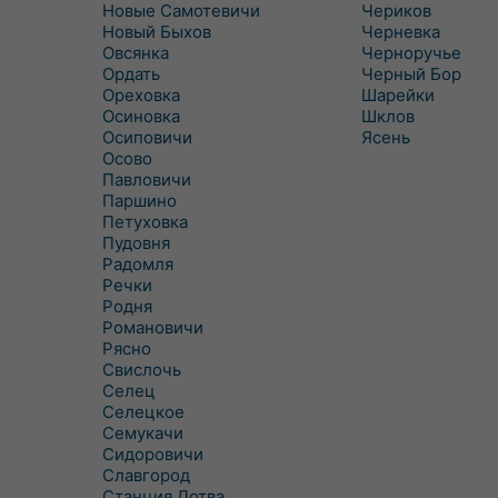
Новые Самотевичи
Чериков
Новый Быхов
Черневка
Овсянка
Черноручье
Ордать
Черный Бор
Ореховка
Шарейки
Осиновка
Шклов
Осиповичи
Ясень
Осово
Павловичи
Паршино
Петуховка
Пудовня
Радомля
Речки
Родня
Романовичи
Рясно
Свислочь
Селец
Селецкое
Семукачи
Сидоровичи
Славгород
Станция Лотва