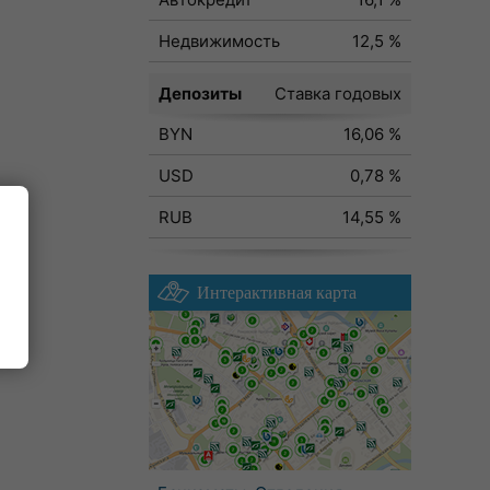
Недвижимость
12,5 %
Депозиты
Ставка годовых
BYN
16,06 %
USD
0,78 %
RUB
14,55 %
Интерактивная карта