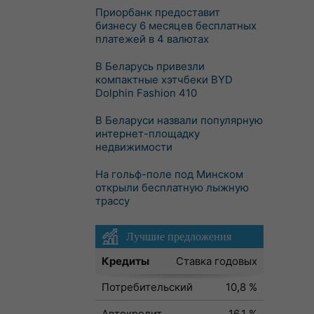
Приорбанк предоставит
бизнесу 6 месяцев бесплатных
платежей в 4 валютах
В Беларусь привезли
компактные хэтчбеки BYD
Dolphin Fashion 410
В Беларуси назвали популярную
интернет-площадку
недвижимости
На гольф-поле под Минском
открыли бесплатную лыжную
трассу
Лучшие предложения
Кредиты
Ставка годовых
Потребительский
10,8 %
Автокредит
16,1 %