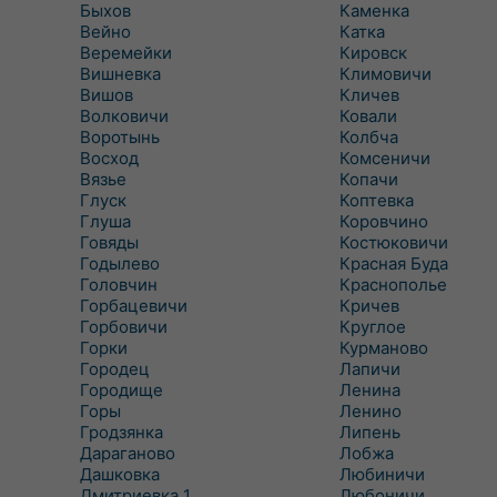
Быхов
Каменка
Вейно
Катка
Веремейки
Кировск
Вишневка
Климовичи
Вишов
Кличев
Волковичи
Ковали
Воротынь
Колбча
Восход
Комсеничи
Вязье
Копачи
Глуск
Коптевка
Глуша
Коровчино
Говяды
Костюковичи
Годылево
Красная Буда
Головчин
Краснополье
Горбацевичи
Кричев
Горбовичи
Круглое
Горки
Курманово
Городец
Лапичи
Городище
Ленина
Горы
Ленино
Гродзянка
Липень
Дараганово
Лобжа
Дашковка
Любиничи
Дмитриевка 1
Любоничи