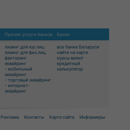
Прочие услуги банков
Банки
лизинг для юр.лиц
все банки Беларуси
лизинг для физ.лиц
найти на карте
факторинг
курсы валют
эквайринг
кредитный
- мобильный
калькулятор
эквайринг
- торговый эквайринг
- интернет-
эквайринг
Реклама
Контакты
Карта сайта
Информеры