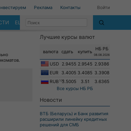
нвестируем
Реклама
Контакты
Войти
СТИ
ЕЩЕ
Лучшие курсы валют
НБ РБ
валюта
сдать
купить
льно
08.08.2026
нкоматов.
USD
2.9455
2.9545
2.9386
EUR
3.4005
3.4085
3.3908
RUB
100
3.5005
3.51
3.6365
Все курсы
НБ РБ
Новости
ВТБ (Беларусь) и Банк развития
расширили линейку кредитных
решений для СМБ