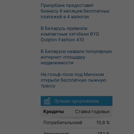
Приорбанк предоставит
бизнесу 6 месяцев бесплатных
платежей в 4 валютах
В Беларусь привезли
компактные хэтчбеки BYD
Dolphin Fashion 410
В Беларуси назвали популярную
интернет-площадку
недвижимости
На гольф-поле под Минском
открыли бесплатную лыжную
трассу
Лучшие предложения
Кредиты
Ставка годовых
Потребительский
10,8 %
Автокредит
16,1 %