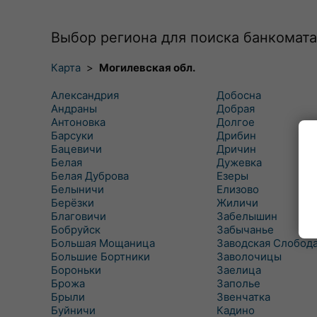
Выбор региона для поиска банкомата
Карта
>
Могилевская обл.
Александрия
Добосна
Андраны
Добрая
Антоновка
Долгое
Барсуки
Дрибин
Бацевичи
Дричин
Белая
Дужевка
Белая Дуброва
Езеры
Белыничи
Елизово
Берёзки
Жиличи
Благовичи
Забелышин
Бобруйск
Забычанье
Большая Мощаница
Заводская Слобод
Большие Бортники
Заволочицы
Бороньки
Заелица
Брожа
Заполье
Брыли
Звенчатка
Буйничи
Кадино