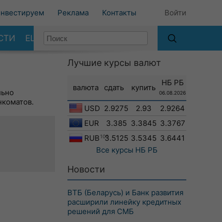
нвестируем
Реклама
Контакты
Войти
СТИ
ЕЩЕ
Лучшие курсы валют
НБ РБ
валюта
сдать
купить
льно
06.08.2026
нкоматов.
USD
2.9275
2.93
2.9264
EUR
3.385
3.3845
3.3767
RUB
100
3.5125
3.5345
3.6441
Все курсы
НБ РБ
Новости
ВТБ (Беларусь) и Банк развития
расширили линейку кредитных
решений для СМБ