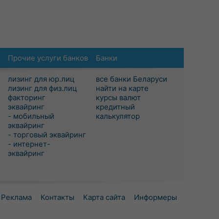
Прочие услуги банков
Банки
лизинг для юр.лиц
все банки Беларуси
лизинг для физ.лиц
найти на карте
факторинг
курсы валют
эквайринг
кредитный
- мобильный
калькулятор
эквайринг
- торговый эквайринг
- интернет-
эквайринг
Реклама
Контакты
Карта сайта
Информеры