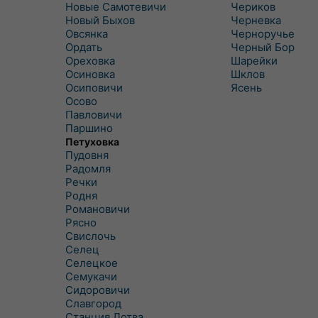
Новые Самотевичи
Чериков
Новый Быхов
Черневка
Овсянка
Черноручье
Ордать
Черный Бор
Ореховка
Шарейки
Осиновка
Шклов
Осиповичи
Ясень
Осово
Павловичи
Паршино
Петуховка
Пудовня
Радомля
Речки
Родня
Романовичи
Рясно
Свислочь
Селец
Селецкое
Семукачи
Сидоровичи
Славгород
Станция Лотва