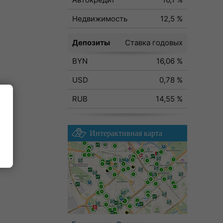
Недвижимость
12,5 %
Депозиты
Ставка годовых
BYN
16,06 %
USD
0,78 %
RUB
14,55 %
Интерактивная карта