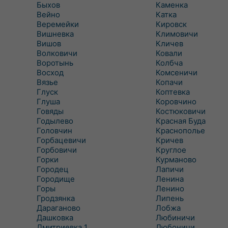
Быхов
Каменка
Вейно
Катка
Веремейки
Кировск
Вишневка
Климовичи
Вишов
Кличев
Волковичи
Ковали
Воротынь
Колбча
Восход
Комсеничи
Вязье
Копачи
Глуск
Коптевка
Глуша
Коровчино
Говяды
Костюковичи
Годылево
Красная Буда
Головчин
Краснополье
Горбацевичи
Кричев
Горбовичи
Круглое
Горки
Курманово
Городец
Лапичи
Городище
Ленина
Горы
Ленино
Гродзянка
Липень
Дараганово
Лобжа
Дашковка
Любиничи
Дмитриевка 1
Любоничи