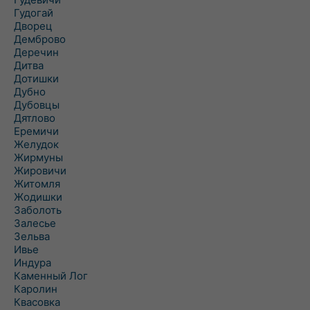
Гудогай
Дворец
Демброво
Деречин
Дитва
Дотишки
Дубно
Дубовцы
Дятлово
Еремичи
Желудок
Жирмуны
Жировичи
Житомля
Жодишки
Заболоть
Залесье
Зельва
Ивье
Индура
Каменный Лог
Каролин
Квасовка