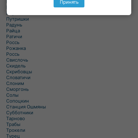
Подороск
Принять
Поречье
Порозово
Путришки
Радунь
Райца
Ратичи
Роcсь
Рожанка
Россь
Свислочь
Скидель
Скрибовцы
Словатичи
Слоним
Сморгонь
Солы
Сопоцкин
Станция Ошмяны
Субботники
Тарново
Трабы
Трокели
Турец