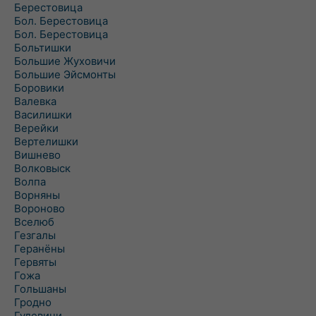
Берестовица
Бол. Берестовица
Бол. Берестовица
Больтишки
Большие Жуховичи
Большие Эйсмонты
Боровики
Валевка
Василишки
Верейки
Вертелишки
Вишнево
Волковыск
Волпа
Ворняны
Вороново
Вселюб
Гезгалы
Геранёны
Гервяты
Гожа
Гольшаны
Гродно
Гудевичи