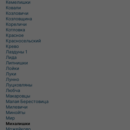
Кемелишки
Ковали
Козловичи
Козловщина
Кореличи
Котловка
Красное
Красносельский
Крево
Лаздуны 1
Лида
Липнишки
Лойки
Луки
Лунно
Луцковляны
Любча
Макаровцы
Малая Берестовица
Милевичи
Минойты
Мир
Михалишки
Можейково