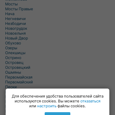
Мосты
Мосты Правые
Нача
Негневичи
Незбодичи
Новогрудок
Новоельня
Новый Двор
Обухово
Озеры
Олекшицы
Острино
Островец
Островецкий
Ошмяны
Первомайская
Первомайский
Пески
Петревичи
Для обеспечения удобства пользователей сайта
Погородно
используются cookies. Вы можете
отказаться
Пограничный
или
настроить
файлы cookies.
Подлабенье
Подольцы