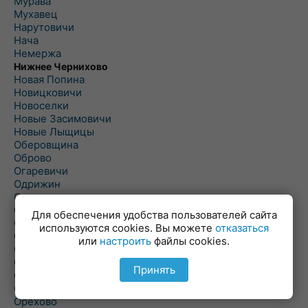
Мурава
Мухавец
Нарутовичи
Нача
Немержа
Нижнее Чернихово
Новая Попина
Новицковичи
Новоселки
Новые Засимовичи
Новые Лыщицы
Оберовщина
Оброво
Огаревичи
Одрижин
Оздамичи
Озяты
Для обеспечения удобства пользователей сайта
Олтуш
используются cookies. Вы можете
отказаться
Ольманы
или
настроить
файлы cookies.
Ольпень
Ольшаны
Принять
Омельная
Ополь
Орехово