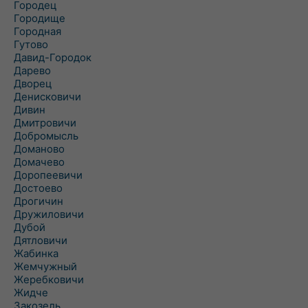
Городец
Городище
Городная
Гутово
Давид-Городок
Дарево
Дворец
Денисковичи
Дивин
Дмитровичи
Добромысль
Доманово
Домачево
Доропеевичи
Достоево
Дрогичин
Дружиловичи
Дубой
Дятловичи
Жабинка
Жемчужный
Жеребковичи
Жидче
Закозель