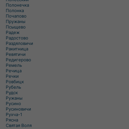
Полонечка
Полонка
Почапово
Пружаны
Псыщево
Радеж
Радостово
Раздяловичи
Ракитница
Ревятичи
Редигерово
Ремель
Речица
Речки
Ровбицк
Рубель
Рудск
Ружаны
Русино
Русиновичи
Рухча-1
Рясна
Святая Воля