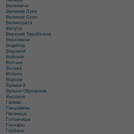
Велемичи
Великие Луки
Великое Село
Великорита
Велута
Верхний Теребежов
Верховичи
Видибор
Видомля
Войская
Волчин
Волька
Вольно
Ворони
Вулька-2
Вулька-Обровская
Высокое
Галево
Ганцевичи
Гвозница
Головчицы
Гончары
Горбаха