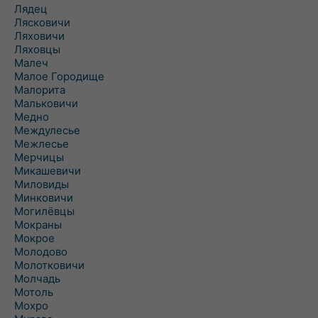
Лядец
Лясковичи
Ляховичи
Ляховцы
Малеч
Малое Городище
Малорита
Мальковичи
Медно
Междулесье
Межлесье
Мерчицы
Микашевичи
Миловиды
Минковичи
Могилёвцы
Мокраны
Мокрое
Молодово
Молотковичи
Молчадь
Мотоль
Мохро