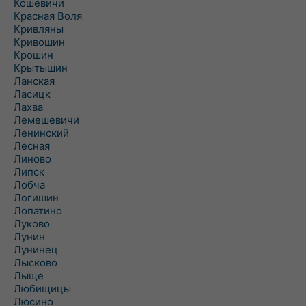
Кошевичи
Красная Воля
Кривляны
Кривошин
Крошин
Крытышин
Ланская
Ласицк
Лахва
Лемешевичи
Ленинский
Лесная
Линово
Липск
Лобча
Логишин
Лопатино
Луково
Лунин
Лунинец
Лысково
Лыще
Любищицы
Люсино