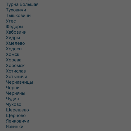
Турна Большая
Туховичи
Тышковичи
Утес
Федоры
Хабовичи
Хидры
Хмелево
Ходосы
Хомск
Хорева
Хоромск
Хотислав
Хотыничи
Чернавчицы
Черни
Черняны
Чудин
Чухово
Шерешево
Щерчово
Яечковичи
Язвинки