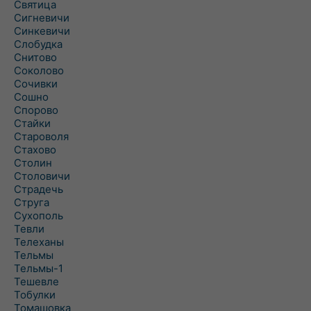
Святица
Сигневичи
Синкевичи
Слобудка
Снитово
Соколово
Сочивки
Сошно
Спорово
Стайки
Староволя
Стахово
Столин
Столовичи
Страдечь
Струга
Сухополь
Тевли
Телеханы
Тельмы
Тельмы-1
Тешевле
Тобулки
Томашовка