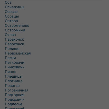
Оса
Оснежицы
Осовая
Осовцы
Остров
Остромечево
Остромичи
Охово
Парахонск
Парохонск
Пелище
Первомайская
Пески
Петковичи
Пинковичи
Пинск
Плещицы
Плотница
Повитье
Пограничная
Подгорная
Подкраичи
Подлесье
Полесский