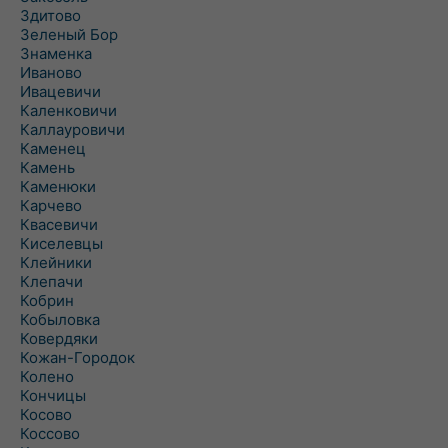
Здитово
Зеленый Бор
Знаменка
Иваново
Ивацевичи
Каленковичи
Каллауровичи
Каменец
Камень
Каменюки
Карчево
Квасевичи
Киселевцы
Клейники
Клепачи
Кобрин
Кобыловка
Ковердяки
Кожан-Городок
Колено
Кончицы
Косово
Коссово