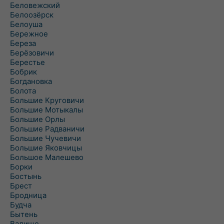
Беловежский
Белоозёрск
Белоуша
Бережное
Береза
Берёзовичи
Берестье
Бобрик
Богдановка
Болота
Большие Круговичи
Большие Мотыкалы
Большие Орлы
Большие Радваничи
Большие Чучевичи
Большие Яковчицы
Большое Малешево
Борки
Бостынь
Брест
Бродница
Будча
Бытень
Валище