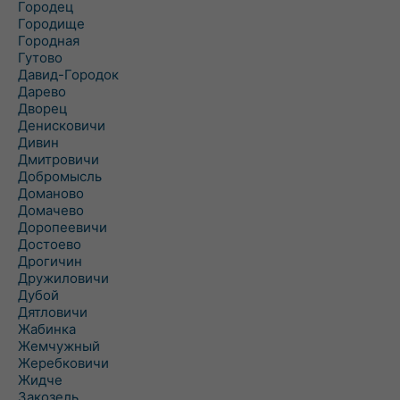
Городец
Городище
Городная
Гутово
Давид-Городок
Дарево
Дворец
Денисковичи
Дивин
Дмитровичи
Добромысль
Доманово
Домачево
Доропеевичи
Достоево
Дрогичин
Дружиловичи
Дубой
Дятловичи
Жабинка
Жемчужный
Жеребковичи
Жидче
Закозель