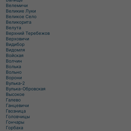
Велемичи
Великие Луки
Великое Село
Великорита
Велута
Верхний Теребежов
Верховичи
Видибор
Видомля
Войская
Волчин
Волька
Вольно
Ворони
Вулька-2
Вулька-Обровская
Высокое
Галево
Ганцевичи
Гвозница
Головчицы
Гончары
Горбаха