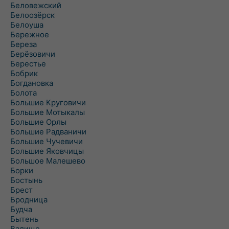
Беловежский
Белоозёрск
Белоуша
Бережное
Береза
Берёзовичи
Берестье
Бобрик
Богдановка
Болота
Большие Круговичи
Большие Мотыкалы
Большие Орлы
Большие Радваничи
Большие Чучевичи
Большие Яковчицы
Большое Малешево
Борки
Бостынь
Брест
Бродница
Будча
Бытень
Валище