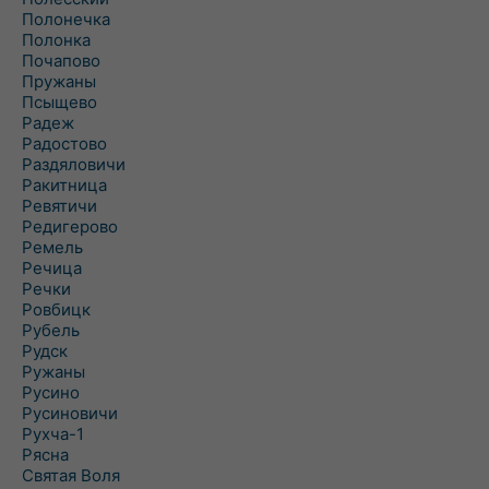
Полонечка
Полонка
Почапово
Пружаны
Псыщево
Радеж
Радостово
Раздяловичи
Ракитница
Ревятичи
Редигерово
Ремель
Речица
Речки
Ровбицк
Рубель
Рудск
Ружаны
Русино
Русиновичи
Рухча-1
Рясна
Святая Воля