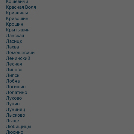
Кошевичи
Красная Воля
Кривляны
Кривошин
Крошин
Крытышин
Ланская
Ласицк
Лахва
Лемешевичи
Ленинский
Лесная
Линово
Липск
Лобча
Логишин
Лопатино
Луково
Лунин
Лунинец
Лысково
Лыще
Любищицы
Люсино