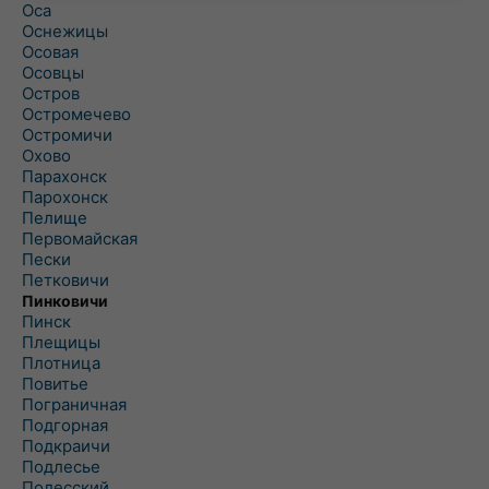
Оса
Оснежицы
Осовая
Осовцы
Остров
Остромечево
Остромичи
Охово
Парахонск
Парохонск
Пелище
Первомайская
Пески
Петковичи
Пинковичи
Пинск
Плещицы
Плотница
Повитье
Пограничная
Подгорная
Подкраичи
Подлесье
Полесский