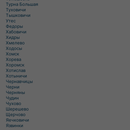
Турна Большая
Туховичи
Тышковичи
Утес
Федоры
Хабовичи
Хидры
Хмелево
Ходосы
Хомск
Хорева
Хоромск
Хотислав
Хотыничи
Чернавчицы
Черни
Черняны
Чудин
Чухово
Шерешево
Щерчово
Яечковичи
Язвинки