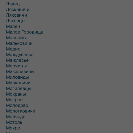
Лядец
Лясковичи
Ляховичи
Ляховцы
Малеч
Малое Городище
Малорита
Мальковичи
Медно
Междулесье
Межлесье
Мерчицы
Микашевичи
Миловиды
Минковичи
Могилёвцы
Мокраны
Мокрое
Молодово
Молотковичи
Молчадь
Мотоль
Мохро