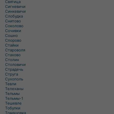
Святица
Сигневичи
Синкевичи
Слобудка
Снитово
Соколово
Сочивки
Сошно
Спорово
Стайки
Староволя
Стахово
Столин
Столовичи
Страдечь
Струга
Сухополь
Тевли
Телеханы
Тельмы
Тельмы-1
Тешевле
Тобулки
Томашовка