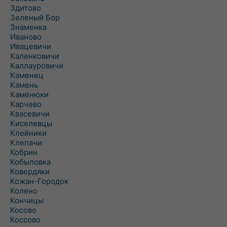
Здитово
Зеленый Бор
Знаменка
Иваново
Ивацевичи
Каленковичи
Каллауровичи
Каменец
Камень
Каменюки
Карчево
Квасевичи
Киселевцы
Клейники
Клепачи
Кобрин
Кобыловка
Ковердяки
Кожан-Городок
Колено
Кончицы
Косово
Коссово