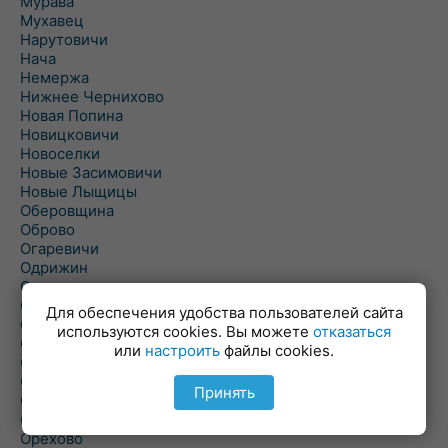
Мурава
Мухавец
Нарутовичи
Нача
Немержа
Нижнее Чернихово
Новая Попина
Новицковичи
Новоселки
Новые Засимовичи
Новые Лыщицы
Оберовщина
Оброво
Огаревичи
Одрижин
Оздамичи
Озяты
Для обеспечения удобства пользователей сайта
Олтуш
используются cookies. Вы можете
отказаться
Ольманы
или
настроить
файлы cookies.
Ольпень
Ольшаны
Принять
Омельная
Ополь
Орехово