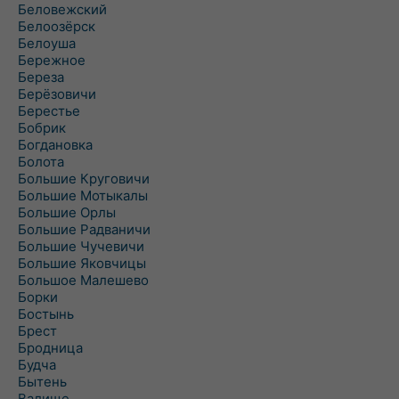
Беловежский
Белоозёрск
Белоуша
Бережное
Береза
Берёзовичи
Берестье
Бобрик
Богдановка
Болота
Большие Круговичи
Большие Мотыкалы
Большие Орлы
Большие Радваничи
Большие Чучевичи
Большие Яковчицы
Большое Малешево
Борки
Бостынь
Брест
Бродница
Будча
Бытень
Валище