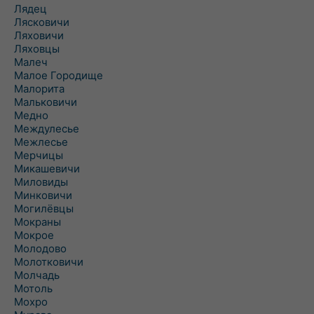
Лядец
Лясковичи
Ляховичи
Ляховцы
Малеч
Малое Городище
Малорита
Мальковичи
Медно
Междулесье
Межлесье
Мерчицы
Микашевичи
Миловиды
Минковичи
Могилёвцы
Мокраны
Мокрое
Молодово
Молотковичи
Молчадь
Мотоль
Мохро