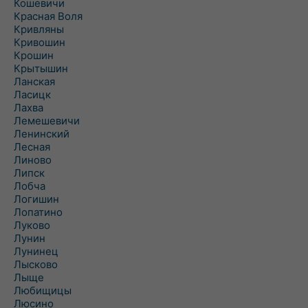
Кошевичи
Красная Воля
Кривляны
Кривошин
Крошин
Крытышин
Ланская
Ласицк
Лахва
Лемешевичи
Ленинский
Лесная
Линово
Липск
Лобча
Логишин
Лопатино
Луково
Лунин
Лунинец
Лысково
Лыще
Любищицы
Люсино