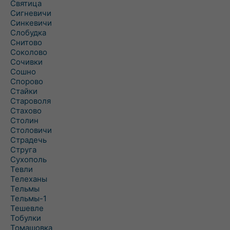
Святица
Сигневичи
Синкевичи
Слобудка
Снитово
Соколово
Сочивки
Сошно
Спорово
Стайки
Староволя
Стахово
Столин
Столовичи
Страдечь
Струга
Сухополь
Тевли
Телеханы
Тельмы
Тельмы-1
Тешевле
Тобулки
Томашовка