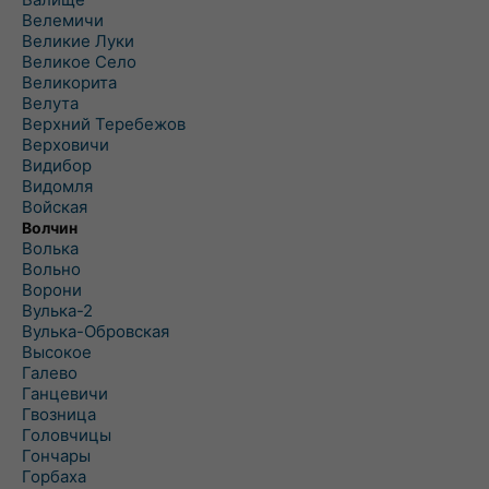
Велемичи
Великие Луки
Великое Село
Великорита
Велута
Верхний Теребежов
Верховичи
Видибор
Видомля
Войская
Волчин
Волька
Вольно
Ворони
Вулька-2
Вулька-Обровская
Высокое
Галево
Ганцевичи
Гвозница
Головчицы
Гончары
Горбаха