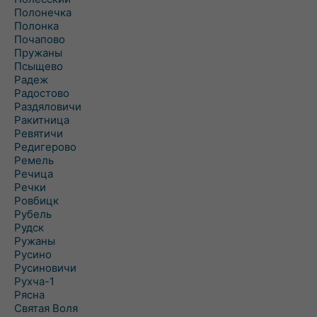
Полонечка
Полонка
Почапово
Пружаны
Псыщево
Радеж
Радостово
Раздяловичи
Ракитница
Ревятичи
Редигерово
Ремель
Речица
Речки
Ровбицк
Рубель
Рудск
Ружаны
Русино
Русиновичи
Рухча-1
Рясна
Святая Воля