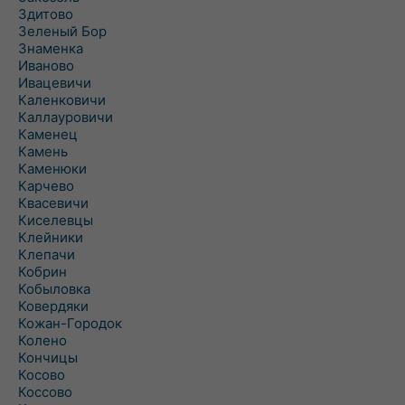
Здитово
Зеленый Бор
Знаменка
Иваново
Ивацевичи
Каленковичи
Каллауровичи
Каменец
Камень
Каменюки
Карчево
Квасевичи
Киселевцы
Клейники
Клепачи
Кобрин
Кобыловка
Ковердяки
Кожан-Городок
Колено
Кончицы
Косово
Коссово