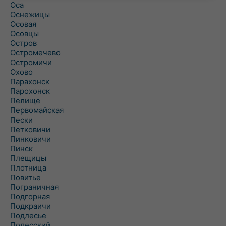
Оса
Оснежицы
Осовая
Осовцы
Остров
Остромечево
Остромичи
Охово
Парахонск
Парохонск
Пелище
Первомайская
Пески
Петковичи
Пинковичи
Пинск
Плещицы
Плотница
Повитье
Пограничная
Подгорная
Подкраичи
Подлесье
Полесский