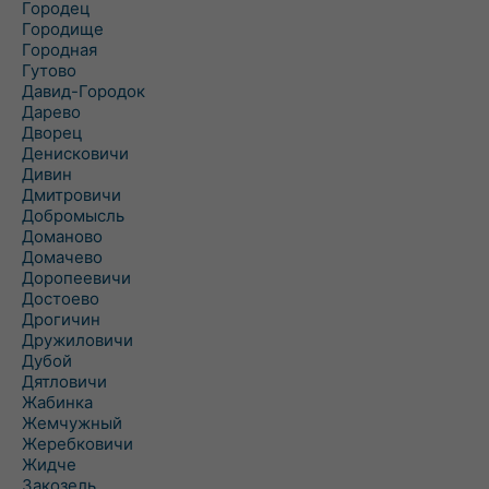
Городец
Городище
Городная
Гутово
Давид-Городок
Дарево
Дворец
Денисковичи
Дивин
Дмитровичи
Добромысль
Доманово
Домачево
Доропеевичи
Достоево
Дрогичин
Дружиловичи
Дубой
Дятловичи
Жабинка
Жемчужный
Жеребковичи
Жидче
Закозель