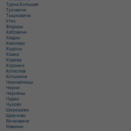
Турна Большая
Туховичи
Тышковичи
Утес
Федоры
Хабовичи
Хидры
Хмелево
Ходосы
Хомск
Хорева
Хоромск
Хотислав
Хотыничи
Чернавчицы
Черни
Черняны
Чудин
Чухово
Шерешево
Щерчово
Яечковичи
Язвинки