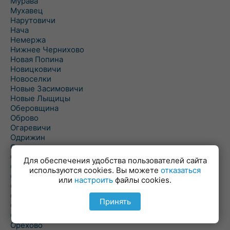
Мурава
Мухавец
Нарутовичи
Нача
Немержа
Нижнее Чернихово
Новая Попина
Новицковичи
Новоселки
Новые Засимовичи
Новые Лыщицы
Оберовщина
Оброво
Огаревичи
Одрижин
Оздамичи
Озяты
Для обеспечения удобства пользователей сайта
Олтуш
используются cookies. Вы можете
отказаться
Ольманы
или
настроить
файлы cookies.
Ольпень
Ольшаны
Принять
Омельная
Ополь
Орехово