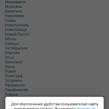
Мишневичи
Мошканы
Никитиха
Николаево
Новка
Новолукомль
Новополоцк
Новый Погост
Оболь
Озерцы
Октябрьская
Ольгово
Опса
Ореховск
Орша
Освея
Осинторф
Островно
Пальминка
Парафьяново
Плисса
Повятье
Погоща
Для обеспечения удобства пользователей сайта
Подсвилье
используются cookies. Вы можете
отказаться