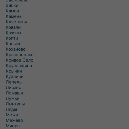
Зябки
Камаи
Камень
Клястицы
Ковали
Козяны
Копти
Копысь
Коханово
Краснополье
Кривое Село
Крулевщина
Крынки
Кубличи
Лепель
Лиозно
Ломаши
Лужки
Лынтупы
Ляды
Межа
Межево
Миоры