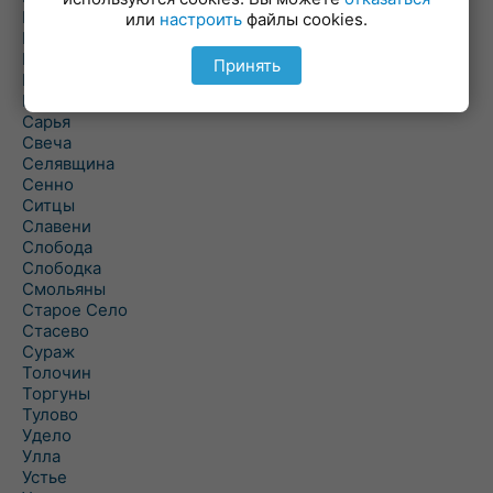
Полоцк
или
настроить
файлы cookies.
Поставы
Прозороки
Принять
Россоны
Руба
Сарья
Свеча
Селявщина
Сенно
Ситцы
Славени
Слобода
Слободка
Смольяны
Старое Село
Стасево
Сураж
Толочин
Торгуны
Тулово
Удело
Улла
Устье