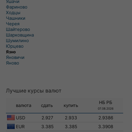
Ушачи
Фариново
Ходцы
Чашники
Черея
Шайтерово
Шарковщина
Шумилино
Юрцево
Язно
Яновичи
Яново
Лучшие курсы валют
НБ РБ
валюта
сдать
купить
07.08.2026
USD
2.927
2.933
2.9386
EUR
3.385
3.385
3.3908