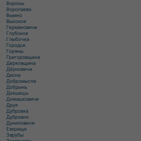
Вороны
Воропаево
Вымно
Высокое
Германовичи
Глубокое
Глыбочка
Городок
Горяны
Григоровщина
Дерковщина
Дёрновичи
Дисна
Добромысли
Добрынь
Докшицы
Домашковичи
Друя
Дубровка
Дубровно
Дуниловичи
Езерище
Зарубы
Заслоново