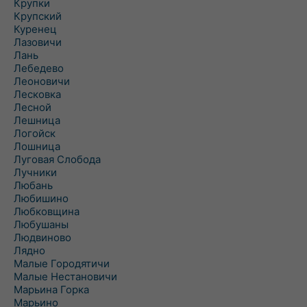
Крупки
Крупский
Куренец
Лазовичи
Лань
Лебедево
Леоновичи
Лесковка
Лесной
Лешница
Логойск
Лошница
Луговая Слобода
Лучники
Любань
Любишино
Любковщина
Любушаны
Людвиново
Лядно
Малые Городятичи
Малые Нестановичи
Марьина Горка
Марьино