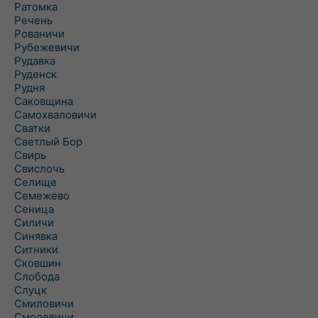
Ратомка
Речень
Рованичи
Рубежевичи
Рудавка
Руденск
Рудня
Саковщина
Самохваловичи
Сватки
Светлый Бор
Свирь
Свислочь
Селище
Семежево
Сеница
Силичи
Синявка
Ситники
Сковшин
Слобода
Слуцк
Смиловичи
Смолевичи