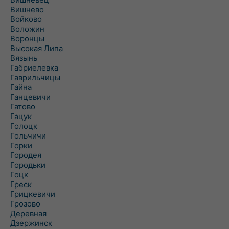
Вишнево
Войково
Воложин
Воронцы
Высокая Липа
Вязынь
Габриелевка
Гаврильчицы
Гайна
Ганцевичи
Гатово
Гацук
Голоцк
Гольчичи
Горки
Городея
Городьки
Гоцк
Греск
Грицкевичи
Грозово
Деревная
Дзержинск