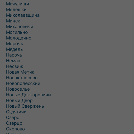
Мачулищи
Мелешки
Миколаевщина
Минск
Михановичи
Могильно
Молодечно
Морочь
Мядель
Нарочь
Неман
Несвиж
Новая Метча
Новоколосово
Новополесский
Новоселье
Новые Докторовичи
Новый Двор
Новый Свержень
Оздятичи
Озеро
Озерцо
Околово