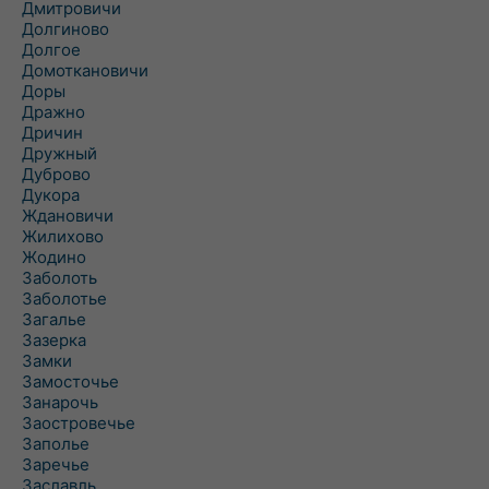
Дмитровичи
Долгиново
Долгое
Домоткановичи
Доры
Дражно
Дричин
Дружный
Дуброво
Дукора
Ждановичи
Жилихово
Жодино
Заболоть
Заболотье
Загалье
Зазерка
Замки
Замосточье
Занарочь
Заостровечье
Заполье
Заречье
Заславль