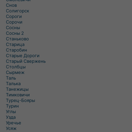
Снов
Солигорск
Сороги
Сорочи
Сосны
Сосны 2
Станьково
Старица
Старобин
Старые Дороги
Старый Свержень
Столбцы
Сырмеж
Таль
Талька
Танежицы
Тимковичи
Турец-Бояры
Турин
Углы
Узда
Уречье
Усяж