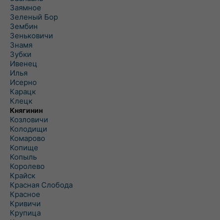
Заямное
Зеленый Бор
Зембин
Зеньковичи
Знамя
Зубки
Ивенец
Илья
Исерно
Карацк
Клецк
Княгинин
Козловичи
Колодищи
Комарово
Копище
Копыль
Королево
Крайск
Красная Слобода
Красное
Кривичи
Крупица