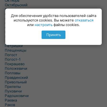
Октябрь
Октябрьский
Олехновичи
Омговичи
Для обеспечения удобства пользователей сайта
Оношки
используются cookies. Вы можете
отказаться
Осовец
или
настроить
файлы cookies.
Острошицкий Городок
Пасека
Принять
Пастовичи
Першаи
Петришки
Плещеницы
Погост
Погост-1
Покрашево
Положевичи
Поплавы
Правдинский
Привольный
Прилепы
Пуховичи
Радошковичи
Раевка
Раков