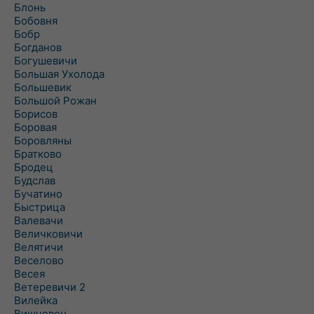
Блонь
Бобовня
Бобр
Богданов
Богушевичи
Большая Ухолода
Большевик
Большой Рожан
Борисов
Боровая
Боровляны
Братково
Бродец
Будслав
Бучатино
Быстрица
Валевачи
Величковичи
Велятичи
Веселово
Весея
Ветеревичи 2
Вилейка
Вишневец