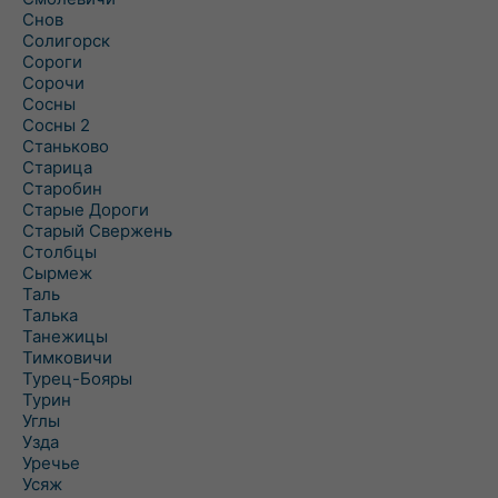
Снов
Солигорск
Сороги
Сорочи
Сосны
Сосны 2
Станьково
Старица
Старобин
Старые Дороги
Старый Свержень
Столбцы
Сырмеж
Таль
Талька
Танежицы
Тимковичи
Турец-Бояры
Турин
Углы
Узда
Уречье
Усяж