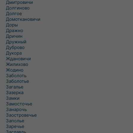
Дмитровичи
Долгиново
Долгое
Домоткановичи
Доры
Дражно
Дричин
Дружный
Дуброво
Дукора
Ждановичи
Жилихово
Жодино
Заболоть
Заболотье
Загалье
Зазерка
Замки
Замосточье
Занарочь
Заостровечье
Заполье
Заречье
Заславль