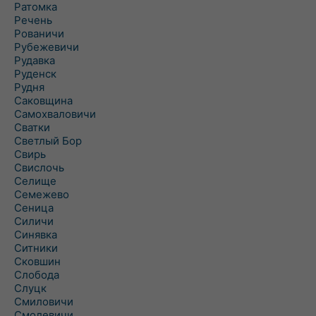
Ратомка
Речень
Рованичи
Рубежевичи
Рудавка
Руденск
Рудня
Саковщина
Самохваловичи
Сватки
Светлый Бор
Свирь
Свислочь
Селище
Семежево
Сеница
Силичи
Синявка
Ситники
Сковшин
Слобода
Слуцк
Смиловичи
Смолевичи