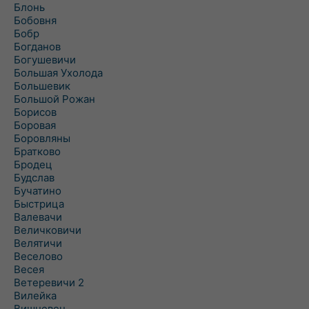
Блонь
Бобовня
Бобр
Богданов
Богушевичи
Большая Ухолода
Большевик
Большой Рожан
Борисов
Боровая
Боровляны
Братково
Бродец
Будслав
Бучатино
Быстрица
Валевачи
Величковичи
Велятичи
Веселово
Весея
Ветеревичи 2
Вилейка
Вишневец