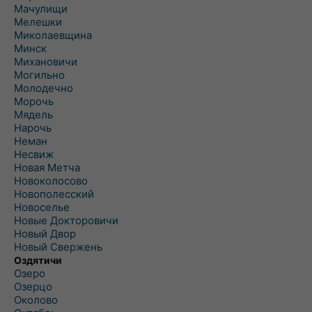
Мачулищи
Мелешки
Миколаевщина
Минск
Михановичи
Могильно
Молодечно
Морочь
Мядель
Нарочь
Неман
Несвиж
Новая Метча
Новоколосово
Новополесский
Новоселье
Новые Докторовичи
Новый Двор
Новый Свержень
Оздятичи
Озеро
Озерцо
Околово