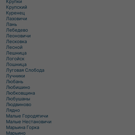
Крупки
Крупский
Куренец
Лазовичи
Лань
Лебедево
Леоновичи
Лесковка
Лесной
Лешница
Логойск
Лошница
Луговая Слобода
Лучники
Любань
Любишино
Любковщина
Любушаны
Людвиново
Лядно
Малые Городятичи
Малые Нестановичи
Марьина Горка
Марьино