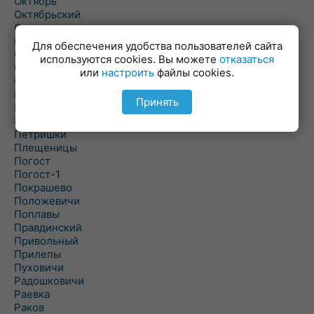
Октябрь
Октябрьский
Олехновичи
Омговичи
Для обеспечения удобства пользователей сайта
Оношки
используются cookies. Вы можете
отказаться
Осовец
или
настроить
файлы cookies.
Острошицкий Городок
Пасека
Принять
Пастовичи
Першаи
Петришки
Плещеницы
Погост
Погост-1
Покрашево
Положевичи
Поплавы
Правдинский
Привольный
Прилепы
Пуховичи
Радошковичи
Раевка
Раков