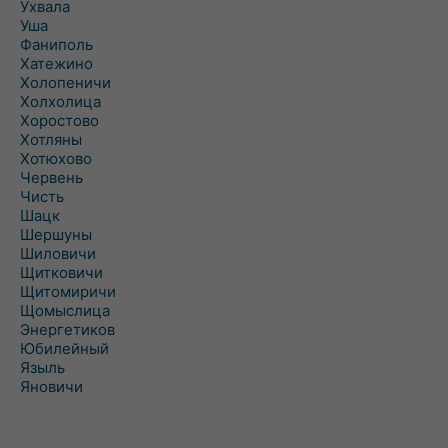
Ухвала
Уша
Фаниполь
Хатежино
Холопеничи
Холхолица
Хоростово
Хотляны
Хотюхово
Червень
Чисть
Шацк
Шершуны
Шиловичи
Щитковичи
Щитомиричи
Щомыслица
Энергетиков
Юбилейный
Языль
Яновичи