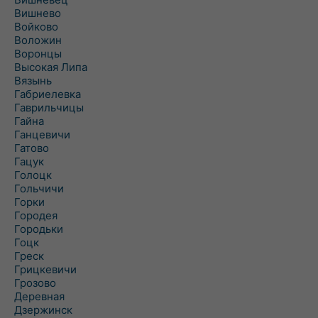
Вишнево
Войково
Воложин
Воронцы
Высокая Липа
Вязынь
Габриелевка
Гаврильчицы
Гайна
Ганцевичи
Гатово
Гацук
Голоцк
Гольчичи
Горки
Городея
Городьки
Гоцк
Греск
Грицкевичи
Грозово
Деревная
Дзержинск