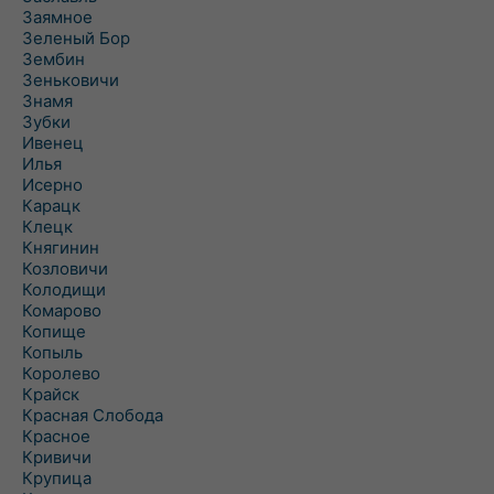
Заямное
Зеленый Бор
Зембин
Зеньковичи
Знамя
Зубки
Ивенец
Илья
Исерно
Карацк
Клецк
Княгинин
Козловичи
Колодищи
Комарово
Копище
Копыль
Королево
Крайск
Красная Слобода
Красное
Кривичи
Крупица