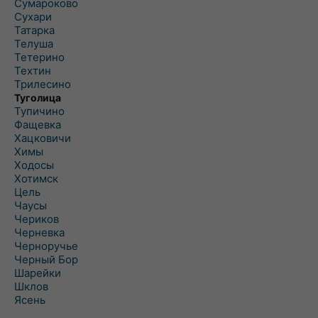
Сумароково
Сухари
Татарка
Телуша
Тетерино
Техтин
Трилесино
Туголица
Тупичино
Фащевка
Хацковичи
Химы
Ходосы
Хотимск
Цель
Чаусы
Чериков
Черневка
Черноручье
Черный Бор
Шарейки
Шклов
Ясень