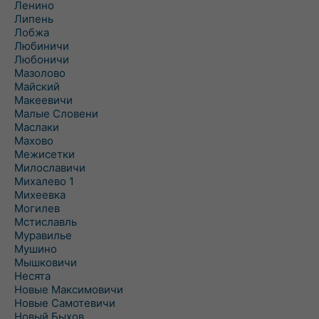
Ленино
Липень
Лобжа
Любиничи
Любоничи
Мазолово
Майский
Макеевичи
Малые Словени
Маслаки
Махово
Межисетки
Милославичи
Михалево 1
Михеевка
Могилев
Мстиславль
Муравилье
Мушино
Мышковичи
Несята
Новые Максимовичи
Новые Самотевичи
Новый Быхов