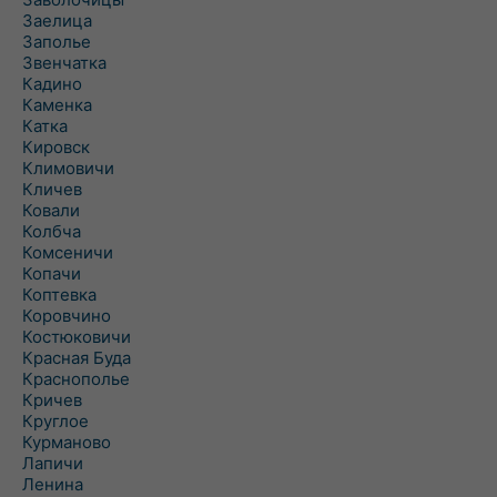
Заелица
Заполье
Звенчатка
Кадино
Каменка
Катка
Кировск
Климовичи
Кличев
Ковали
Колбча
Комсеничи
Копачи
Коптевка
Коровчино
Костюковичи
Красная Буда
Краснополье
Кричев
Круглое
Курманово
Лапичи
Ленина