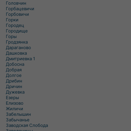
Головчин
Горбацевичи
Горбовичи
Горки
Городец
Городище
Горы
Гродзянка
Дараганово
Дашковка
Дмитриевка 1
Добосна
Добрая
Долгое
Дрибин
Дричин
Дужевка
Езеры
Елизово
Жиличи
Забелышин
Забычанье
Заводская Слобода
Заволочицы