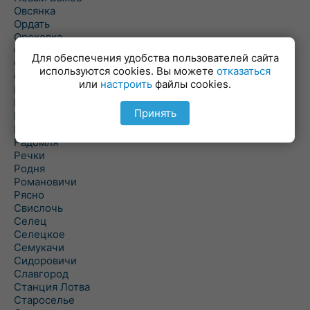
Овсянка
Ордать
Ореховка
Осиновка
Для обеспечения удобства пользователей сайта
Осиповичи
используются cookies. Вы можете
отказаться
Осово
или
настроить
файлы cookies.
Павловичи
Паршино
Принять
Петуховка
Пудовня
Радомля
Речки
Родня
Романовичи
Рясно
Свислочь
Селец
Селецкое
Семукачи
Сидоровичи
Славгород
Станция Лотва
Староселье