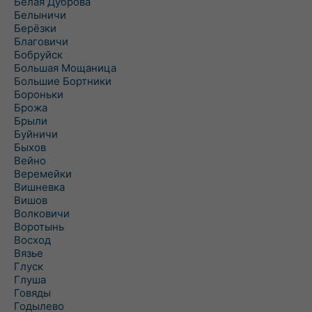
Белая Дуброва
Белыничи
Берёзки
Благовичи
Бобруйск
Большая Мощаница
Большие Бортники
Бороньки
Брожа
Брыли
Буйничи
Быхов
Вейно
Веремейки
Вишневка
Вишов
Волковичи
Воротынь
Восход
Вязье
Глуск
Глуша
Говяды
Годылево