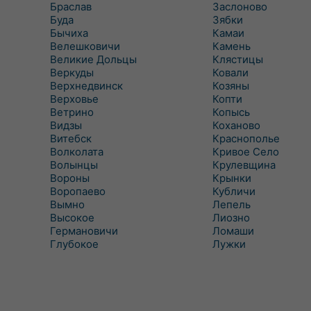
Браслав
Заслоново
Буда
Зябки
Бычиха
Камаи
Велешковичи
Камень
Великие Дольцы
Клястицы
Веркуды
Ковали
Верхнедвинск
Козяны
Верховье
Копти
Ветрино
Копысь
Видзы
Коханово
Витебск
Краснополье
Волколата
Кривое Село
Волынцы
Крулевщина
Вороны
Крынки
Воропаево
Кубличи
Вымно
Лепель
Высокое
Лиозно
Германовичи
Ломаши
Глубокое
Лужки