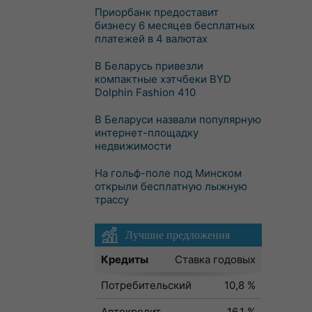
Приорбанк предоставит
бизнесу 6 месяцев бесплатных
платежей в 4 валютах
В Беларусь привезли
компактные хэтчбеки BYD
Dolphin Fashion 410
В Беларуси назвали популярную
интернет-площадку
недвижимости
На гольф-поле под Минском
открыли бесплатную лыжную
трассу
Лучшие предложения
Кредиты
Ставка годовых
Потребительский
10,8 %
Автокредит
16,1 %