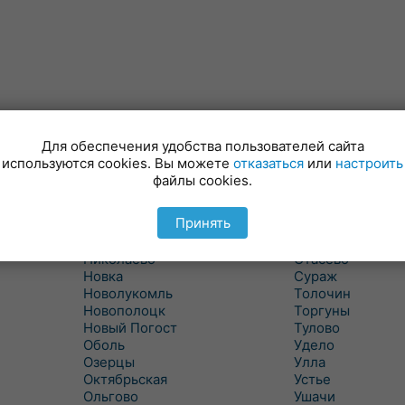
Лынтупы
Селявщина
Ляды
Сенно
Для обеспечения удобства пользователей сайта
Межа
Ситцы
используются cookies. Вы можете
отказаться
или
настроить
Межево
Славени
файлы cookies.
Миоры
Слобода
Мишневичи
Слободка
Принять
Мошканы
Смольяны
Никитиха
Старое Село
Николаево
Стасево
Новка
Сураж
Новолукомль
Толочин
Новополоцк
Торгуны
Новый Погост
Тулово
Оболь
Удело
Озерцы
Улла
Октябрьская
Устье
Ольгово
Ушачи