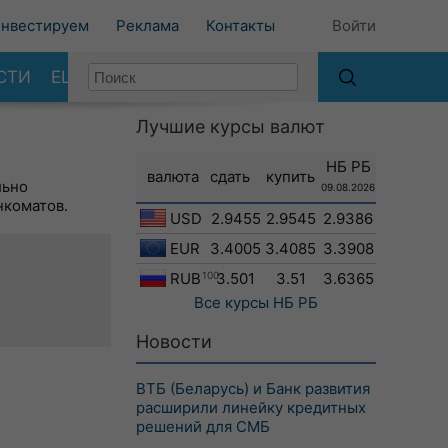
нвестируем
Реклама
Контакты
Войти
СТИ
ЕЩЕ
Лучшие курсы валют
НБ РБ
валюта
сдать
купить
льно
09.08.2026
нкоматов.
USD
2.9455
2.9545
2.9386
EUR
3.4005
3.4085
3.3908
RUB
100
3.501
3.51
3.6365
Все курсы
НБ РБ
Новости
ВТБ (Беларусь) и Банк развития
расширили линейку кредитных
решений для СМБ