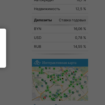
Недвижимость
12,5 %
Депозиты
Ставка годовых
BYN
16,06 %
USD
0,78 %
RUB
14,55 %
Интерактивная карта