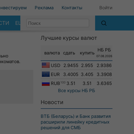
нвестируем
Реклама
Контакты
Войти
СТИ
ЕЩЕ
Лучшие курсы валют
НБ РБ
валюта
сдать
купить
льно
07.08.2026
нкоматов.
USD
2.9455
2.955
2.9386
EUR
3.4005
3.405
3.3908
RUB
100
3.51
3.51
3.6365
Все курсы
НБ РБ
Новости
ВТБ (Беларусь) и Банк развития
расширили линейку кредитных
решений для СМБ