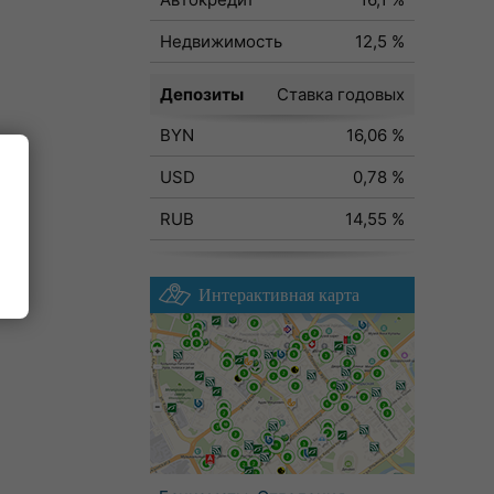
Недвижимость
12,5 %
Депозиты
Ставка годовых
BYN
16,06 %
USD
0,78 %
RUB
14,55 %
Интерактивная карта