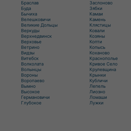
Браслав
Заслоново
Буда
Зябки
Бычиха
Камаи
Велешковичи
Камень
Великие Дольцы
Клястицы
Веркуды
Ковали
Верхнедвинск
Козяны
Верховье
Копти
Ветрино
Копысь
Видзы
Коханово
Витебск
Краснополье
Волколата
Кривое Село
Волынцы
Крулевщина
Вороны
Крынки
Воропаево
Кубличи
Вымно
Лепель
Высокое
Лиозно
Германовичи
Ломаши
Глубокое
Лужки