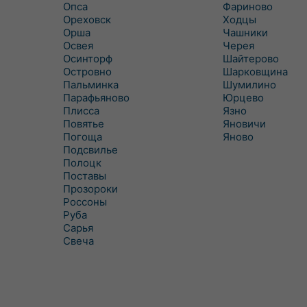
Опса
Фариново
Ореховск
Ходцы
Орша
Чашники
Освея
Черея
Осинторф
Шайтерово
Островно
Шарковщина
Пальминка
Шумилино
Парафьяново
Юрцево
Плисса
Язно
Повятье
Яновичи
Погоща
Яново
Подсвилье
Полоцк
Поставы
Прозороки
Россоны
Руба
Сарья
Свеча