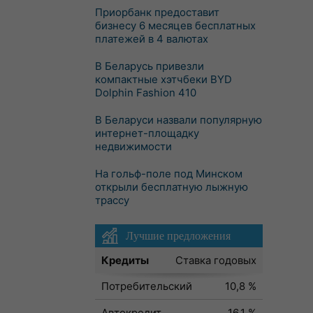
Приорбанк предоставит
бизнесу 6 месяцев бесплатных
платежей в 4 валютах
В Беларусь привезли
компактные хэтчбеки BYD
Dolphin Fashion 410
В Беларуси назвали популярную
интернет-площадку
недвижимости
На гольф-поле под Минском
открыли бесплатную лыжную
трассу
Лучшие предложения
Кредиты
Ставка годовых
Потребительский
10,8 %
Автокредит
16,1 %