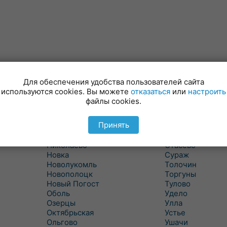
Лынтупы
Селявщина
Ляды
Сенно
Для обеспечения удобства пользователей сайта
Межа
Ситцы
используются cookies. Вы можете
отказаться
или
настроить
Межево
Славени
файлы cookies.
Миоры
Слобода
Мишневичи
Слободка
Принять
Мошканы
Смольяны
Никитиха
Старое Село
Николаево
Стасево
Новка
Сураж
Новолукомль
Толочин
Новополоцк
Торгуны
Новый Погост
Тулово
Оболь
Удело
Озерцы
Улла
Октябрьская
Устье
Ольгово
Ушачи