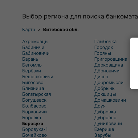
Выбор региона для поиска банкомата
Карта
>
Витебская обл.
Ахремовцы
Глыбочка
Бабиничи
Городок
Бабиновичи
Горяны
Барань
Григоровщина
Бегомль
Дерковщина
Берёзки
Дёрновичи
Бешенковичи
Дисна
Бигосово
Добромысли
Близница
Добрынь
Богатырская
Докшицы
Богушевск
Домашковичи
Болбасово
Друя
Борковичи
Дубровка
Боровка
Дубровно
Дуниловичи
Боровуха
Боровуха-1
Езерище
Бочейково
Зарубы