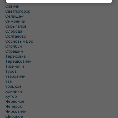
Рудня
Савичи
Светлогорск
Селище-1
Симоничи
Скрыгалов
Слобода
Солтаново
Сосновый Бор
Столбун
Стрешин
Тереховка
Терешковичи
Тихиничи
Туров
Уваровичи
Уза
Урицкое
Хойники
Хутор
Червоное
Чечерск
Чирковичи
Широкое