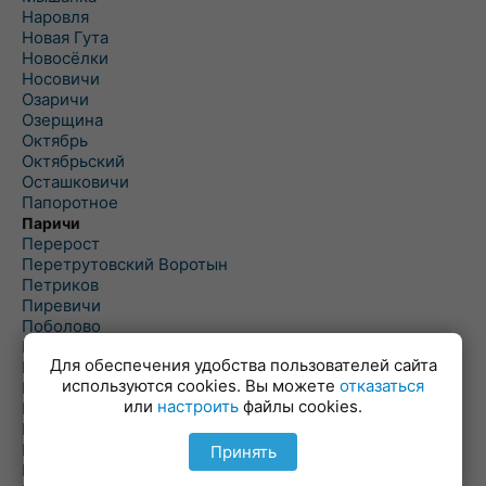
Наровля
Новая Гута
Новосёлки
Носовичи
Озаричи
Озерщина
Октябрь
Октябрьский
Осташковичи
Папоротное
Паричи
Перерост
Перетрутовский Воротын
Петриков
Пиревичи
Поболово
Поколюбичи
Для обеспечения удобства пользователей сайта
Полесье
используются cookies. Вы можете
отказаться
Птичь
или
настроить
файлы cookies.
Речица
Ровенская Слобода
Рогачев
Принять
Рогинь