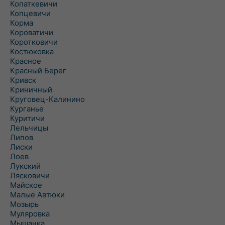
Копаткевичи
Копцевичи
Корма
Короватичи
Коротковичи
Костюковка
Красное
Красный Берег
Кривск
Криничный
Круговец-Калинино
Курганье
Куритичи
Лельчицы
Липов
Лиски
Лоев
Лукский
Лясковичи
Майское
Малые Автюки
Мозырь
Муляровка
Мышанка