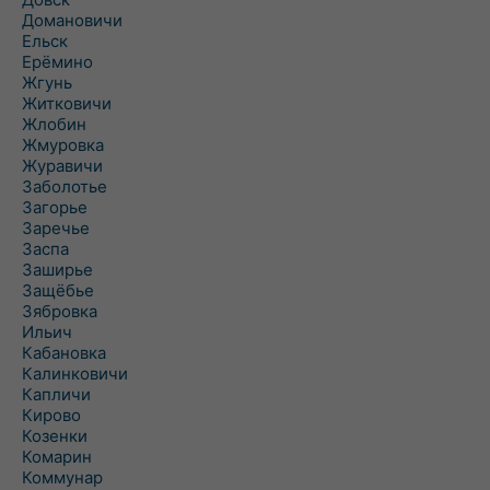
Домановичи
Ельск
Ерёмино
Жгунь
Житковичи
Жлобин
Жмуровка
Журавичи
Заболотье
Загорье
Заречье
Заспа
Заширье
Защёбье
Зябровка
Ильич
Кабановка
Калинковичи
Капличи
Кирово
Козенки
Комарин
Коммунар