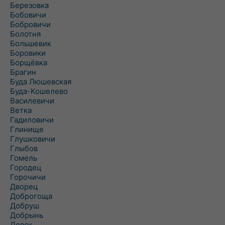
Березовка
Бобовичи
Бобровичи
Болотня
Большевик
Боровики
Борщёвка
Брагин
Буда Люшевская
Буда-Кошелево
Василевичи
Ветка
Гадиловичи
Глинище
Глушковичи
Глыбов
Гомель
Городец
Горочичи
Дворец
Доброгоща
Добруш
Добрынь
Довск