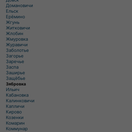
Домановичи
Ельск
Ерёмино
Жгунь
Житковичи
Жлобин
Жмуровка
Журавичи
Заболотье
Загорье
Заречье
Заспа
Заширье
Защёбье
Зябровка
Ильич
Кабановка
Калинковичи
Капличи
Кирово
Козенки
Комарин
Коммунар