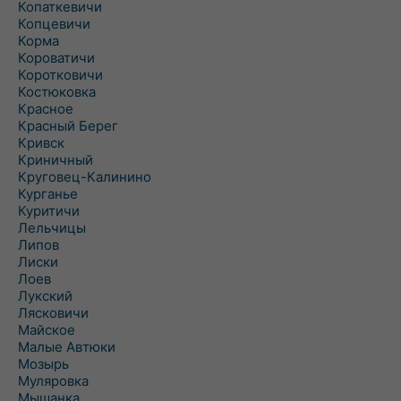
Копаткевичи
Копцевичи
Корма
Короватичи
Коротковичи
Костюковка
Красное
Красный Берег
Кривск
Криничный
Круговец-Калинино
Курганье
Куритичи
Лельчицы
Липов
Лиски
Лоев
Лукский
Лясковичи
Майское
Малые Автюки
Мозырь
Муляровка
Мышанка