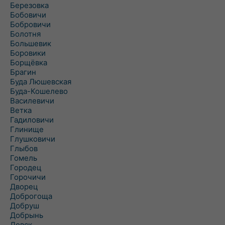
Березовка
Бобовичи
Бобровичи
Болотня
Большевик
Боровики
Борщёвка
Брагин
Буда Люшевская
Буда-Кошелево
Василевичи
Ветка
Гадиловичи
Глинище
Глушковичи
Глыбов
Гомель
Городец
Горочичи
Дворец
Доброгоща
Добруш
Добрынь
Довск