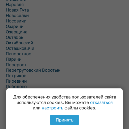
Наровля
Новая Гута
Новосёлки
Носовичи
Озаричи
Озерщина
Октябрь
Октябрьский
Осташковичи
Папоротное
Паричи
Перерост
Перетрутовский Воротын
Петриков
Пиревичи
Поболово
Поколюбичи
Для обеспечения удобства пользователей сайта
Полесье
используются cookies. Вы можете
отказаться
Птичь
или
настроить
файлы cookies.
Речица
Ровенская Слобода
Рогачев
Принять
Рогинь