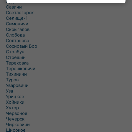
Рудня
Савичи
Светлогорск
Селище-1
Симоничи
Скрыгалов
Слобода
Солтаново
Сосновый Бор
Столбун
Стрешин
Тереховка
Терешковичи
Тихиничи
Туров
Уваровичи
Уза
Урицкое
Хойники
Хутор
Червоное
Чечерск
Чирковичи
Широкое