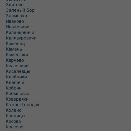
Здитово
Зеленый Бор
Знаменка
Иваново
Ивацевичи
Каленковичи
Каллауровичи
Каменец
Камень
Каменюки
Карчево
Квасевичи
Киселевцы
Клейники
Клепачи
Кобрин
Кобыловка
Ковердяки
Кожан-Городок
Колено
Кончицы
Косово
Коссово