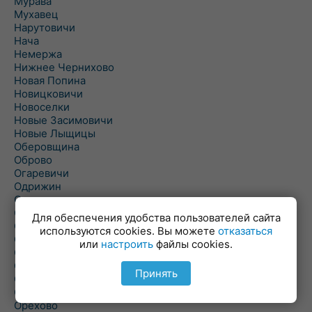
Мурава
Мухавец
Нарутовичи
Нача
Немержа
Нижнее Чернихово
Новая Попина
Новицковичи
Новоселки
Новые Засимовичи
Новые Лыщицы
Оберовщина
Оброво
Огаревичи
Одрижин
Оздамичи
Озяты
Для обеспечения удобства пользователей сайта
Олтуш
используются cookies. Вы можете
отказаться
Ольманы
или
настроить
файлы cookies.
Ольпень
Ольшаны
Принять
Омельная
Ополь
Орехово