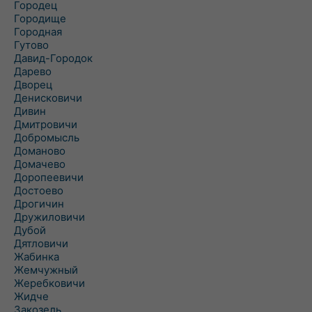
Городец
Городище
Городная
Гутово
Давид-Городок
Дарево
Дворец
Денисковичи
Дивин
Дмитровичи
Добромысль
Доманово
Домачево
Доропеевичи
Достоево
Дрогичин
Дружиловичи
Дубой
Дятловичи
Жабинка
Жемчужный
Жеребковичи
Жидче
Закозель