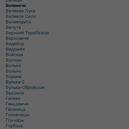
Велемичи
Великие Луки
Великое Село
Великорита
Велута
Верхний Теребежов
Верховичи
Видибор
Видомля
Войская
Волчин
Волька
Вольно
Ворони
Вулька-2
Вулька-Обровская
Высокое
Галево
Ганцевичи
Гвозница
Головчицы
Гончары
Горбаха