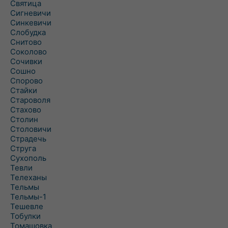
Святица
Сигневичи
Синкевичи
Слобудка
Снитово
Соколово
Сочивки
Сошно
Спорово
Стайки
Староволя
Стахово
Столин
Столовичи
Страдечь
Струга
Сухополь
Тевли
Телеханы
Тельмы
Тельмы-1
Тешевле
Тобулки
Томашовка