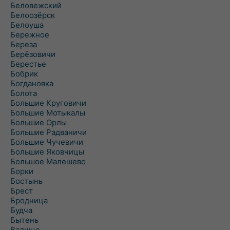
Беловежский
Белоозёрск
Белоуша
Бережное
Береза
Берёзовичи
Берестье
Бобрик
Богдановка
Болота
Большие Круговичи
Большие Мотыкалы
Большие Орлы
Большие Радваничи
Большие Чучевичи
Большие Яковчицы
Большое Малешево
Борки
Бостынь
Брест
Бродница
Будча
Бытень
Валище