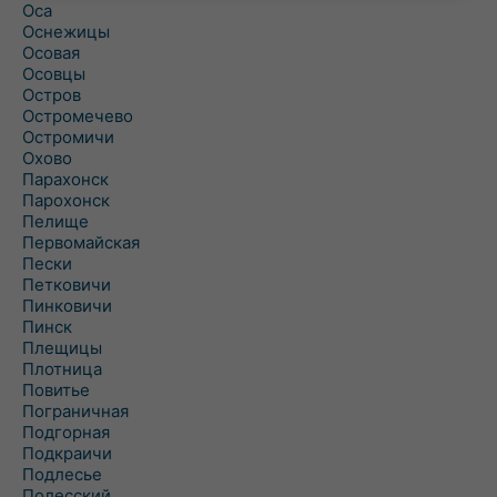
Оса
Оснежицы
Осовая
Осовцы
Остров
Остромечево
Остромичи
Охово
Парахонск
Парохонск
Пелище
Первомайская
Пески
Петковичи
Пинковичи
Пинск
Плещицы
Плотница
Повитье
Пограничная
Подгорная
Подкраичи
Подлесье
Полесский