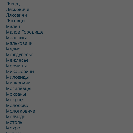
Лядец
Лясковичи
Ляховичи
Ляховцы
Малеч
Малое Городище
Малорита
Мальковичи
Медно
Междулесье
Межлесье
Мерчицы
Микашевичи
Миловиды
Минковичи
Могилёвцы
Мокраны
Мокрое
Молодово
Молотковичи
Молчадь
Мотоль
Мохро