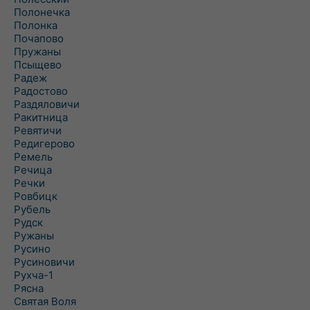
Полонечка
Полонка
Почапово
Пружаны
Псыщево
Радеж
Радостово
Раздяловичи
Ракитница
Ревятичи
Редигерово
Ремель
Речица
Речки
Ровбицк
Рубель
Рудск
Ружаны
Русино
Русиновичи
Рухча-1
Рясна
Святая Воля