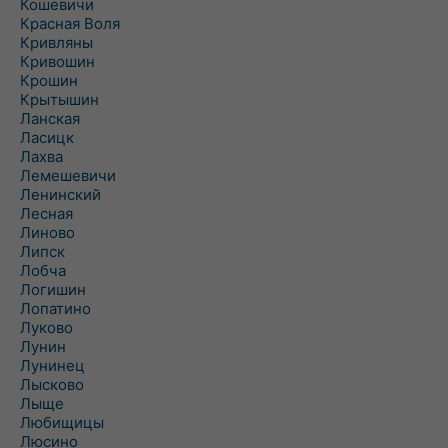
Кошевичи
Красная Воля
Кривляны
Кривошин
Крошин
Крытышин
Ланская
Ласицк
Лахва
Лемешевичи
Ленинский
Лесная
Линово
Липск
Лобча
Логишин
Лопатино
Луково
Лунин
Лунинец
Лысково
Лыще
Любищицы
Люсино