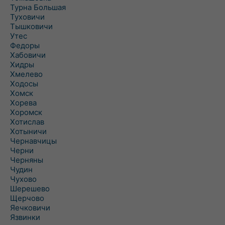
Турна Большая
Туховичи
Тышковичи
Утес
Федоры
Хабовичи
Хидры
Хмелево
Ходосы
Хомск
Хорева
Хоромск
Хотислав
Хотыничи
Чернавчицы
Черни
Черняны
Чудин
Чухово
Шерешево
Щерчово
Яечковичи
Язвинки