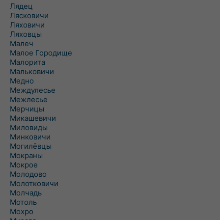
Лядец
Лясковичи
Ляховичи
Ляховцы
Малеч
Малое Городище
Малорита
Мальковичи
Медно
Междулесье
Межлесье
Мерчицы
Микашевичи
Миловиды
Минковичи
Могилёвцы
Мокраны
Мокрое
Молодово
Молотковичи
Молчадь
Мотоль
Мохро