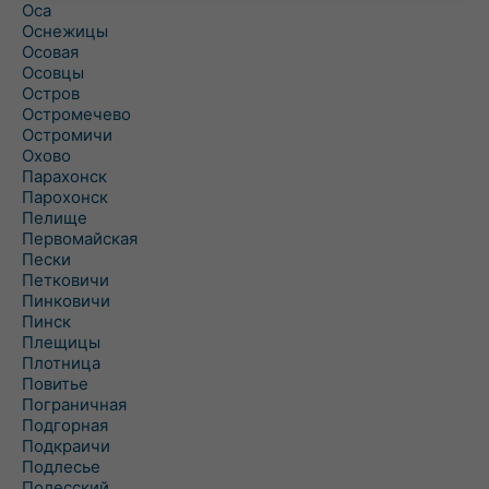
Оса
Оснежицы
Осовая
Осовцы
Остров
Остромечево
Остромичи
Охово
Парахонск
Парохонск
Пелище
Первомайская
Пески
Петковичи
Пинковичи
Пинск
Плещицы
Плотница
Повитье
Пограничная
Подгорная
Подкраичи
Подлесье
Полесский