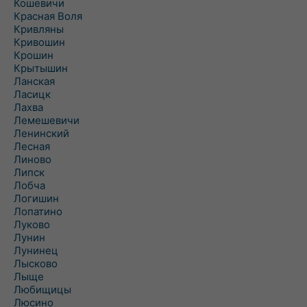
Кошевичи
Красная Воля
Кривляны
Кривошин
Крошин
Крытышин
Ланская
Ласицк
Лахва
Лемешевичи
Ленинский
Лесная
Линово
Липск
Лобча
Логишин
Лопатино
Луково
Лунин
Лунинец
Лысково
Лыще
Любищицы
Люсино