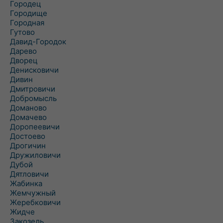
Городец
Городище
Городная
Гутово
Давид-Городок
Дарево
Дворец
Денисковичи
Дивин
Дмитровичи
Добромысль
Доманово
Домачево
Доропеевичи
Достоево
Дрогичин
Дружиловичи
Дубой
Дятловичи
Жабинка
Жемчужный
Жеребковичи
Жидче
Закозель