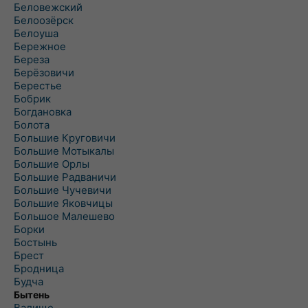
Беловежский
Белоозёрск
Белоуша
Бережное
Береза
Берёзовичи
Берестье
Бобрик
Богдановка
Болота
Большие Круговичи
Большие Мотыкалы
Большие Орлы
Большие Радваничи
Большие Чучевичи
Большие Яковчицы
Большое Малешево
Борки
Бостынь
Брест
Бродница
Будча
Бытень
Валище