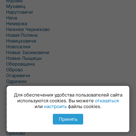
Мурава
Мухавец
Нарутовичи
Нача
Немержа
Нижнее Чернихово
Новая Попина
Новицковичи
Новоселки
Новые Засимовичи
Новые Лыщицы
Оберовщина
Оброво
Огаревичи
Одрижин
Оздамичи
Озяты
Для обеспечения удобства пользователей сайта
Олтуш
используются cookies. Вы можете
отказаться
Ольманы
или
настроить
файлы cookies.
Ольпень
Ольшаны
Принять
Омельная
Ополь
Орехово