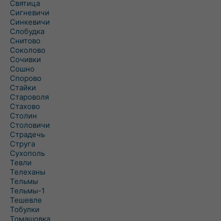
Святица
Сигневичи
Синкевичи
Слобудка
Снитово
Соколово
Сочивки
Сошно
Спорово
Стайки
Староволя
Стахово
Столин
Столовичи
Страдечь
Струга
Сухополь
Тевли
Телеханы
Тельмы
Тельмы-1
Тешевле
Тобулки
Томашовка