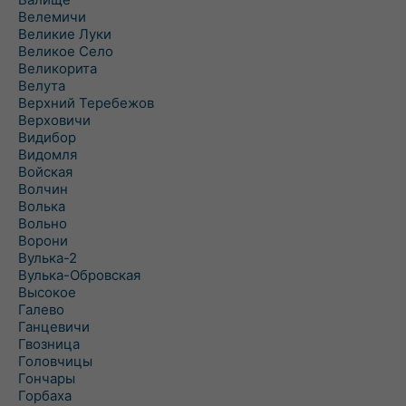
Велемичи
Великие Луки
Великое Село
Великорита
Велута
Верхний Теребежов
Верховичи
Видибор
Видомля
Войская
Волчин
Волька
Вольно
Ворони
Вулька-2
Вулька-Обровская
Высокое
Галево
Ганцевичи
Гвозница
Головчицы
Гончары
Горбаха