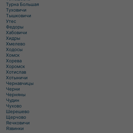
Турна Большая
Туховичи
Тышковичи
Утес
Федоры
Хабовичи
Хидры
Хмелево
Ходосы
Хомск
Хорева
Хоромск
Хотислав
Хотыничи
Чернавчицы
Черни
Черняны
Чудин
Чухово
Шерешево
Щерчово
Яечковичи
Язвинки