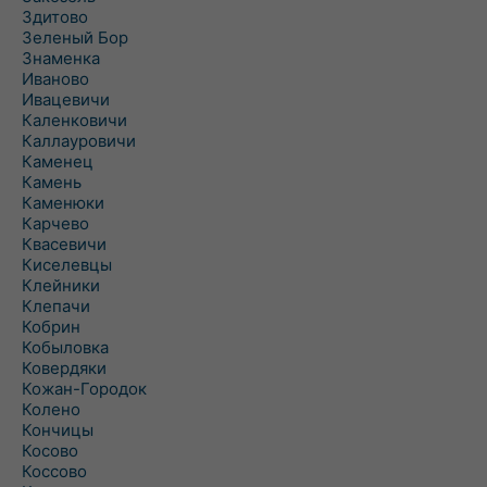
Здитово
Зеленый Бор
Знаменка
Иваново
Ивацевичи
Каленковичи
Каллауровичи
Каменец
Камень
Каменюки
Карчево
Квасевичи
Киселевцы
Клейники
Клепачи
Кобрин
Кобыловка
Ковердяки
Кожан-Городок
Колено
Кончицы
Косово
Коссово