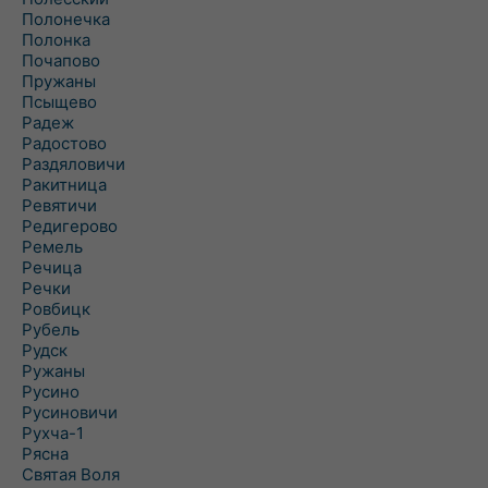
Полонечка
Полонка
Почапово
Пружаны
Псыщево
Радеж
Радостово
Раздяловичи
Ракитница
Ревятичи
Редигерово
Ремель
Речица
Речки
Ровбицк
Рубель
Рудск
Ружаны
Русино
Русиновичи
Рухча-1
Рясна
Святая Воля