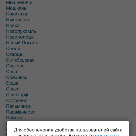
Мишневичи
Мошканы
Никитиха
Николаево
Новка
Новолукомль
Новополоцк
Новый Погост
Оболь
Озерцы
Октябрьская
Ольгово
Опса
Ореховск
Орша
Освея
Осинторф
Островно
Пальминка
Парафьяново
Плисса
Повятье
Погоща
Для обеспечения удобства пользователей сайта
Подсвилье
используются cookies. Вы можете
отказаться