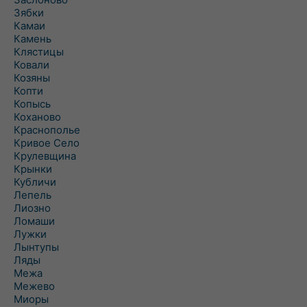
Зябки
Камаи
Камень
Клястицы
Ковали
Козяны
Копти
Копысь
Коханово
Краснополье
Кривое Село
Крулевщина
Крынки
Кубличи
Лепель
Лиозно
Ломаши
Лужки
Лынтупы
Ляды
Межа
Межево
Миоры