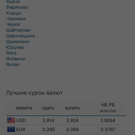
Ушачи
Фариново
Ходцы
Чашники
Черея
Шайтерово
Шарковщина
Шумилино
Юрцево
Язно
Яновичи
Яново
Лучшие курсы валют
НБ РБ
валюта
сдать
купить
06.08.2026
USD
2.914
2.924
2.9264
EUR
3.365
3.369
3.3767