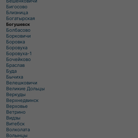
Бешенковичи
Бигосово
Близница
Богатырская
Богушевск
Болбасово
Борковичи
Боровка
Боровуха
Боровуха-1
Бочейково
Браслав
Буда
Бычиха
Велешковичи
Великие Дольцы
Веркуды
Верхнедвинск
Верховье
Ветрино
Видзы
Витебск
Волколата
Волынцы