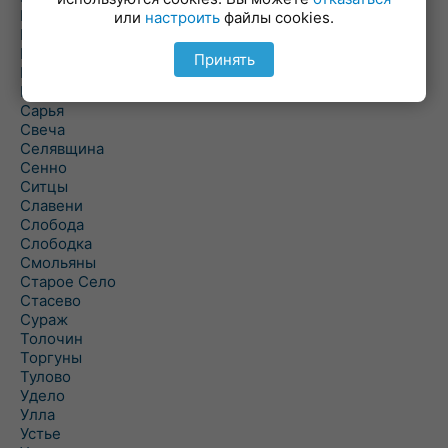
Полоцк
или
настроить
файлы cookies.
Поставы
Прозороки
Принять
Россоны
Руба
Сарья
Свеча
Селявщина
Сенно
Ситцы
Славени
Слобода
Слободка
Смольяны
Старое Село
Стасево
Сураж
Толочин
Торгуны
Тулово
Удело
Улла
Устье