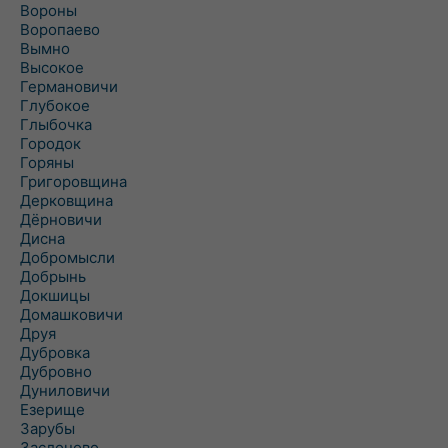
Вороны
Воропаево
Вымно
Высокое
Германовичи
Глубокое
Глыбочка
Городок
Горяны
Григоровщина
Дерковщина
Дёрновичи
Дисна
Добромысли
Добрынь
Докшицы
Домашковичи
Друя
Дубровка
Дубровно
Дуниловичи
Езерище
Зарубы
Заслоново