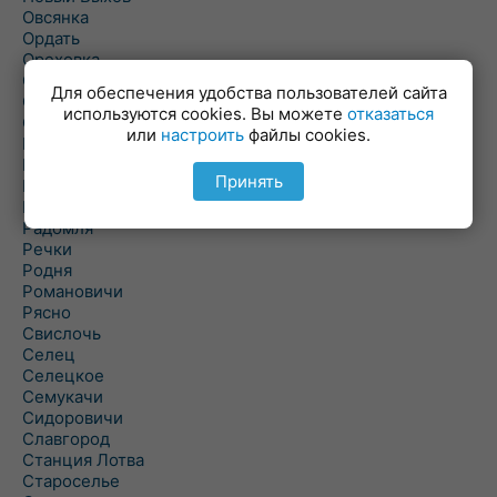
Овсянка
Ордать
Ореховка
Осиновка
Для обеспечения удобства пользователей сайта
Осиповичи
используются cookies. Вы можете
отказаться
Осово
или
настроить
файлы cookies.
Павловичи
Паршино
Принять
Петуховка
Пудовня
Радомля
Речки
Родня
Романовичи
Рясно
Свислочь
Селец
Селецкое
Семукачи
Сидоровичи
Славгород
Станция Лотва
Староселье