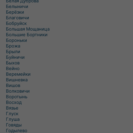
Белая Дуброва
Белыничи
Берёзки
Благовичи
Бобруйск
Большая Мощаница
Большие Бортники
Бороньки
Брожа
Брыли
Буйничи
Быхов
Вейно
Веремейки
Вишневка
Вишов
Волковичи
Воротынь
Восход
Вязье
Глуск
Глуша
Говяды
Годылево