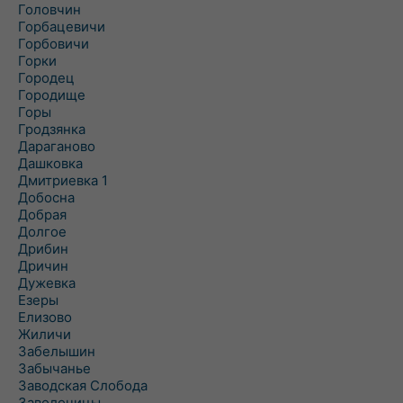
Головчин
Горбацевичи
Горбовичи
Горки
Городец
Городище
Горы
Гродзянка
Дараганово
Дашковка
Дмитриевка 1
Добосна
Добрая
Долгое
Дрибин
Дричин
Дужевка
Езеры
Елизово
Жиличи
Забелышин
Забычанье
Заводская Слобода
Заволочицы