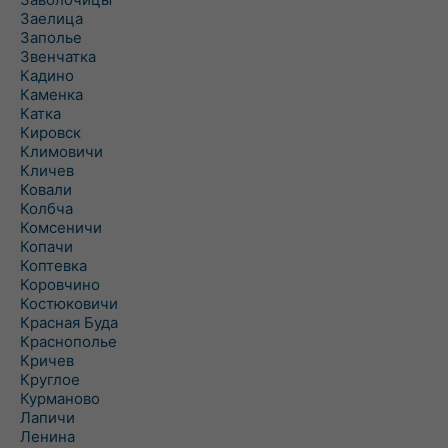
Заелица
Заполье
Звенчатка
Кадино
Каменка
Катка
Кировск
Климовичи
Кличев
Ковали
Колбча
Комсеничи
Копачи
Коптевка
Коровчино
Костюковичи
Красная Буда
Краснополье
Кричев
Круглое
Курманово
Лапичи
Ленина