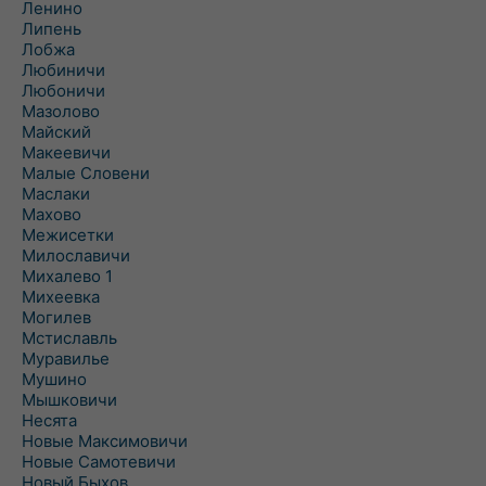
Ленино
Липень
Лобжа
Любиничи
Любоничи
Мазолово
Майский
Макеевичи
Малые Словени
Маслаки
Махово
Межисетки
Милославичи
Михалево 1
Михеевка
Могилев
Мстиславль
Муравилье
Мушино
Мышковичи
Несята
Новые Максимовичи
Новые Самотевичи
Новый Быхов