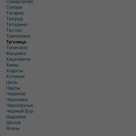
Сумароково
Сухари
Татарка
Телуша
Тетерино
Техтин
Трилесино
Туголица
Тупичино
Фащевка
Хацковичи
Химы
Ходосы
Хотимск
Цель
Чаусы
Чериков
Черневка
Черноручье
Черный Бор
Шарейки
Шклов
Ясень