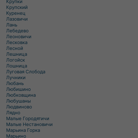
Крупки
Крупский
Куренец
Лазовичи
Лань
Лебедево
Леоновичи
Лесковка
Лесной
Лешница
Логойск
Лошница
Луговая Слобода
Лучники
Любань
Любишино
Любковщина
Любушаны
Людвиново
Лядно
Малые Городятичи
Малые Нестановичи
Марьина Горка
Марьино