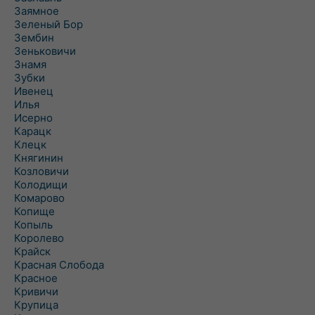
Заямное
Зеленый Бор
Зембин
Зеньковичи
Знамя
Зубки
Ивенец
Илья
Исерно
Карацк
Клецк
Княгинин
Козловичи
Колодищи
Комарово
Копище
Копыль
Королево
Крайск
Красная Слобода
Красное
Кривичи
Крупица