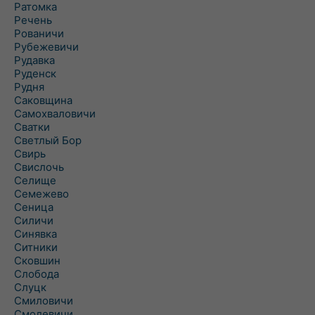
Ратомка
Речень
Рованичи
Рубежевичи
Рудавка
Руденск
Рудня
Саковщина
Самохваловичи
Сватки
Светлый Бор
Свирь
Свислочь
Селище
Семежево
Сеница
Силичи
Синявка
Ситники
Сковшин
Слобода
Слуцк
Смиловичи
Смолевичи