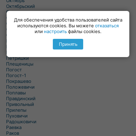
Октябрь
Октябрьский
Олехновичи
Омговичи
Для обеспечения удобства пользователей сайта
Оношки
используются cookies. Вы можете
отказаться
Осовец
или
настроить
файлы cookies.
Острошицкий Городок
Пасека
Принять
Пастовичи
Першаи
Петришки
Плещеницы
Погост
Погост-1
Покрашево
Положевичи
Поплавы
Правдинский
Привольный
Прилепы
Пуховичи
Радошковичи
Раевка
Раков