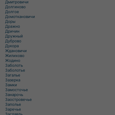
Дмитровичи
Долгиново
Долгое
Домоткановичи
Доры
Дражно
Дричин
Дружный
Дуброво
Дукора
Ждановичи
Жилихово
Жодино
Заболоть
Заболотье
Загалье
Зазерка
Замки
Замосточье
Занарочь
Заостровечье
Заполье
Заречье
Заславль