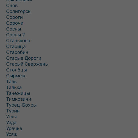
Снов
Солигорск
Сороги
Сорочи
Сосны
Сосны 2
Станьково
Старица
Старобин
Старые Дороги
Старый Свержень
Столбцы
Сырмеж
Таль
Талька
Танежицы
Тимковичи
Турец-Бояры
Турин
Углы
Узда
Уречье
Усяж