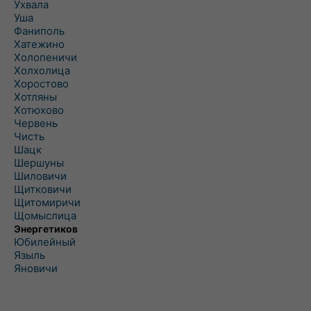
Ухвала
Уша
Фаниполь
Хатежино
Холопеничи
Холхолица
Хоростово
Хотляны
Хотюхово
Червень
Чисть
Шацк
Шершуны
Шиловичи
Щитковичи
Щитомиричи
Щомыслица
Энергетиков
Юбилейный
Языль
Яновичи