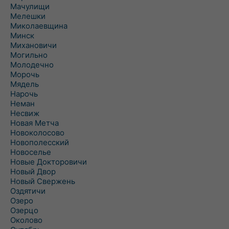
Мачулищи
Мелешки
Миколаевщина
Минск
Михановичи
Могильно
Молодечно
Морочь
Мядель
Нарочь
Неман
Несвиж
Новая Метча
Новоколосово
Новополесский
Новоселье
Новые Докторовичи
Новый Двор
Новый Свержень
Оздятичи
Озеро
Озерцо
Околово