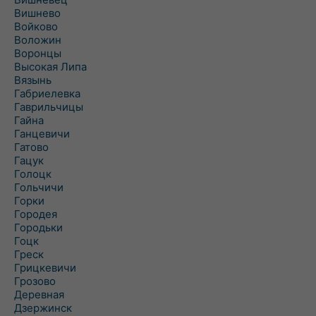
Вишнево
Войково
Воложин
Воронцы
Высокая Липа
Вязынь
Габриелевка
Гаврильчицы
Гайна
Ганцевичи
Гатово
Гацук
Голоцк
Гольчичи
Горки
Городея
Городьки
Гоцк
Греск
Грицкевичи
Грозово
Деревная
Дзержинск