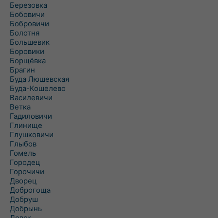
Березовка
Бобовичи
Бобровичи
Болотня
Большевик
Боровики
Борщёвка
Брагин
Буда Люшевская
Буда-Кошелево
Василевичи
Ветка
Гадиловичи
Глинище
Глушковичи
Глыбов
Гомель
Городец
Горочичи
Дворец
Доброгоща
Добруш
Добрынь
Довск