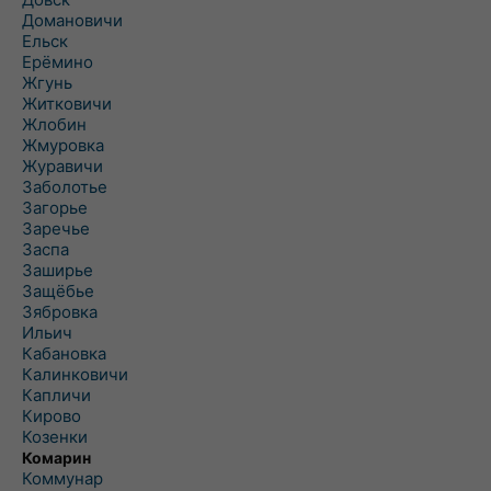
Домановичи
Ельск
Ерёмино
Жгунь
Житковичи
Жлобин
Жмуровка
Журавичи
Заболотье
Загорье
Заречье
Заспа
Заширье
Защёбье
Зябровка
Ильич
Кабановка
Калинковичи
Капличи
Кирово
Козенки
Комарин
Коммунар