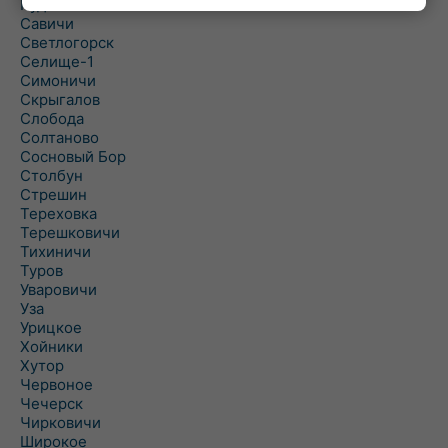
Рудня
Савичи
Светлогорск
Селище-1
Симоничи
Скрыгалов
Слобода
Солтаново
Сосновый Бор
Столбун
Стрешин
Тереховка
Терешковичи
Тихиничи
Туров
Уваровичи
Уза
Урицкое
Хойники
Хутор
Червоное
Чечерск
Чирковичи
Широкое