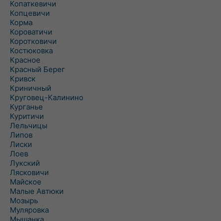
Копаткевичи
Копцевичи
Корма
Короватичи
Коротковичи
Костюковка
Красное
Красный Берег
Кривск
Криничный
Круговец-Калинино
Курганье
Куритичи
Лельчицы
Липов
Лиски
Лоев
Лукский
Лясковичи
Майское
Малые Автюки
Мозырь
Муляровка
Мышанка