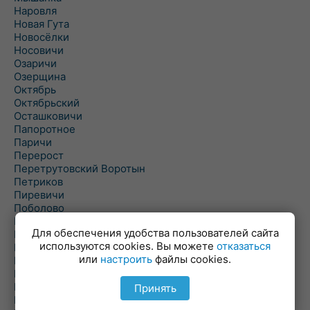
Наровля
Новая Гута
Новосёлки
Носовичи
Озаричи
Озерщина
Октябрь
Октябрьский
Осташковичи
Папоротное
Паричи
Перерост
Перетрутовский Воротын
Петриков
Пиревичи
Поболово
Поколюбичи
Для обеспечения удобства пользователей сайта
Полесье
используются cookies. Вы можете
отказаться
Птичь
или
настроить
файлы cookies.
Речица
Ровенская Слобода
Рогачев
Принять
Рогинь