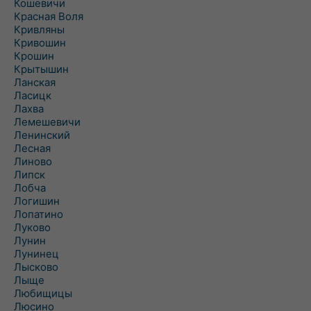
Кошевичи
Красная Воля
Кривляны
Кривошин
Крошин
Крытышин
Ланская
Ласицк
Лахва
Лемешевичи
Ленинский
Лесная
Линово
Липск
Лобча
Логишин
Лопатино
Луково
Лунин
Лунинец
Лысково
Лыще
Любищицы
Люсино