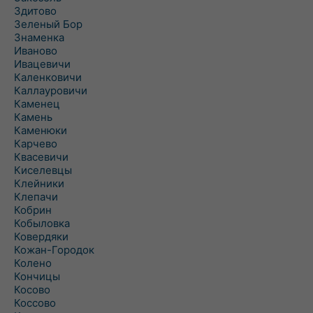
Здитово
Зеленый Бор
Знаменка
Иваново
Ивацевичи
Каленковичи
Каллауровичи
Каменец
Камень
Каменюки
Карчево
Квасевичи
Киселевцы
Клейники
Клепачи
Кобрин
Кобыловка
Ковердяки
Кожан-Городок
Колено
Кончицы
Косово
Коссово