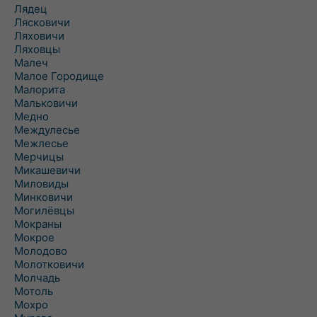
Лядец
Лясковичи
Ляховичи
Ляховцы
Малеч
Малое Городище
Малорита
Мальковичи
Медно
Междулесье
Межлесье
Мерчицы
Микашевичи
Миловиды
Минковичи
Могилёвцы
Мокраны
Мокрое
Молодово
Молотковичи
Молчадь
Мотоль
Мохро