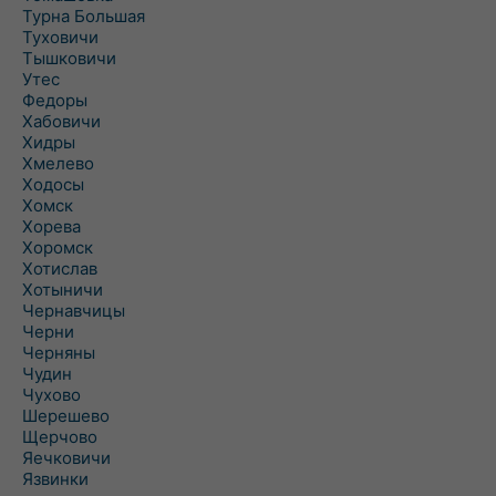
Турна Большая
Туховичи
Тышковичи
Утес
Федоры
Хабовичи
Хидры
Хмелево
Ходосы
Хомск
Хорева
Хоромск
Хотислав
Хотыничи
Чернавчицы
Черни
Черняны
Чудин
Чухово
Шерешево
Щерчово
Яечковичи
Язвинки