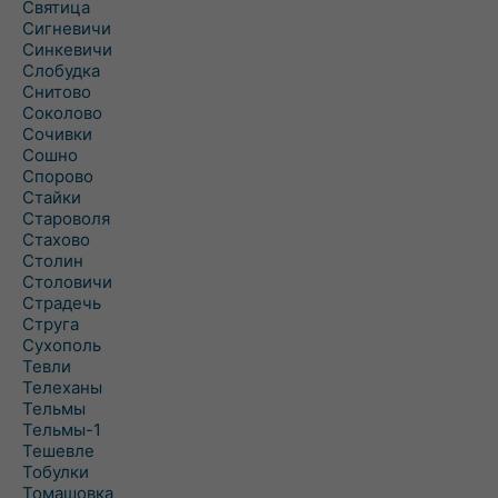
Святица
Сигневичи
Синкевичи
Слобудка
Снитово
Соколово
Сочивки
Сошно
Спорово
Стайки
Староволя
Стахово
Столин
Столовичи
Страдечь
Струга
Сухополь
Тевли
Телеханы
Тельмы
Тельмы-1
Тешевле
Тобулки
Томашовка