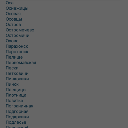
Оса
Оснежицы
Осовая
Осовцы
Остров
Остромечево
Остромичи
Охово
Парахонск
Парохонск
Пелище
Первомайская
Пески
Петковичи
Пинковичи
Пинск
Плещицы
Плотница
Повитье
Пограничная
Подгорная
Подкраичи
Подлесье
Полесский