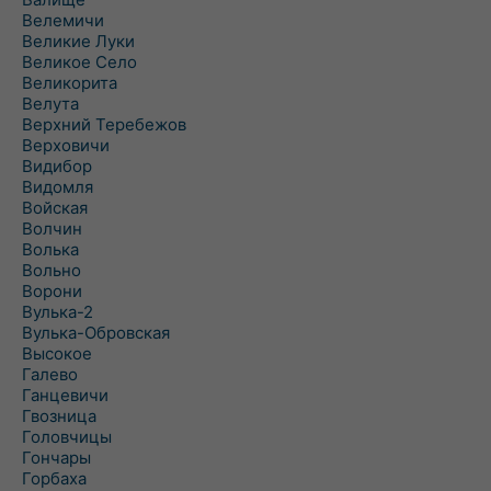
Велемичи
Великие Луки
Великое Село
Великорита
Велута
Верхний Теребежов
Верховичи
Видибор
Видомля
Войская
Волчин
Волька
Вольно
Ворони
Вулька-2
Вулька-Обровская
Высокое
Галево
Ганцевичи
Гвозница
Головчицы
Гончары
Горбаха