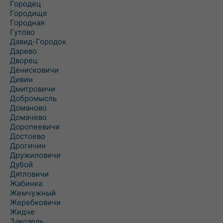
Городец
Городище
Городная
Гутово
Давид-Городок
Дарево
Дворец
Денисковичи
Дивин
Дмитровичи
Добромысль
Доманово
Домачево
Доропеевичи
Достоево
Дрогичин
Дружиловичи
Дубой
Дятловичи
Жабинка
Жемчужный
Жеребковичи
Жидче
Закозель