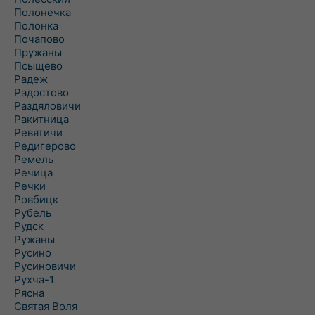
Полонечка
Полонка
Почапово
Пружаны
Псыщево
Радеж
Радостово
Раздяловичи
Ракитница
Ревятичи
Редигерово
Ремель
Речица
Речки
Ровбицк
Рубель
Рудск
Ружаны
Русино
Русиновичи
Рухча-1
Рясна
Святая Воля