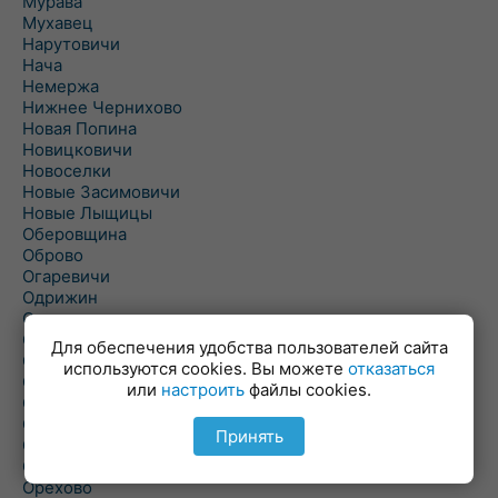
Мурава
Мухавец
Нарутовичи
Нача
Немержа
Нижнее Чернихово
Новая Попина
Новицковичи
Новоселки
Новые Засимовичи
Новые Лыщицы
Оберовщина
Оброво
Огаревичи
Одрижин
Оздамичи
Озяты
Для обеспечения удобства пользователей сайта
Олтуш
используются cookies. Вы можете
отказаться
Ольманы
или
настроить
файлы cookies.
Ольпень
Ольшаны
Принять
Омельная
Ополь
Орехово