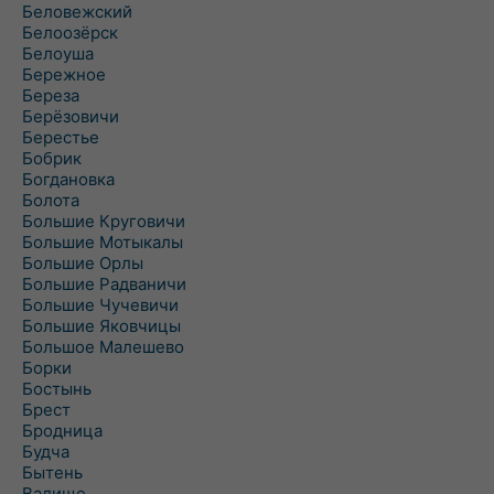
Беловежский
Белоозёрск
Белоуша
Бережное
Береза
Берёзовичи
Берестье
Бобрик
Богдановка
Болота
Большие Круговичи
Большие Мотыкалы
Большие Орлы
Большие Радваничи
Большие Чучевичи
Большие Яковчицы
Большое Малешево
Борки
Бостынь
Брест
Бродница
Будча
Бытень
Валище