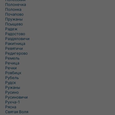
Полонечка
Полонка
Почапово
Пружаны
Псыщево
Радеж
Радостово
Раздяловичи
Ракитница
Ревятичи
Редигерово
Ремель
Речица
Речки
Ровбицк
Рубель
Рудск
Ружаны
Русино
Русиновичи
Рухча-1
Рясна
Святая Воля