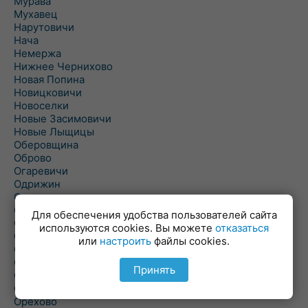
Мурава
Мухавец
Нарутовичи
Нача
Немержа
Нижнее Чернихово
Новая Попина
Новицковичи
Новоселки
Новые Засимовичи
Новые Лыщицы
Оберовщина
Оброво
Огаревичи
Одрижин
Оздамичи
Озяты
Для обеспечения удобства пользователей сайта
Олтуш
используются cookies. Вы можете
отказаться
Ольманы
или
настроить
файлы cookies.
Ольпень
Ольшаны
Принять
Омельная
Ополь
Орехово