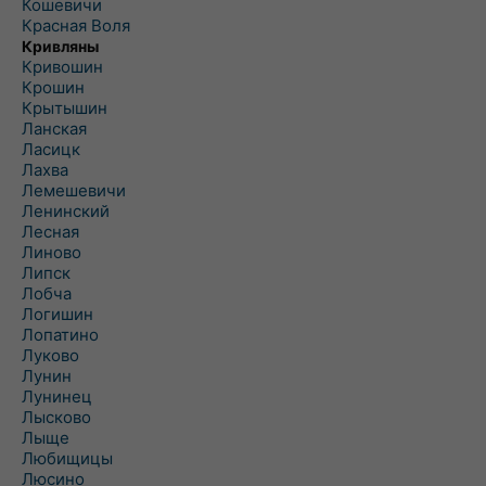
Кошевичи
Красная Воля
Кривляны
Кривошин
Крошин
Крытышин
Ланская
Ласицк
Лахва
Лемешевичи
Ленинский
Лесная
Линово
Липск
Лобча
Логишин
Лопатино
Луково
Лунин
Лунинец
Лысково
Лыще
Любищицы
Люсино