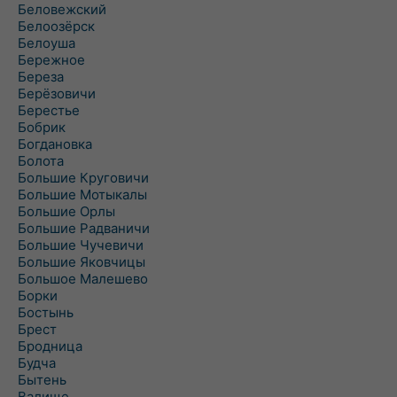
Беловежский
Белоозёрск
Белоуша
Бережное
Береза
Берёзовичи
Берестье
Бобрик
Богдановка
Болота
Большие Круговичи
Большие Мотыкалы
Большие Орлы
Большие Радваничи
Большие Чучевичи
Большие Яковчицы
Большое Малешево
Борки
Бостынь
Брест
Бродница
Будча
Бытень
Валище