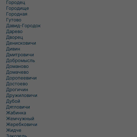
Городец
Городище
Городная
Гутово
Давид-Городок
Дарево
Дворец
Денисковичи
Дивин
Дмитровичи
Добромысль
Доманово
Домачево
Доропеевичи
Достоево
Дрогичин
Дружиловичи
Дубой
Дятловичи
Жабинка
Жемчужный
Жеребковичи
Жидче
Закозель