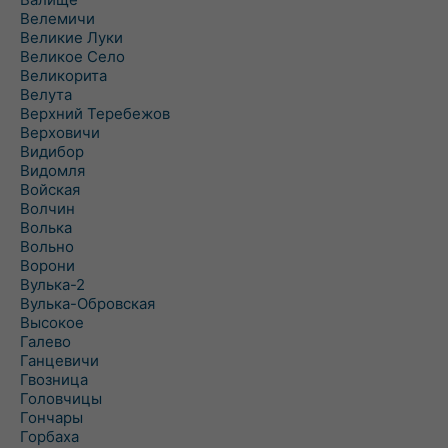
Велемичи
Великие Луки
Великое Село
Великорита
Велута
Верхний Теребежов
Верховичи
Видибор
Видомля
Войская
Волчин
Волька
Вольно
Ворони
Вулька-2
Вулька-Обровская
Высокое
Галево
Ганцевичи
Гвозница
Головчицы
Гончары
Горбаха