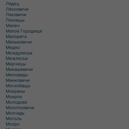
Лядец
Лясковичи
Ляховичи
Ляховцы
Малеч
Малое Городище
Малорита
Мальковичи
Медно
Междулесье
Межлесье
Мерчицы
Микашевичи
Миловиды
Минковичи
Могилёвцы
Мокраны
Мокрое
Молодово
Молотковичи
Молчадь
Мотоль
Мохро