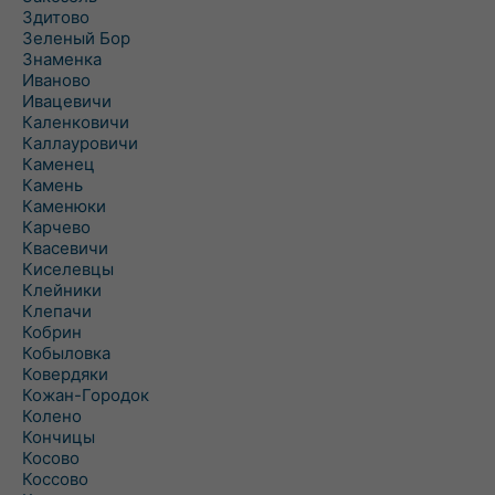
Здитово
Зеленый Бор
Знаменка
Иваново
Ивацевичи
Каленковичи
Каллауровичи
Каменец
Камень
Каменюки
Карчево
Квасевичи
Киселевцы
Клейники
Клепачи
Кобрин
Кобыловка
Ковердяки
Кожан-Городок
Колено
Кончицы
Косово
Коссово