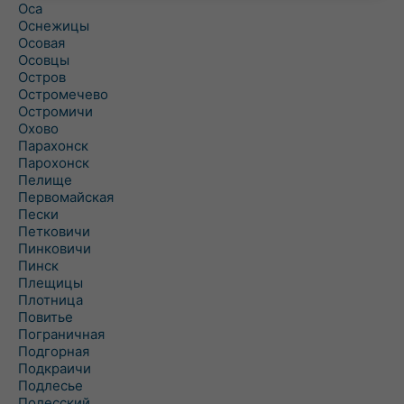
Оса
Оснежицы
Осовая
Осовцы
Остров
Остромечево
Остромичи
Охово
Парахонск
Парохонск
Пелище
Первомайская
Пески
Петковичи
Пинковичи
Пинск
Плещицы
Плотница
Повитье
Пограничная
Подгорная
Подкраичи
Подлесье
Полесский