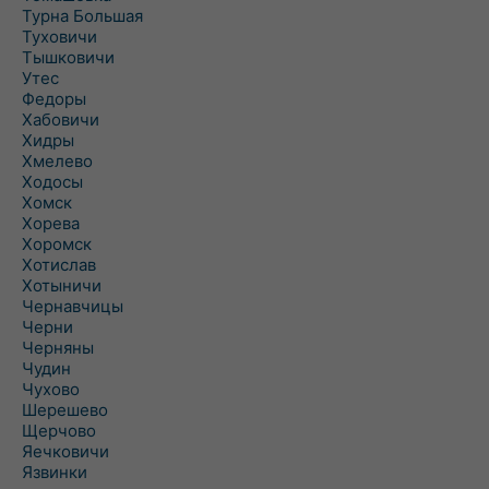
Турна Большая
Туховичи
Тышковичи
Утес
Федоры
Хабовичи
Хидры
Хмелево
Ходосы
Хомск
Хорева
Хоромск
Хотислав
Хотыничи
Чернавчицы
Черни
Черняны
Чудин
Чухово
Шерешево
Щерчово
Яечковичи
Язвинки