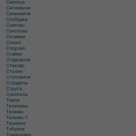
Святица
Сигневичи
Синкевичи
Слобудка
Снитово
Соколово
Сочивки
Сошно
Спорово
Стайки
Староволя
Стахово
Столин
Столовичи
Страдечь
Струга
Сухополь
Тевли
Телеханы
Тельмы
Тельмы-1
Тешевле
Тобулки
Томашовка