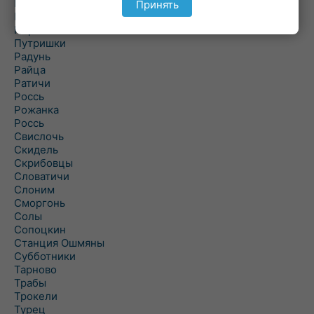
Подороск
Принять
Поречье
Порозово
Путришки
Радунь
Райца
Ратичи
Роcсь
Рожанка
Россь
Свислочь
Скидель
Скрибовцы
Словатичи
Слоним
Сморгонь
Солы
Сопоцкин
Станция Ошмяны
Субботники
Тарново
Трабы
Трокели
Турец