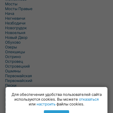
Мосты
Мосты Правые
Нача
Негневичи
Незбодичи
Новогрудок
Новоельня
Новый Двор
Обухово
Озеры
Олекшицы
Острино
Островец
Островецкий
Ошмяны
Первомайская
Первомайский
Пески
Петревичи
Для обеспечения удобства пользователей сайта
Погородно
используются cookies. Вы можете
отказаться
Пограничный
или
настроить
файлы cookies.
Подлабенье
Подольцы