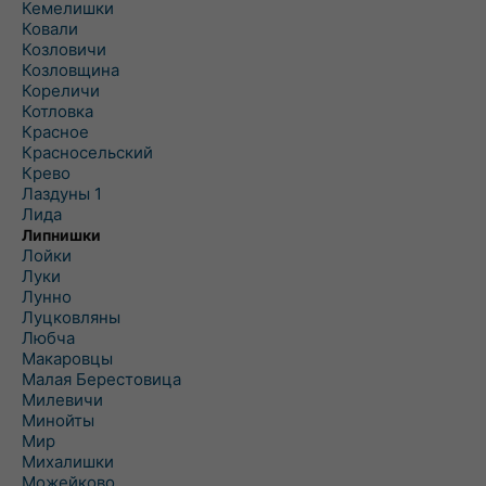
Кемелишки
Ковали
Козловичи
Козловщина
Кореличи
Котловка
Красное
Красносельский
Крево
Лаздуны 1
Лида
Липнишки
Лойки
Луки
Лунно
Луцковляны
Любча
Макаровцы
Малая Берестовица
Милевичи
Минойты
Мир
Михалишки
Можейково