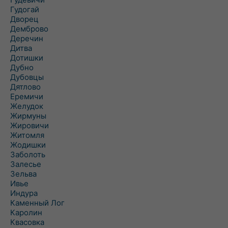
Гудогай
Дворец
Демброво
Деречин
Дитва
Дотишки
Дубно
Дубовцы
Дятлово
Еремичи
Желудок
Жирмуны
Жировичи
Житомля
Жодишки
Заболоть
Залесье
Зельва
Ивье
Индура
Каменный Лог
Каролин
Квасовка