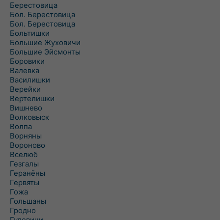
Берестовица
Бол. Берестовица
Бол. Берестовица
Больтишки
Большие Жуховичи
Большие Эйсмонты
Боровики
Валевка
Василишки
Верейки
Вертелишки
Вишнево
Волковыск
Волпа
Ворняны
Вороново
Вселюб
Гезгалы
Геранёны
Гервяты
Гожа
Гольшаны
Гродно
Гудевичи