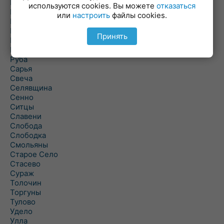
Погоща
используются cookies. Вы можете
отказаться
Подсвилье
или
настроить
файлы cookies.
Полоцк
Поставы
Принять
Прозороки
Россоны
Руба
Сарья
Свеча
Селявщина
Сенно
Ситцы
Славени
Слобода
Слободка
Смольяны
Старое Село
Стасево
Сураж
Толочин
Торгуны
Тулово
Удело
Улла