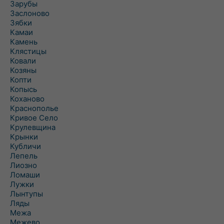
Зарубы
Заслоново
Зябки
Камаи
Камень
Клястицы
Ковали
Козяны
Копти
Копысь
Коханово
Краснополье
Кривое Село
Крулевщина
Крынки
Кубличи
Лепель
Лиозно
Ломаши
Лужки
Лынтупы
Ляды
Межа
Межево