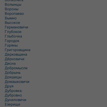
Волынцы
Вороны
Воропаево
Вымно
Высокое
Германовичи
Глубокое
Глыбочка
Городок
Горяны
Григоровщина
Дерковщина
Дёрновичи
Дисна
Добромысли
Добрынь
Докшицы
Домашковичи
Друя
Дубровка
Дубровно
Дуниловичи
Езерище