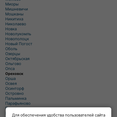
Миоры
Мишневичи
Мошканы
Никитиха
Николаево
Новка
Новолукомль
Новополоцк
Новый Погост
Оболь
Озерцы
Октябрьская
Ольгово
Опса
Ореховск
Орша
Освея
Осинторф
Островно
Пальминка
Парафьяново
Плисса
Повятье
Для обеспечения удобства пользователей сайта