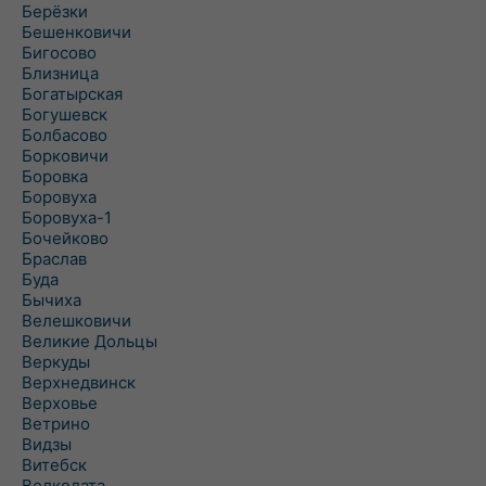
Берёзки
Бешенковичи
Бигосово
Близница
Богатырская
Богушевск
Болбасово
Борковичи
Боровка
Боровуха
Боровуха-1
Бочейково
Браслав
Буда
Бычиха
Велешковичи
Великие Дольцы
Веркуды
Верхнедвинск
Верховье
Ветрино
Видзы
Витебск
Волколата