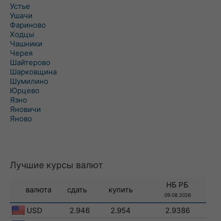
Устье
Ушачи
Фариново
Ходцы
Чашники
Черея
Шайтерово
Шарковщина
Шумилино
Юрцево
Язно
Яновичи
Яново
Лучшие курсы валют
НБ РБ
валюта
сдать
купить
09.08.2026
USD
2.946
2.954
2.9386