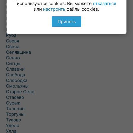
Погоща
используются cookies. Вы можете
отказаться
Подсвилье
или
настроить
файлы cookies.
Полоцк
Поставы
Принять
Прозороки
Россоны
Руба
Сарья
Свеча
Селявщина
Сенно
Ситцы
Славени
Слобода
Слободка
Смольяны
Старое Село
Стасево
Сураж
Толочин
Торгуны
Тулово
Удело
Улла