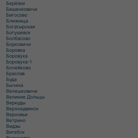
Берёзки
Бешенковичи
Бигосово
Близница
Богатырская
Богушевск
Болбасово
Борковичи
Боровка
Боровуха
Боровуха-1
Бочейково
Браслав
Буда
Бычиха
Велешковичи
Великие Дольцы
Веркуды
Верхнедвинск
Верховье
Ветрино
Видзы
Витебск
Волколата