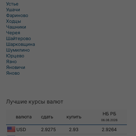
Устье
Ушачи
Фариново
Ходцы
Чашники
Черея
Шайтерово
Шарковщина
Шумилино
Юрцево
Язно
Яновичи
Яново
Лучшие курсы валют
НБ РБ
валюта
сдать
купить
06.08.2026
USD
2.9275
2.93
2.9264