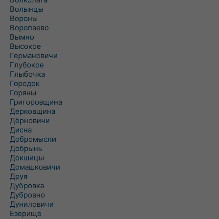
Волынцы
Вороны
Воропаево
Вымно
Высокое
Германовичи
Глубокое
Глыбочка
Городок
Горяны
Григоровщина
Дерковщина
Дёрновичи
Дисна
Добромысли
Добрынь
Докшицы
Домашковичи
Друя
Дубровка
Дубровно
Дуниловичи
Езерище