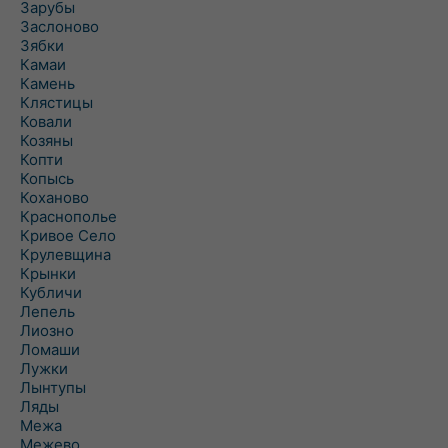
Зарубы
Заслоново
Зябки
Камаи
Камень
Клястицы
Ковали
Козяны
Копти
Копысь
Коханово
Краснополье
Кривое Село
Крулевщина
Крынки
Кубличи
Лепель
Лиозно
Ломаши
Лужки
Лынтупы
Ляды
Межа
Межево