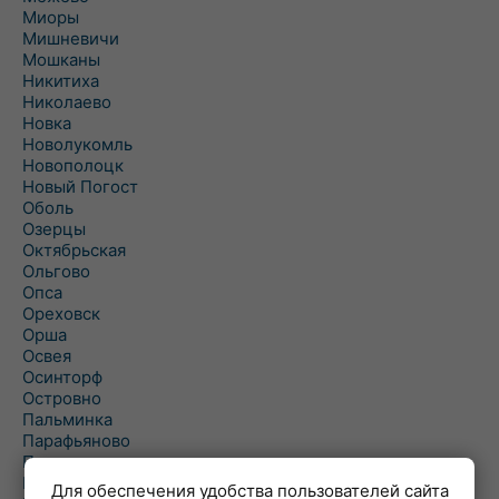
Миоры
Мишневичи
Мошканы
Никитиха
Николаево
Новка
Новолукомль
Новополоцк
Новый Погост
Оболь
Озерцы
Октябрьская
Ольгово
Опса
Ореховск
Орша
Освея
Осинторф
Островно
Пальминка
Парафьяново
Плисса
Повятье
Для обеспечения удобства пользователей сайта