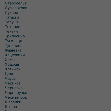
Староселье
Сумароково
Сухари
Татарка
Телуша
Тетерино
Техтин
Трилесино
Туголица
Тупичино
Фащевка
Хацковичи
Химы
Ходосы
Хотимск
Цель
Чаусы
Чериков
Черневка
Черноручье
Черный Бор
Шарейки
Шклов