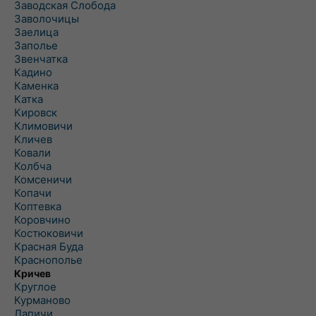
Заводская Слобода
Заволочицы
Заелица
Заполье
Звенчатка
Кадино
Каменка
Катка
Кировск
Климовичи
Кличев
Ковали
Колбча
Комсеничи
Копачи
Коптевка
Коровчино
Костюковичи
Красная Буда
Краснополье
Кричев
Круглое
Курманово
Лапичи