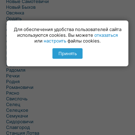
Новые Самотевичи
Новый Быхов
Овсянка
Ордать
Ореховка
Для обеспечения удобства пользователей сайта
Осиновка
используются cookies. Вы можете
отказаться
Осиповичи
или
настроить
файлы cookies.
Осово
Павловичи
Паршино
Принять
Петуховка
Пудовня
Радомля
Речки
Родня
Романовичи
Рясно
Свислочь
Селец
Селецкое
Семукачи
Сидоровичи
Славгород
Станция Лотва