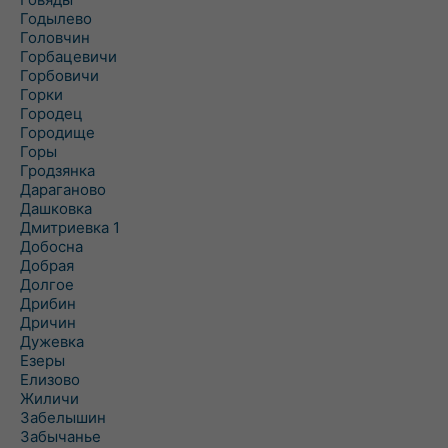
Годылево
Головчин
Горбацевичи
Горбовичи
Горки
Городец
Городище
Горы
Гродзянка
Дараганово
Дашковка
Дмитриевка 1
Добосна
Добрая
Долгое
Дрибин
Дричин
Дужевка
Езеры
Елизово
Жиличи
Забелышин
Забычанье