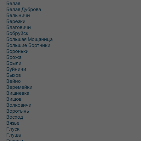
Белая
Белая Дуброва
Белыничи
Берёзки
Благовичи
Бобруйск
Большая Мощаница
Большие Бортники
Бороньки
Брожа
Брыли
Буйничи
Быхов
Вейно
Веремейки
Вишневка
Вишов
Волковичи
Воротынь
Восход
Вязье
Глуск
Глуша
Говяды