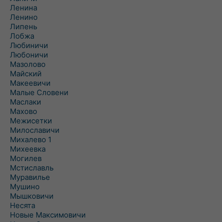
Ленина
Ленино
Липень
Лобжа
Любиничи
Любоничи
Мазолово
Майский
Макеевичи
Малые Словени
Маслаки
Махово
Межисетки
Милославичи
Михалево 1
Михеевка
Могилев
Мстиславль
Муравилье
Мушино
Мышковичи
Несята
Новые Максимовичи