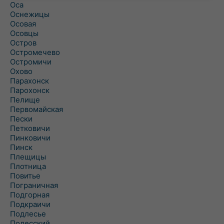
Оса
Оснежицы
Осовая
Осовцы
Остров
Остромечево
Остромичи
Охово
Парахонск
Парохонск
Пелище
Первомайская
Пески
Петковичи
Пинковичи
Пинск
Плещицы
Плотница
Повитье
Пограничная
Подгорная
Подкраичи
Подлесье
Полесский