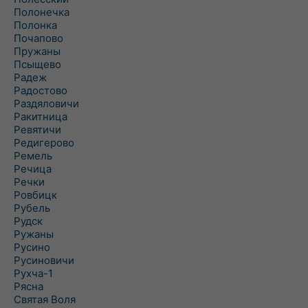
Полонечка
Полонка
Почапово
Пружаны
Псыщево
Радеж
Радостово
Раздяловичи
Ракитница
Ревятичи
Редигерово
Ремель
Речица
Речки
Ровбицк
Рубель
Рудск
Ружаны
Русино
Русиновичи
Рухча-1
Рясна
Святая Воля