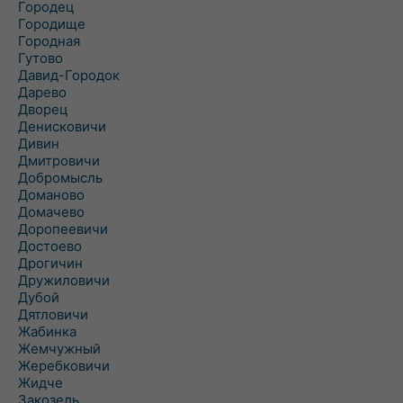
Городец
Городище
Городная
Гутово
Давид-Городок
Дарево
Дворец
Денисковичи
Дивин
Дмитровичи
Добромысль
Доманово
Домачево
Доропеевичи
Достоево
Дрогичин
Дружиловичи
Дубой
Дятловичи
Жабинка
Жемчужный
Жеребковичи
Жидче
Закозель