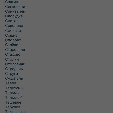
Святица
Сигневичи
Синкевичи
Слобудка
Снитово
Соколово
Сочивки
Сошно
Спорово
Стайки
Староволя
Стахово
Столин
Столовичи
Страдечь
Струга
Сухополь
Тевли
Телеханы
Тельмы
Тельмы-1
Тешевле
Тобулки
Томашовка