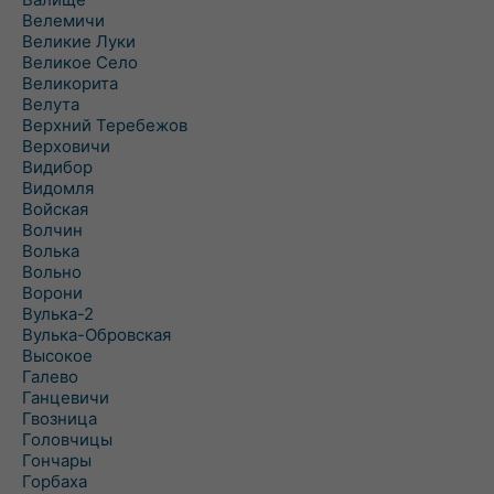
Велемичи
Великие Луки
Великое Село
Великорита
Велута
Верхний Теребежов
Верховичи
Видибор
Видомля
Войская
Волчин
Волька
Вольно
Ворони
Вулька-2
Вулька-Обровская
Высокое
Галево
Ганцевичи
Гвозница
Головчицы
Гончары
Горбаха