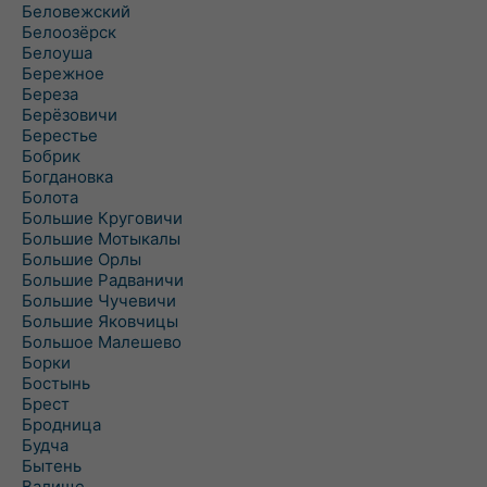
Беловежский
Белоозёрск
Белоуша
Бережное
Береза
Берёзовичи
Берестье
Бобрик
Богдановка
Болота
Большие Круговичи
Большие Мотыкалы
Большие Орлы
Большие Радваничи
Большие Чучевичи
Большие Яковчицы
Большое Малешево
Борки
Бостынь
Брест
Бродница
Будча
Бытень
Валище