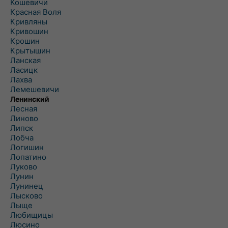
Кошевичи
Красная Воля
Кривляны
Кривошин
Крошин
Крытышин
Ланская
Ласицк
Лахва
Лемешевичи
Ленинский
Лесная
Линово
Липск
Лобча
Логишин
Лопатино
Луково
Лунин
Лунинец
Лысково
Лыще
Любищицы
Люсино