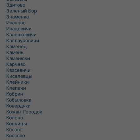
Здитово
Зеленый Бор
Знаменка
Иваново
Ивацевичи
Каленковичи
Каллауровичи
Каменец
Камень
Каменюки
Карчево
Квасевичи
Киселевцы
Клейники
Клепачи
Кобрин
Кобыловка
Ковердяки
Кожан-Городок
Колено
Кончицы
Косово
Коссово