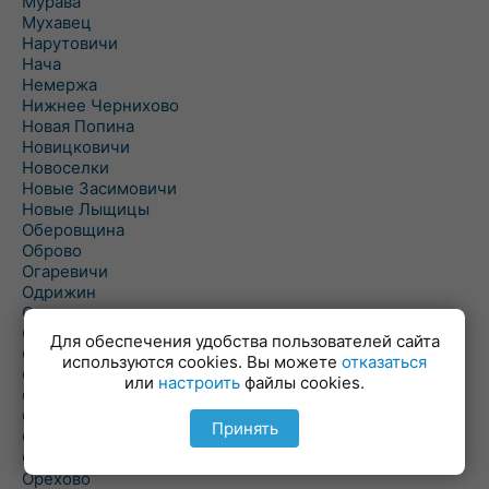
Мурава
Мухавец
Нарутовичи
Нача
Немержа
Нижнее Чернихово
Новая Попина
Новицковичи
Новоселки
Новые Засимовичи
Новые Лыщицы
Оберовщина
Оброво
Огаревичи
Одрижин
Оздамичи
Озяты
Для обеспечения удобства пользователей сайта
Олтуш
используются cookies. Вы можете
отказаться
Ольманы
или
настроить
файлы cookies.
Ольпень
Ольшаны
Принять
Омельная
Ополь
Орехово