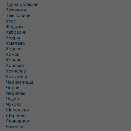
Турна Большая
Туховичи
Тышковичи
Утес
Федоры
Хабовичи
Хидры
Хмелево
Ходосы
Хомск
Хорева
Хоромск
Хотислав
Хотыничи
Чернавчицы
Черни
Черняны
Чудин
Чухово
Шерешево
Щерчово
Яечковичи
Язвинки