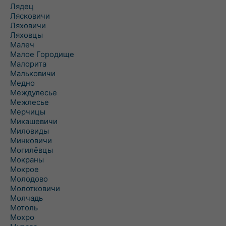
Лядец
Лясковичи
Ляховичи
Ляховцы
Малеч
Малое Городище
Малорита
Мальковичи
Медно
Междулесье
Межлесье
Мерчицы
Микашевичи
Миловиды
Минковичи
Могилёвцы
Мокраны
Мокрое
Молодово
Молотковичи
Молчадь
Мотоль
Мохро