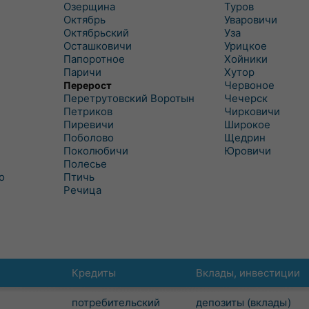
Озерщина
Туров
Октябрь
Уваровичи
Октябрьский
Уза
Осташковичи
Урицкое
Папоротное
Хойники
Паричи
Хутор
Червоное
Перерост
Перетрутовский Воротын
Чечерск
Петриков
Чирковичи
Пиревичи
Широкое
Поболово
Щедрин
Поколюбичи
Юровичи
Полесье
о
Птичь
Речица
Кредиты
Вклады, инвестиции
потребительский
депозиты (вклады)