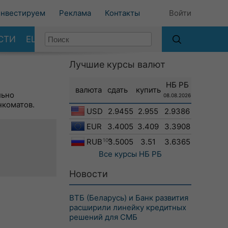
нвестируем
Реклама
Контакты
Войти
СТИ
ЕЩЕ
Лучшие курсы валют
НБ РБ
валюта
сдать
купить
льно
08.08.2026
нкоматов.
USD
2.9455
2.955
2.9386
EUR
3.4005
3.409
3.3908
RUB
100
3.5005
3.51
3.6365
Все курсы
НБ РБ
Новости
ВТБ (Беларусь) и Банк развития
расширили линейку кредитных
решений для СМБ