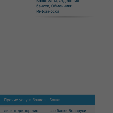
Банкоматы
,
Отделения
банков
,
Обменники
,
Инфокиоски
Прочие услуги банков
Банки
лизинг для юр.лиц
все банки Беларуси