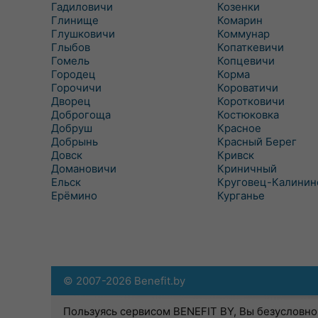
Гадиловичи
Козенки
Глинище
Комарин
Глушковичи
Коммунар
Глыбов
Копаткевичи
Гомель
Копцевичи
Городец
Корма
Горочичи
Короватичи
Дворец
Коротковичи
Доброгоща
Костюковка
Добруш
Красное
Добрынь
Красный Берег
Довск
Кривск
Домановичи
Криничный
Ельск
Круговец-Калинин
Ерёмино
Курганье
© 2007-2026 Benefit.by
Пользуясь сервисом BENEFIT BY, Вы безусловно