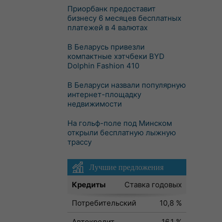
Приорбанк предоставит
бизнесу 6 месяцев бесплатных
платежей в 4 валютах
В Беларусь привезли
компактные хэтчбеки BYD
Dolphin Fashion 410
В Беларуси назвали популярную
интернет-площадку
недвижимости
На гольф-поле под Минском
открыли бесплатную лыжную
трассу
Лучшие предложения
Кредиты
Ставка годовых
Потребительский
10,8 %
Автокредит
16,1 %