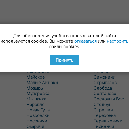
Для обеспечения удобства пользователей сайта
Куритичи
Ровенская Слоб
используются cookies. Вы можете
отказаться
или
настроить
Лельчицы
Рогачев
файлы cookies.
Липов
Рогинь
Лиски
Рудня
Принять
Лоев
Савичи
Лукский
Светлогорск
Лясковичи
Селище-1
Майское
Симоничи
Малые Автюки
Скрыгалов
Мозырь
Слобода
Муляровка
Солтаново
Мышанка
Сосновый Бор
Наровля
Столбун
Новая Гута
Стрешин
Новосёлки
Тереховка
Носовичи
Терешковичи
Озаричи
Тихиничи