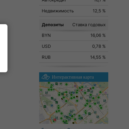
Недвижимость
12,5 %
Депозиты
Ставка годовых
BYN
16,06 %
ода
USD
0,78 %
RUB
14,55 %
Интерактивная карта