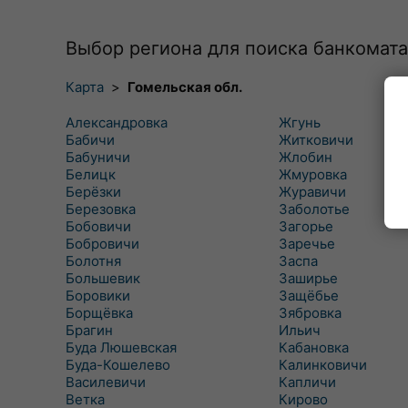
Выбор региона для поиска банкомата
Карта
>
Гомельская обл.
Александровка
Жгунь
Бабичи
Житковичи
Бабуничи
Жлобин
Белицк
Жмуровка
Берёзки
Журавичи
Березовка
Заболотье
Бобовичи
Загорье
Бобровичи
Заречье
Болотня
Заспа
Большевик
Заширье
Боровики
Защёбье
Борщёвка
Зябровка
Брагин
Ильич
Буда Люшевская
Кабановка
Буда-Кошелево
Калинковичи
Василевичи
Капличи
Ветка
Кирово