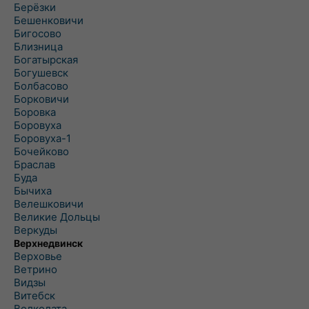
Берёзки
Бешенковичи
Бигосово
Близница
Богатырская
Богушевск
Болбасово
Борковичи
Боровка
Боровуха
Боровуха-1
Бочейково
Браслав
Буда
Бычиха
Велешковичи
Великие Дольцы
Веркуды
Верхнедвинск
Верховье
Ветрино
Видзы
Витебск
Волколата