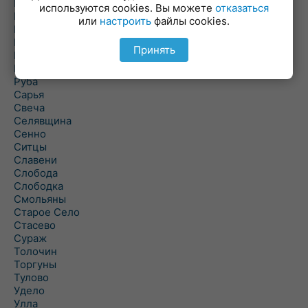
Погоща
используются cookies. Вы можете
отказаться
Подсвилье
или
настроить
файлы cookies.
Полоцк
Поставы
Принять
Прозороки
Россоны
Руба
Сарья
Свеча
Селявщина
Сенно
Ситцы
Славени
Слобода
Слободка
Смольяны
Старое Село
Стасево
Сураж
Толочин
Торгуны
Тулово
Удело
Улла