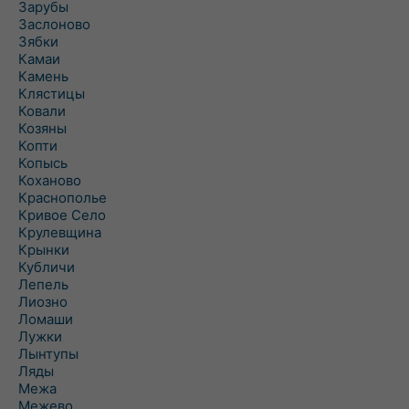
Зарубы
Заслоново
Зябки
Камаи
Камень
Клястицы
Ковали
Козяны
Копти
Копысь
Коханово
Краснополье
Кривое Село
Крулевщина
Крынки
Кубличи
Лепель
Лиозно
Ломаши
Лужки
Лынтупы
Ляды
Межа
Межево