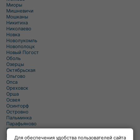
Миоры
Мишневичи
Мошканы
Никитиха
Николаево
Новка
Новолукомль
Новополоцк
Новый Погост
Оболь
Озерцы
Октябрьская
Ольгово
Опса
Ореховск
Орша
Освея
Осинторф
Островно
Пальминка
Парафьяново
Плисса
Повятье
Для обеспечения удобства пользователей сайта