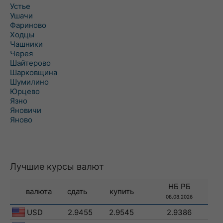
Устье
Ушачи
Фариново
Ходцы
Чашники
Черея
Шайтерово
Шарковщина
Шумилино
Юрцево
Язно
Яновичи
Яново
Лучшие курсы валют
НБ РБ
валюта
сдать
купить
08.08.2026
USD
2.9455
2.9545
2.9386