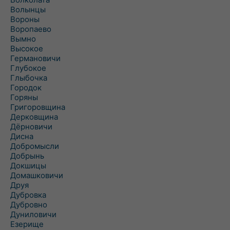
Волынцы
Вороны
Воропаево
Вымно
Высокое
Германовичи
Глубокое
Глыбочка
Городок
Горяны
Григоровщина
Дерковщина
Дёрновичи
Дисна
Добромысли
Добрынь
Докшицы
Домашковичи
Друя
Дубровка
Дубровно
Дуниловичи
Езерище