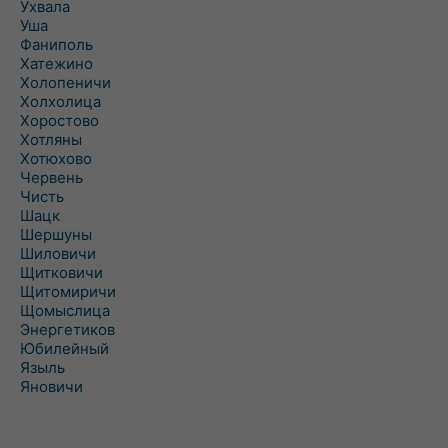
Ухвала
Уша
Фаниполь
Хатежино
Холопеничи
Холхолица
Хоростово
Хотляны
Хотюхово
Червень
Чисть
Шацк
Шершуны
Шиловичи
Щитковичи
Щитомиричи
Щомыслица
Энергетиков
Юбилейный
Языль
Яновичи