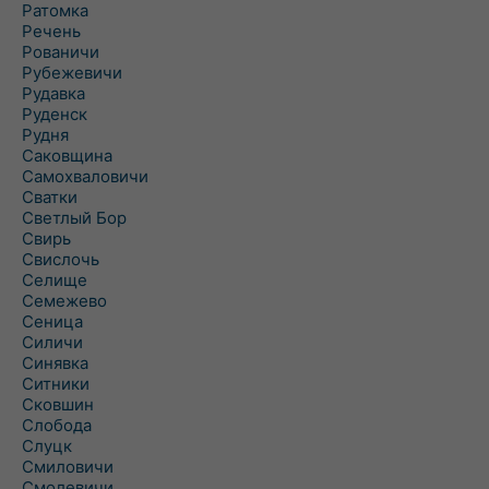
Ратомка
Речень
Рованичи
Рубежевичи
Рудавка
Руденск
Рудня
Саковщина
Самохваловичи
Сватки
Светлый Бор
Свирь
Свислочь
Селище
Семежево
Сеница
Силичи
Синявка
Ситники
Сковшин
Слобода
Слуцк
Смиловичи
Смолевичи