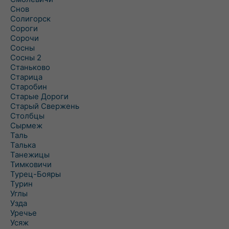
Снов
Солигорск
Сороги
Сорочи
Сосны
Сосны 2
Станьково
Старица
Старобин
Старые Дороги
Старый Свержень
Столбцы
Сырмеж
Таль
Талька
Танежицы
Тимковичи
Турец-Бояры
Турин
Углы
Узда
Уречье
Усяж