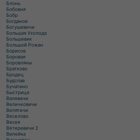
Блонь
Бобовня
Бобр
Богданов
Богушевичи
Большая Ухолода
Большевик
Большой Рожан
Борисов
Боровая
Боровляны
Братково
Бродец
Будслав
Бучатино
Быстрица
Валевачи
Величковичи
Велятичи
Веселово
Весея
Ветеревичи 2
Вилейка
Вишневец