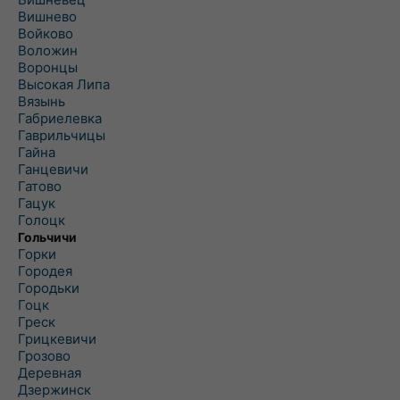
Вишнево
Войково
Воложин
Воронцы
Высокая Липа
Вязынь
Габриелевка
Гаврильчицы
Гайна
Ганцевичи
Гатово
Гацук
Голоцк
Гольчичи
Горки
Городея
Городьки
Гоцк
Греск
Грицкевичи
Грозово
Деревная
Дзержинск