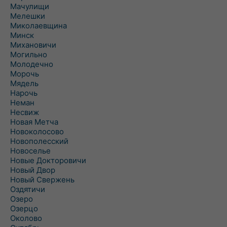
Мачулищи
Мелешки
Миколаевщина
Минск
Михановичи
Могильно
Молодечно
Морочь
Мядель
Нарочь
Неман
Несвиж
Новая Метча
Новоколосово
Новополесский
Новоселье
Новые Докторовичи
Новый Двор
Новый Свержень
Оздятичи
Озеро
Озерцо
Околово