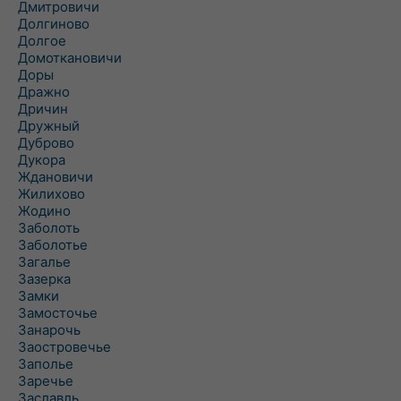
Дмитровичи
Долгиново
Долгое
Домоткановичи
Доры
Дражно
Дричин
Дружный
Дуброво
Дукора
Ждановичи
Жилихово
Жодино
Заболоть
Заболотье
Загалье
Зазерка
Замки
Замосточье
Занарочь
Заостровечье
Заполье
Заречье
Заславль