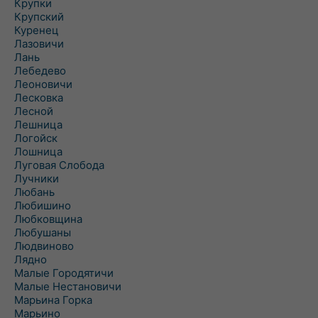
Крупки
Крупский
Куренец
Лазовичи
Лань
Лебедево
Леоновичи
Лесковка
Лесной
Лешница
Логойск
Лошница
Луговая Слобода
Лучники
Любань
Любишино
Любковщина
Любушаны
Людвиново
Лядно
Малые Городятичи
Малые Нестановичи
Марьина Горка
Марьино