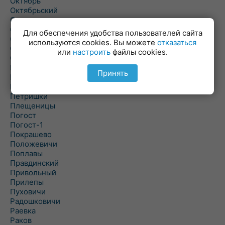
Октябрь
Октябрьский
Олехновичи
Омговичи
Для обеспечения удобства пользователей сайта
Оношки
используются cookies. Вы можете
отказаться
Осовец
или
настроить
файлы cookies.
Острошицкий Городок
Пасека
Принять
Пастовичи
Першаи
Петришки
Плещеницы
Погост
Погост-1
Покрашево
Положевичи
Поплавы
Правдинский
Привольный
Прилепы
Пуховичи
Радошковичи
Раевка
Раков