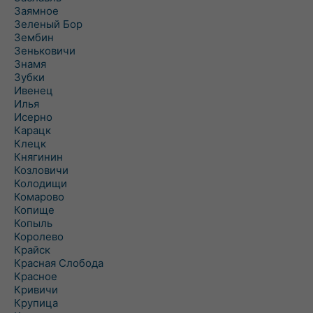
Заямное
Зеленый Бор
Зембин
Зеньковичи
Знамя
Зубки
Ивенец
Илья
Исерно
Карацк
Клецк
Княгинин
Козловичи
Колодищи
Комарово
Копище
Копыль
Королево
Крайск
Красная Слобода
Красное
Кривичи
Крупица