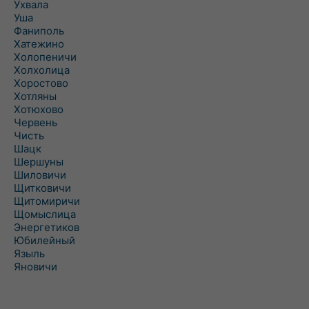
Ухвала
Уша
Фаниполь
Хатежино
Холопеничи
Холхолица
Хоростово
Хотляны
Хотюхово
Червень
Чисть
Шацк
Шершуны
Шиловичи
Щитковичи
Щитомиричи
Щомыслица
Энергетиков
Юбилейный
Языль
Яновичи