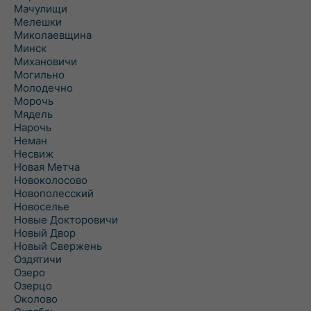
Мачулищи
Мелешки
Миколаевщина
Минск
Михановичи
Могильно
Молодечно
Морочь
Мядель
Нарочь
Неман
Несвиж
Новая Метча
Новоколосово
Новополесский
Новоселье
Новые Докторовичи
Новый Двор
Новый Свержень
Оздятичи
Озеро
Озерцо
Околово