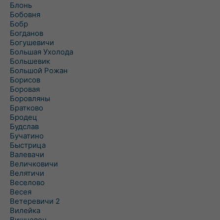
Блонь
Бобовня
Бобр
Богданов
Богушевичи
Большая Ухолода
Большевик
Большой Рожан
Борисов
Боровая
Боровляны
Братково
Бродец
Будслав
Бучатино
Быстрица
Валевачи
Величковичи
Велятичи
Веселово
Весея
Ветеревичи 2
Вилейка
Вишневец