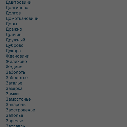
Дмитровичи
Долгиново
Долгое
Домоткановичи
Доры
Дражно
Дричин
Дружный
Дуброво
Дукора
Ждановичи
Жилихово
Жодино
Заболоть
Заболотье
Загалье
Зазерка
Замки
Замосточье
Занарочь
Заостровечье
Заполье
Заречье
Заславль