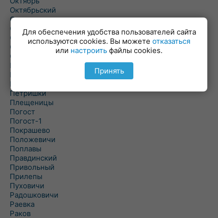
Октябрь
Октябрьский
Олехновичи
Омговичи
Для обеспечения удобства пользователей сайта
Оношки
используются cookies. Вы можете
отказаться
Осовец
или
настроить
файлы cookies.
Острошицкий Городок
Пасека
Принять
Пастовичи
Першаи
Петришки
Плещеницы
Погост
Погост-1
Покрашево
Положевичи
Поплавы
Правдинский
Привольный
Прилепы
Пуховичи
Радошковичи
Раевка
Раков