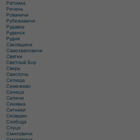
Ратомка
Речень
Рованичи
Рубежевичи
Рудавка
Руденск
Рудня
Саковщина
Самохваловичи
Сватки
Светлый Бор
Свирь
Свислочь
Селище
Семежево
Сеница
Силичи
Синявка
Ситники
Сковшин
Слобода
Слуцк
Смиловичи
Смолевичи