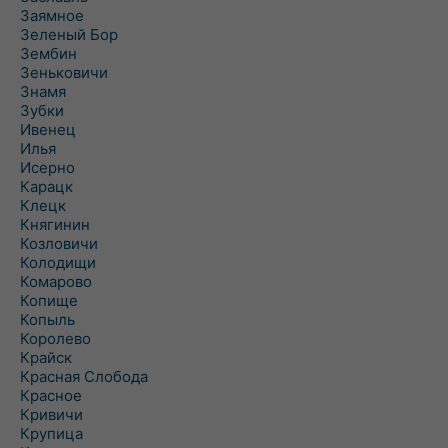
Заямное
Зеленый Бор
Зембин
Зеньковичи
Знамя
Зубки
Ивенец
Илья
Исерно
Карацк
Клецк
Княгинин
Козловичи
Колодищи
Комарово
Копище
Копыль
Королево
Крайск
Красная Слобода
Красное
Кривичи
Крупица