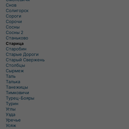
Снов
Солигорск
Сороги
Сорочи
Сосны
Сосны 2
Станьково
Старица
Старобин
Старые Дороги
Старый Свержень
Столбцы
Сырмеж
Таль
Талька
Танежицы
Тимковичи
Турец-Бояры
Турин
Углы
Узда
Уречье
Усяж