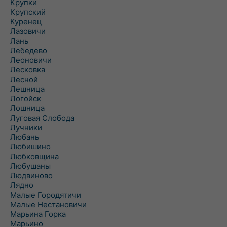
Крупки
Крупский
Куренец
Лазовичи
Лань
Лебедево
Леоновичи
Лесковка
Лесной
Лешница
Логойск
Лошница
Луговая Слобода
Лучники
Любань
Любишино
Любковщина
Любушаны
Людвиново
Лядно
Малые Городятичи
Малые Нестановичи
Марьина Горка
Марьино