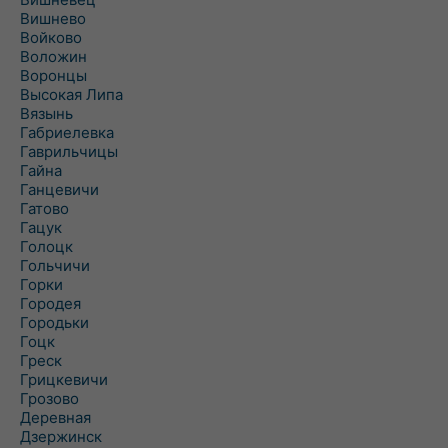
Вишнево
Войково
Воложин
Воронцы
Высокая Липа
Вязынь
Габриелевка
Гаврильчицы
Гайна
Ганцевичи
Гатово
Гацук
Голоцк
Гольчичи
Горки
Городея
Городьки
Гоцк
Греск
Грицкевичи
Грозово
Деревная
Дзержинск