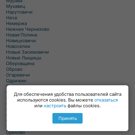
Мурава
Мухавец
Нарутовичи
Нача
Немержа
Нижнее Чернихово
Новая Попина
Новицковичи
Новоселки
Новые Засимовичи
Новые Лыщицы
Оберовщина
Оброво
Огаревичи
Одрижин
Оздамичи
Озяты
Для обеспечения удобства пользователей сайта
Олтуш
используются cookies. Вы можете
отказаться
Ольманы
или
настроить
файлы cookies.
Ольпень
Ольшаны
Принять
Омельная
Ополь
Орехово