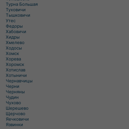
Турна Большая
Туховичи
Тышковичи
Утес
Федоры
Хабовичи
Хидры
Хмелево
Ходосы
Хомск
Хорева
Хоромск
Хотислав
Хотыничи
Чернавчицы
Черни
Черняны
Чудин
Чухово
Шерешево
Щерчово
Яечковичи
Язвинки