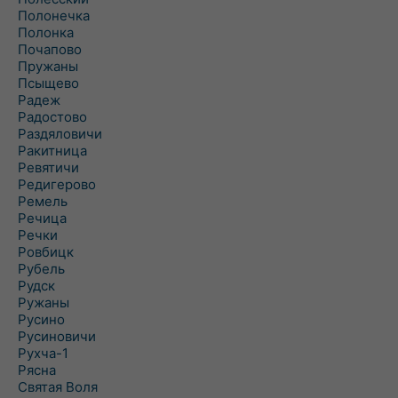
Полонечка
Полонка
Почапово
Пружаны
Псыщево
Радеж
Радостово
Раздяловичи
Ракитница
Ревятичи
Редигерово
Ремель
Речица
Речки
Ровбицк
Рубель
Рудск
Ружаны
Русино
Русиновичи
Рухча-1
Рясна
Святая Воля