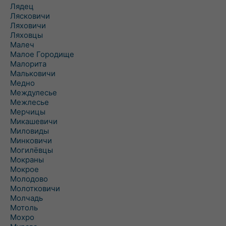
Лядец
Лясковичи
Ляховичи
Ляховцы
Малеч
Малое Городище
Малорита
Мальковичи
Медно
Междулесье
Межлесье
Мерчицы
Микашевичи
Миловиды
Минковичи
Могилёвцы
Мокраны
Мокрое
Молодово
Молотковичи
Молчадь
Мотоль
Мохро