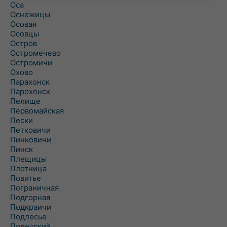
Оса
Оснежицы
Осовая
Осовцы
Остров
Остромечево
Остромичи
Охово
Парахонск
Парохонск
Пелище
Первомайская
Пески
Петковичи
Пинковичи
Пинск
Плещицы
Плотница
Повитье
Пограничная
Подгорная
Подкраичи
Подлесье
Полесский