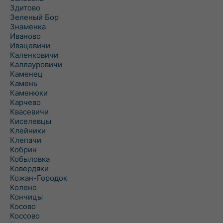
Здитово
Зеленый Бор
Знаменка
Иваново
Ивацевичи
Каленковичи
Каллауровичи
Каменец
Камень
Каменюки
Карчево
Квасевичи
Киселевцы
Клейники
Клепачи
Кобрин
Кобыловка
Ковердяки
Кожан-Городок
Колено
Кончицы
Косово
Коссово