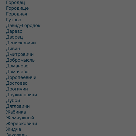
Городец
Городище
Городная
Гутово
Давид-Городок
Дарево
Дворец
Денисковичи
Дивин
Дмитровичи
Добромысль
Доманово
Домачево
Доропеевичи
Достоево
Дрогичин
Дружиловичи
Дубой
Дятловичи
Жабинка
Жемчужный
Жеребковичи
Жидче
Закозель