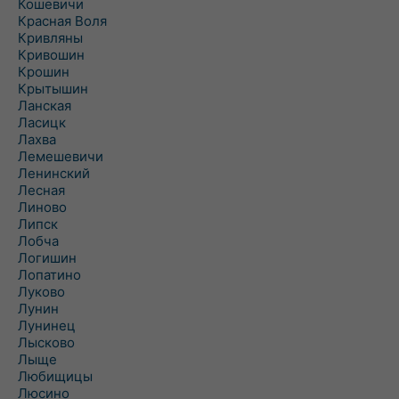
Кошевичи
Красная Воля
Кривляны
Кривошин
Крошин
Крытышин
Ланская
Ласицк
Лахва
Лемешевичи
Ленинский
Лесная
Линово
Липск
Лобча
Логишин
Лопатино
Луково
Лунин
Лунинец
Лысково
Лыще
Любищицы
Люсино