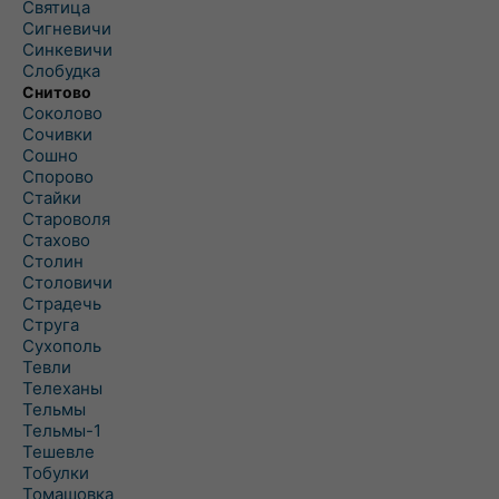
Святица
Сигневичи
Синкевичи
Слобудка
Снитово
Соколово
Сочивки
Сошно
Спорово
Стайки
Староволя
Стахово
Столин
Столовичи
Страдечь
Струга
Сухополь
Тевли
Телеханы
Тельмы
Тельмы-1
Тешевле
Тобулки
Томашовка