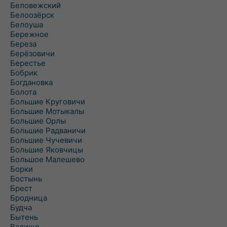
Беловежский
Белоозёрск
Белоуша
Бережное
Береза
Берёзовичи
Берестье
Бобрик
Богдановка
Болота
Большие Круговичи
Большие Мотыкалы
Большие Орлы
Большие Радваничи
Большие Чучевичи
Большие Яковчицы
Большое Малешево
Борки
Бостынь
Брест
Бродница
Будча
Бытень
Валище