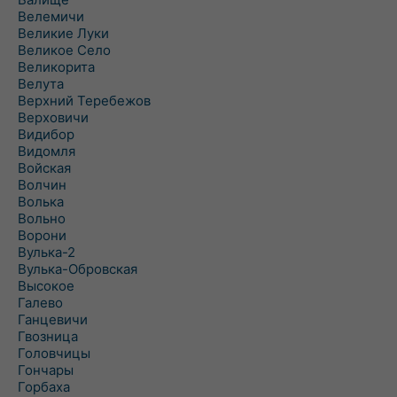
Велемичи
Великие Луки
Великое Село
Великорита
Велута
Верхний Теребежов
Верховичи
Видибор
Видомля
Войская
Волчин
Волька
Вольно
Ворони
Вулька-2
Вулька-Обровская
Высокое
Галево
Ганцевичи
Гвозница
Головчицы
Гончары
Горбаха