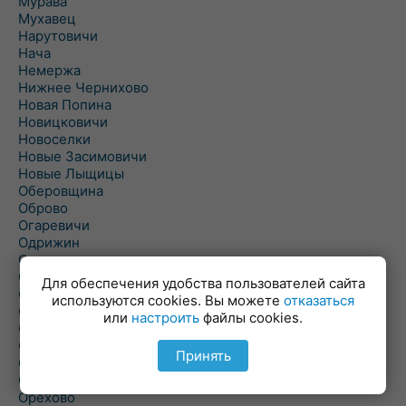
Мурава
Мухавец
Нарутовичи
Нача
Немержа
Нижнее Чернихово
Новая Попина
Новицковичи
Новоселки
Новые Засимовичи
Новые Лыщицы
Оберовщина
Оброво
Огаревичи
Одрижин
Оздамичи
Озяты
Для обеспечения удобства пользователей сайта
Олтуш
используются cookies. Вы можете
отказаться
Ольманы
или
настроить
файлы cookies.
Ольпень
Ольшаны
Принять
Омельная
Ополь
Орехово