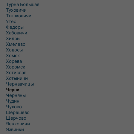
Турна Большая
Туховичи
Тышковичи
Утес
Федоры
Хабовичи
Хидры
Хмелево
Ходосы
Хомск
Хорева
Хоромск
Хотислав
Хотыничи
Чернавчицы
Черни
Черняны
Чудин
Чухово
Шерешево
Щерчово
Яечковичи
Язвинки