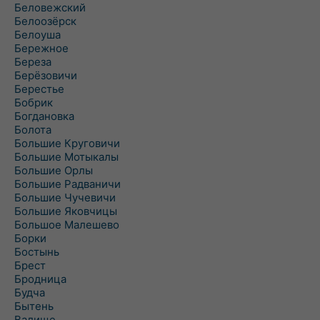
Беловежский
Белоозёрск
Белоуша
Бережное
Береза
Берёзовичи
Берестье
Бобрик
Богдановка
Болота
Большие Круговичи
Большие Мотыкалы
Большие Орлы
Большие Радваничи
Большие Чучевичи
Большие Яковчицы
Большое Малешево
Борки
Бостынь
Брест
Бродница
Будча
Бытень
Валище