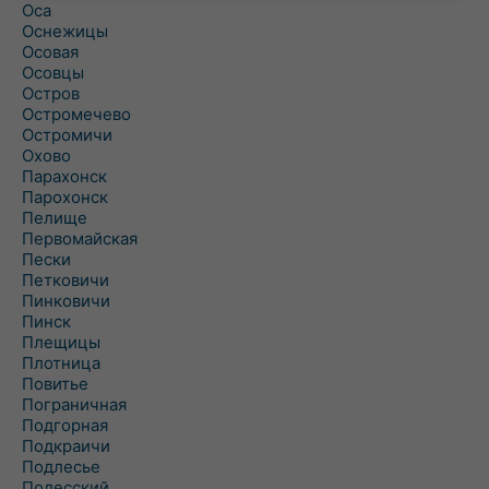
Оса
Оснежицы
Осовая
Осовцы
Остров
Остромечево
Остромичи
Охово
Парахонск
Парохонск
Пелище
Первомайская
Пески
Петковичи
Пинковичи
Пинск
Плещицы
Плотница
Повитье
Пограничная
Подгорная
Подкраичи
Подлесье
Полесский