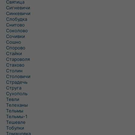
Святица
Сигневичи
Синкевичи
Слобудка
Снитово
Соколово
Сочивки
Сошно
Спорово
Стайки
Староволя
Стахово
Столин
Столовичи
Страдечь
Струга
Сухополь
Тевли
Телеханы
Тельмы
Тельмы-1
Тешевле
Тобулки
Томашовка