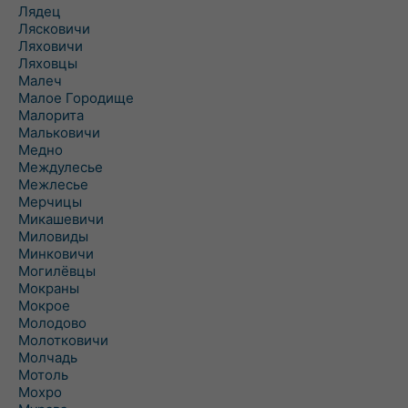
Лядец
Лясковичи
Ляховичи
Ляховцы
Малеч
Малое Городище
Малорита
Мальковичи
Медно
Междулесье
Межлесье
Мерчицы
Микашевичи
Миловиды
Минковичи
Могилёвцы
Мокраны
Мокрое
Молодово
Молотковичи
Молчадь
Мотоль
Мохро