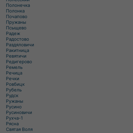
Полонечка
Полонка
Почапово
Пружаны
Псыщево
Радеж
Радостово
Раздяловичи
Ракитница
Ревятичи
Редигерово
Ремель
Речица
Речки
Ровбицк
Рубель
Рудск
Ружаны
Русино
Русиновичи
Рухча-1
Рясна
Святая Воля