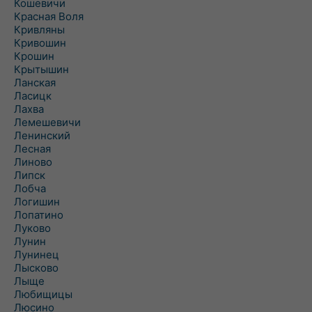
Кошевичи
Красная Воля
Кривляны
Кривошин
Крошин
Крытышин
Ланская
Ласицк
Лахва
Лемешевичи
Ленинский
Лесная
Линово
Липск
Лобча
Логишин
Лопатино
Луково
Лунин
Лунинец
Лысково
Лыще
Любищицы
Люсино