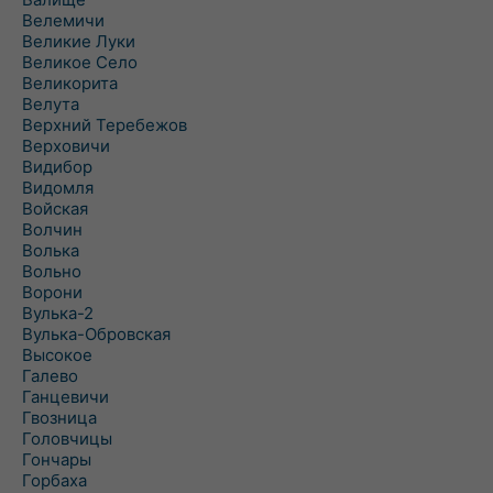
Велемичи
Великие Луки
Великое Село
Великорита
Велута
Верхний Теребежов
Верховичи
Видибор
Видомля
Войская
Волчин
Волька
Вольно
Ворони
Вулька-2
Вулька-Обровская
Высокое
Галево
Ганцевичи
Гвозница
Головчицы
Гончары
Горбаха