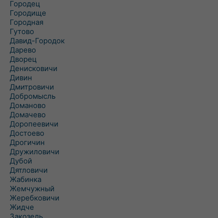
Городец
Городище
Городная
Гутово
Давид-Городок
Дарево
Дворец
Денисковичи
Дивин
Дмитровичи
Добромысль
Доманово
Домачево
Доропеевичи
Достоево
Дрогичин
Дружиловичи
Дубой
Дятловичи
Жабинка
Жемчужный
Жеребковичи
Жидче
Закозель