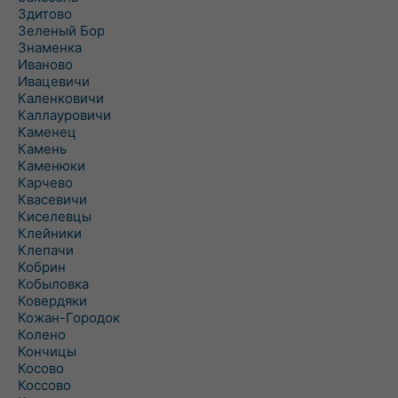
Здитово
Зеленый Бор
Знаменка
Иваново
Ивацевичи
Каленковичи
Каллауровичи
Каменец
Камень
Каменюки
Карчево
Квасевичи
Киселевцы
Клейники
Клепачи
Кобрин
Кобыловка
Ковердяки
Кожан-Городок
Колено
Кончицы
Косово
Коссово