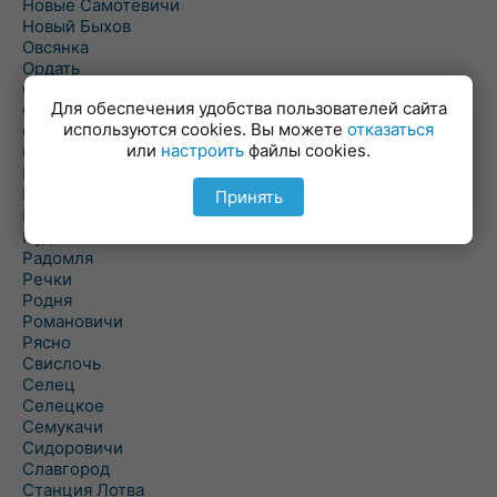
Новые Самотевичи
Новый Быхов
Овсянка
Ордать
Ореховка
Для обеспечения удобства пользователей сайта
Осиновка
используются cookies. Вы можете
отказаться
Осиповичи
или
настроить
файлы cookies.
Осово
Павловичи
Паршино
Принять
Петуховка
Пудовня
Радомля
Речки
Родня
Романовичи
Рясно
Свислочь
Селец
Селецкое
Семукачи
Сидоровичи
Славгород
Станция Лотва