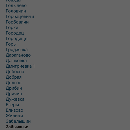
Годылево
Головчин
Горбацевичи
Горбовичи
Горки
Городец
Городище
Горы
Гродзянка
Дараганово
Дашковка
Дмитриевка 1
Добосна
Добрая
Долгое
Дрибин
Дричин
Дужевка
Езеры
Елизово
Жиличи
Забелышин
Забычанье