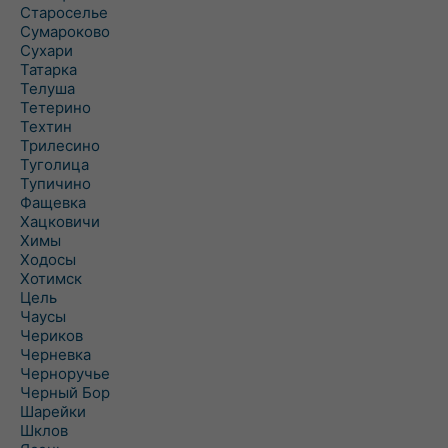
Староселье
Сумароково
Сухари
Татарка
Телуша
Тетерино
Техтин
Трилесино
Туголица
Тупичино
Фащевка
Хацковичи
Химы
Ходосы
Хотимск
Цель
Чаусы
Чериков
Черневка
Черноручье
Черный Бор
Шарейки
Шклов