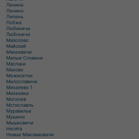
Ленина
Ленино
Липень
Лобжа
Любиничи
Любоничи
Мазолово
Майский
Макеевичи
Малые Словени
Маслаки
Махово
Межисетки
Милославичи
Михалево 1
Михеевка
Могилев
Мстиславль
Муравилье
Мушино
Мышковичи
Несята
Новые Максимовичи