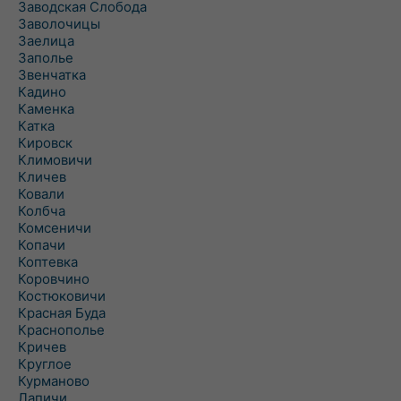
Заводская Слобода
Заволочицы
Заелица
Заполье
Звенчатка
Кадино
Каменка
Катка
Кировск
Климовичи
Кличев
Ковали
Колбча
Комсеничи
Копачи
Коптевка
Коровчино
Костюковичи
Красная Буда
Краснополье
Кричев
Круглое
Курманово
Лапичи