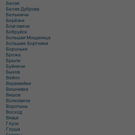
Белая
Белая Дуброва
Белыничи
Берёзки
Благовичи
Бобруйск
Большая Мощаница
Большие Бортники
Бороньки
Брожа
Брыли
Буйничи
Быхов
Вейно
Веремейки
Вишневка
Вишов
Волковичи
Воротынь
Восход
Вязье
Глуск
Глуша
Говяды