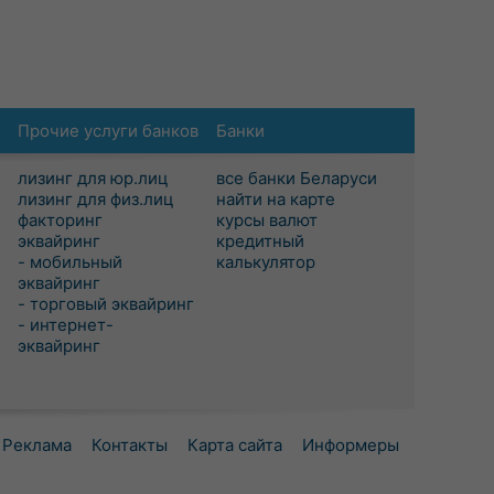
Прочие услуги банков
Банки
лизинг для юр.лиц
все банки Беларуси
лизинг для физ.лиц
найти на карте
факторинг
курсы валют
эквайринг
кредитный
- мобильный
калькулятор
эквайринг
- торговый эквайринг
- интернет-
эквайринг
Реклама
Контакты
Карта сайта
Информеры