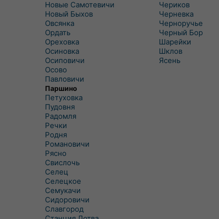
Новые Самотевичи
Чериков
Новый Быхов
Черневка
Овсянка
Черноручье
Ордать
Черный Бор
Ореховка
Шарейки
Осиновка
Шклов
Осиповичи
Ясень
Осово
Павловичи
Паршино
Петуховка
Пудовня
Радомля
Речки
Родня
Романовичи
Рясно
Свислочь
Селец
Селецкое
Семукачи
Сидоровичи
Славгород
Станция Лотва