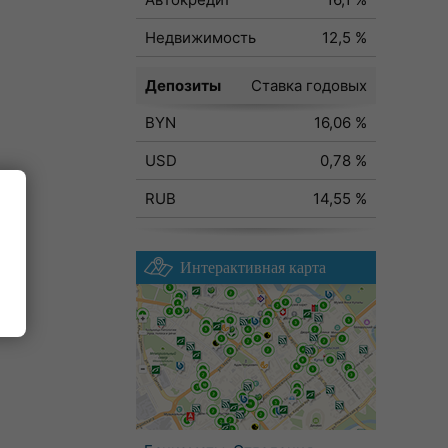
Недвижимость
12,5 %
Депозиты
Ставка годовых
BYN
16,06 %
USD
0,78 %
RUB
14,55 %
Интерактивная карта