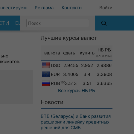
нвестируем
Реклама
Контакты
Войти
СТИ
ЕЩЕ
Лучшие курсы валют
НБ РБ
валюта
сдать
купить
льно
07.08.2026
нкоматов.
USD
2.9455
2.952
2.9386
EUR
3.4005
3.4
3.3908
RUB
100
3.513
3.51
3.6365
Все курсы
НБ РБ
Новости
ВТБ (Беларусь) и Банк развития
расширили линейку кредитных
решений для СМБ