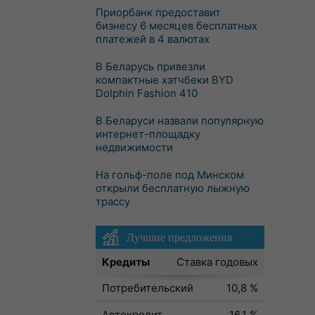
Приорбанк предоставит
бизнесу 6 месяцев бесплатных
платежей в 4 валютах
В Беларусь привезли
компактные хэтчбеки BYD
Dolphin Fashion 410
В Беларуси назвали популярную
интернет-площадку
недвижимости
На гольф-поле под Минском
открыли бесплатную лыжную
трассу
Лучшие предложения
Кредиты
Ставка годовых
Потребительский
10,8 %
Автокредит
16,1 %