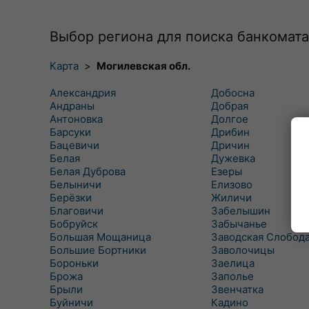
Выбор региона для поиска банкомата
Карта
>
Могилевская обл.
Александрия
Добосна
Андраны
Добрая
Антоновка
Долгое
Барсуки
Дрибин
Бацевичи
Дричин
Белая
Дужевка
Белая Дуброва
Езеры
Белыничи
Елизово
Берёзки
Жиличи
Благовичи
Забелышин
Бобруйск
Забычанье
Большая Мощаница
Заводская Слобод
Большие Бортники
Заволочицы
Бороньки
Заелица
Брожа
Заполье
Брыли
Звенчатка
Буйничи
Кадино