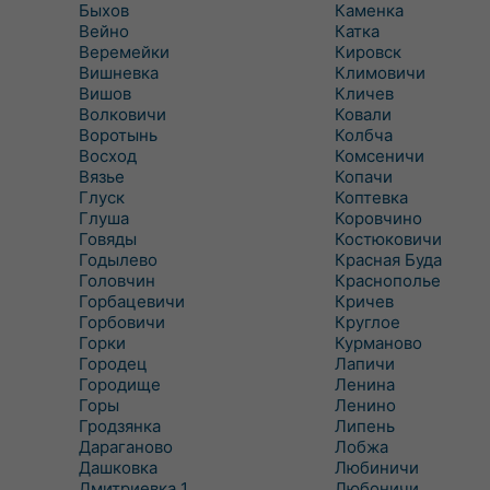
Быхов
Каменка
Вейно
Катка
Веремейки
Кировск
Вишневка
Климовичи
Вишов
Кличев
Волковичи
Ковали
Воротынь
Колбча
Восход
Комсеничи
Вязье
Копачи
Глуск
Коптевка
Глуша
Коровчино
Говяды
Костюковичи
Годылево
Красная Буда
Головчин
Краснополье
Горбацевичи
Кричев
Горбовичи
Круглое
Горки
Курманово
Городец
Лапичи
Городище
Ленина
Горы
Ленино
Гродзянка
Липень
Дараганово
Лобжа
Дашковка
Любиничи
Дмитриевка 1
Любоничи