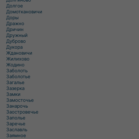
Долгое
Домоткановичи
Доры
Дражно
Дричин
Дружный
Дуброво
Дукора
Ждановичи
Жилихово
Жодино
Заболоть
Заболотье
Загалье
Зазерка
Замки
Замосточье
Занарочь
Заостровечье
Заполье
Заречье
Заславль
Заямное