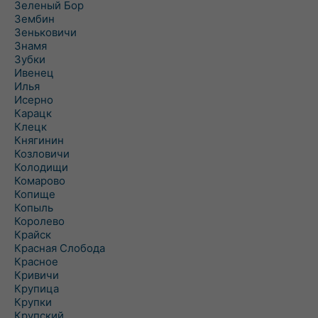
Зеленый Бор
Зембин
Зеньковичи
Знамя
Зубки
Ивенец
Илья
Исерно
Карацк
Клецк
Княгинин
Козловичи
Колодищи
Комарово
Копище
Копыль
Королево
Крайск
Красная Слобода
Красное
Кривичи
Крупица
Крупки
Крупский