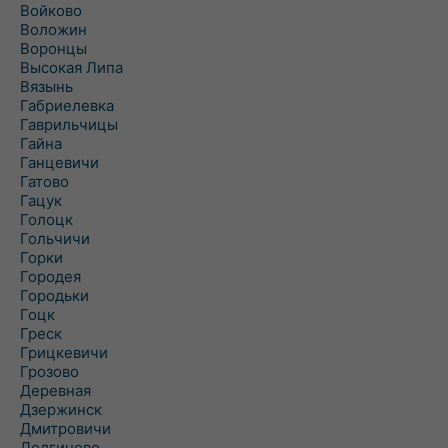
Войково
Воложин
Воронцы
Высокая Липа
Вязынь
Габриелевка
Гаврильчицы
Гайна
Ганцевичи
Гатово
Гацук
Голоцк
Гольчичи
Горки
Городея
Городьки
Гоцк
Греск
Грицкевичи
Грозово
Деревная
Дзержинск
Дмитровичи
Долгиново