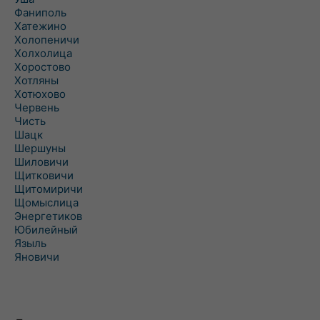
Фаниполь
Хатежино
Холопеничи
Холхолица
Хоростово
Хотляны
Хотюхово
Червень
Чисть
Шацк
Шершуны
Шиловичи
Щитковичи
Щитомиричи
Щомыслица
Энергетиков
Юбилейный
Языль
Яновичи