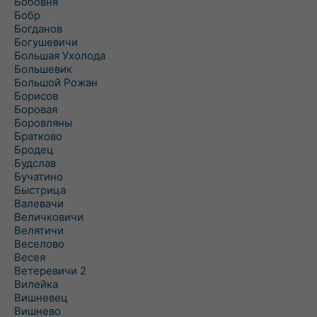
Бобовня
Бобр
Богданов
Богушевичи
Большая Ухолода
Большевик
Большой Рожан
Борисов
Боровая
Боровляны
Братково
Бродец
Будслав
Бучатино
Быстрица
Валевачи
Величковичи
Велятичи
Веселово
Весея
Ветеревичи 2
Вилейка
Вишневец
Вишнево