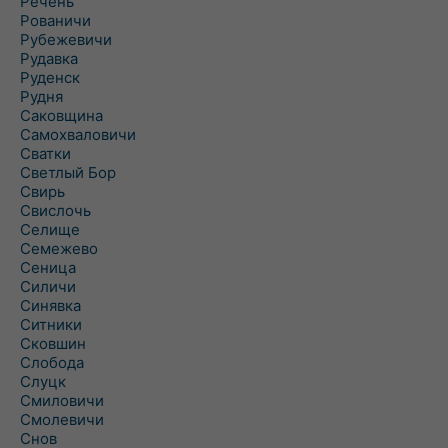
Речень
Рованичи
Рубежевичи
Рудавка
Руденск
Рудня
Саковщина
Самохваловичи
Сватки
Светлый Бор
Свирь
Свислочь
Селище
Семежево
Сеница
Силичи
Синявка
Ситники
Сковшин
Слобода
Слуцк
Смиловичи
Смолевичи
Снов