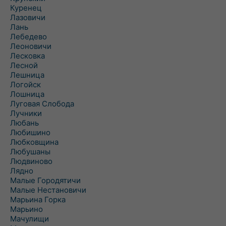
Куренец
Лазовичи
Лань
Лебедево
Леоновичи
Лесковка
Лесной
Лешница
Логойск
Лошница
Луговая Слобода
Лучники
Любань
Любишино
Любковщина
Любушаны
Людвиново
Лядно
Малые Городятичи
Малые Нестановичи
Марьина Горка
Марьино
Мачулищи