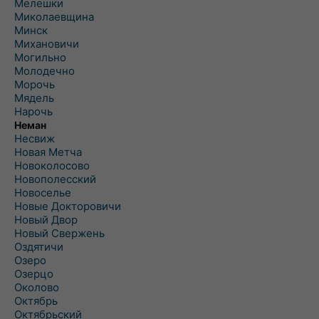
Мелешки
Миколаевщина
Минск
Михановичи
Могильно
Молодечно
Морочь
Мядель
Нарочь
Неман
Несвиж
Новая Метча
Новоколосово
Новополесский
Новоселье
Новые Докторовичи
Новый Двор
Новый Свержень
Оздятичи
Озеро
Озерцо
Околово
Октябрь
Октябрьский