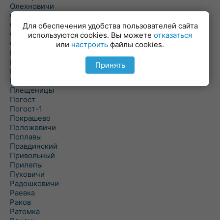
Олехновичи
Омговичи
Оношки
Для обеспечения удобства пользователей сайта
Осовец
используются cookies. Вы можете
отказаться
Острошицкий Городок
или
настроить
файлы cookies.
Пасека
Пастовичи
Принять
Першаи
Петришки
Плещеницы
Погост
Погост-1
Покрашево
Положевичи
Поплавы
Правдинский
Привольный
Прилепы
Пуховичи
Радошковичи
Раевка
Раков
Ратомка