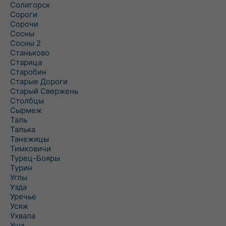
Солигорск
Сороги
Сорочи
Сосны
Сосны 2
Станьково
Старица
Старобин
Старые Дороги
Старый Свержень
Столбцы
Сырмеж
Таль
Талька
Танежицы
Тимковичи
Турец-Бояры
Турин
Углы
Узда
Уречье
Усяж
Ухвала
Уша