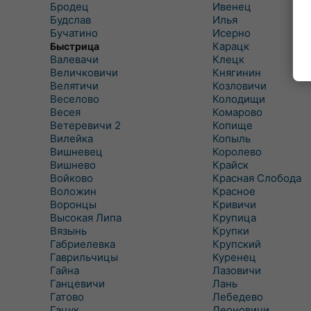
Бродец
Ивенец
Будслав
Илья
Бучатино
Исерно
Карацк
Быстрица
Валевачи
Клецк
Величковичи
Княгинин
Велятичи
Козловичи
Веселово
Колодищи
Весея
Комарово
Ветеревичи 2
Копище
Вилейка
Копыль
Вишневец
Королево
Вишнево
Крайск
Войково
Красная Слобода
Воложин
Красное
Воронцы
Кривичи
Высокая Липа
Крупица
Вязынь
Крупки
Габриелевка
Крупский
Гаврильчицы
Куренец
Гайна
Лазовичи
Ганцевичи
Лань
Гатово
Лебедево
Гацук
Леоновичи