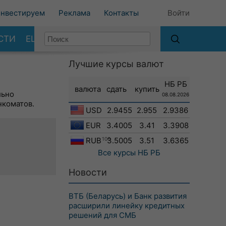
нвестируем
Реклама
Контакты
Войти
СТИ
ЕЩЕ
Лучшие курсы валют
НБ РБ
валюта
сдать
купить
льно
08.08.2026
нкоматов.
USD
2.9455
2.955
2.9386
EUR
3.4005
3.41
3.3908
RUB
100
3.5005
3.51
3.6365
Все курсы
НБ РБ
Новости
ВТБ (Беларусь) и Банк развития
расширили линейку кредитных
решений для СМБ