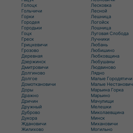
Голоцк
Лесковка
Гольчичи
Лесной
Горки
Лешница
Городея
Логойск
Городьки
Лошница
Гоцк
Луговая Слобода
Греск
Лучники
Грицкевичи
Любань
Грозово
Любишино
Деревная
Любковщина
Дзержинск
Любушаны
Дмитровичи
Людвиново
Долгиново
Лядно
Долгое
Малые Городятичи
Домоткановичи
Малые Нестанович
Доры
Марьина Горка
Дражно
Марьино
Дричин
Мачулищи
Дружный
Мелешки
Дуброво
Миколаевщина
Дукора
Минск
Ждановичи
Михановичи
Жилихово
Могильно