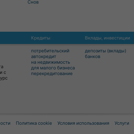
Снов
Кредиты
Вклады, инвестиции
потребительский
депозиты (вклады)
автокредит
банков
на недвижимость
та
для малого бизнеса
и с
перекредитование
сурс
ности
Политика cookie
Условия использования
Услуги