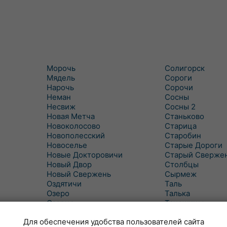
Морочь
Солигорск
Мядель
Сороги
Нарочь
Сорочи
Неман
Сосны
Несвиж
Сосны 2
Новая Метча
Станьково
Новоколосово
Старица
Новополесский
Старобин
Новоселье
Старые Дороги
Новые Докторовичи
Старый Сверже
Новый Двор
Столбцы
Новый Свержень
Сырмеж
Оздятичи
Таль
Озеро
Талька
Озерцо
Танежицы
Околово
Тимковичи
Для обеспечения удобства пользователей сайта
Октябрь
Турец-Бояры