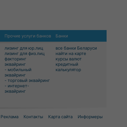
Прочие услуги банков
Банки
лизинг для юр.лиц
все банки Беларуси
лизинг для физ.лиц
найти на карте
факторинг
курсы валют
эквайринг
кредитный
- мобильный
калькулятор
эквайринг
- торговый эквайринг
- интернет-
эквайринг
Реклама
Контакты
Карта сайта
Информеры