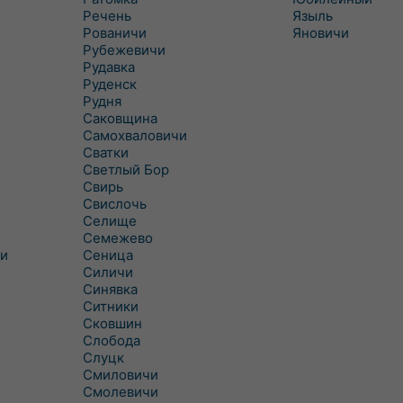
Речень
Языль
Рованичи
Яновичи
Рубежевичи
Рудавка
Руденск
Рудня
Саковщина
Самохваловичи
Сватки
Светлый Бор
Свирь
Свислочь
Селище
Семежево
и
Сеница
Силичи
Синявка
Ситники
Сковшин
Слобода
Слуцк
Смиловичи
Смолевичи