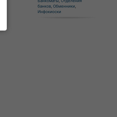
Банкоматы
,
Отделения
банков
,
Обменники
,
Инфокиоски