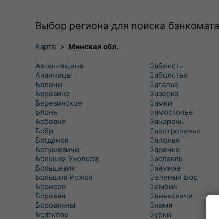
Выбор региона для поиска банкомата
Карта
>
Минская обл.
Аксаковщина
Заболоть
Ананчицы
Заболотье
Беличи
Загалье
Березино
Зазерка
Березинское
Замки
Блонь
Замосточье
Бобовня
Занарочь
Бобр
Заостровечье
Богданов
Заполье
Богушевичи
Заречье
Большая Ухолода
Заславль
Большевик
Заямное
Большой Рожан
Зеленый Бор
Борисов
Зембин
Боровая
Зеньковичи
Боровляны
Знамя
Братково
Зубки