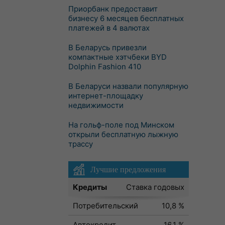
Приорбанк предоставит
бизнесу 6 месяцев бесплатных
платежей в 4 валютах
В Беларусь привезли
компактные хэтчбеки BYD
Dolphin Fashion 410
В Беларуси назвали популярную
интернет-площадку
недвижимости
На гольф-поле под Минском
открыли бесплатную лыжную
трассу
Лучшие предложения
Кредиты
Ставка годовых
Потребительский
10,8 %
Автокредит
16,1 %