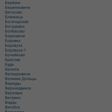
Берёзки
Бешенковичи
Бигосово
Близница
Богатырская
Богушевск
Болбасово
Борковичи
Боровка
Боровуха
Боровуха-1
Бочейково
Браслав
Буда
Бычиха
Велешковичи
Великие Дольцы
Веркуды
Верхнедвинск
Верховье
Ветрино
Видзы
Витебск
Волколата