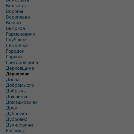
Волынцы
Вороны
Воропаево
Вымно
Высокое
Германовичи
Глубокое
Глыбочка
Городок
Горяны
Григоровщина
Дерковщина
Дёрновичи
Дисна
Добромысли
Добрынь
Докшицы
Домашковичи
Друя
Дубровка
Дубровно
Дуниловичи
Езерище