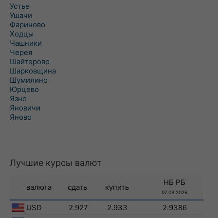
Устье
Ушачи
Фариново
Ходцы
Чашники
Черея
Шайтерово
Шарковщина
Шумилино
Юрцево
Язно
Яновичи
Яново
Лучшие курсы валют
НБ РБ
валюта
сдать
купить
07.08.2026
USD
2.927
2.933
2.9386