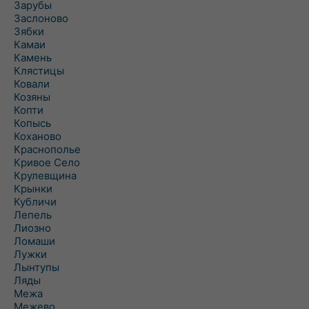
Зарубы
Заслоново
Зябки
Камаи
Камень
Клястицы
Ковали
Козяны
Копти
Копысь
Коханово
Краснополье
Кривое Село
Крулевщина
Крынки
Кубличи
Лепель
Лиозно
Ломаши
Лужки
Лынтупы
Ляды
Межа
Межево