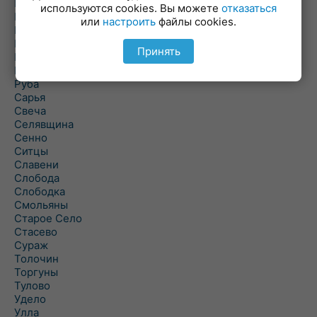
Погоща
используются cookies. Вы можете
отказаться
Подсвилье
или
настроить
файлы cookies.
Полоцк
Поставы
Принять
Прозороки
Россоны
Руба
Сарья
Свеча
Селявщина
Сенно
Ситцы
Славени
Слобода
Слободка
Смольяны
Старое Село
Стасево
Сураж
Толочин
Торгуны
Тулово
Удело
Улла