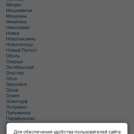
Миоры
Мишневичи
Мошканы
Никитиха
Николаево
Новка
Новолукомль
Новополоцк
Новый Погост
Оболь
Озерцы
Октябрьская
Ольгово
Опса
Ореховск
Орша
Освея
Осинторф
Островно
Пальминка
Парафьяново
Плисса
Повятье
Для обеспечения удобства пользователей сайта