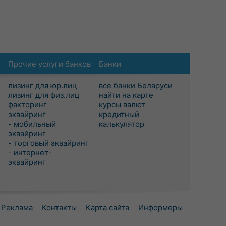
Прочие услуги банков
Банки
лизинг для юр.лиц
все банки Беларуси
лизинг для физ.лиц
найти на карте
факторинг
курсы валют
эквайринг
кредитный
- мобильный
калькулятор
эквайринг
- торговый эквайринг
- интернет-
эквайринг
Реклама
Контакты
Карта сайта
Информеры