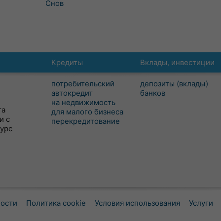
Снов
Кредиты
Вклады, инвестиции
потребительский
депозиты (вклады)
автокредит
банков
на недвижимость
та
для малого бизнеса
и с
перекредитование
сурс
ности
Политика cookie
Условия использования
Услуги