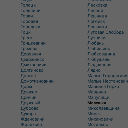
Голоцк
Лесковка
Гольчичи
Лесной
Горки
Лешница
Городея
Логойск
Городьки
Лошница
Гоцк
Луговая Слобода
Греск
Лучники
Грицкевичи
Любань
Грозово
Любишино
Деревная
Любковщина
Дзержинск
Любушаны
Дмитровичи
Людвиново
Долгиново
Лядно
Долгое
Малые Городятичи
Домоткановичи
Малые Нестанович
Доры
Марьина Горка
Дражно
Марьино
Дричин
Мачулищи
Дружный
Мелешки
Дуброво
Миколаевщина
Дукора
Минск
Ждановичи
Михановичи
Жилихово
Могильно