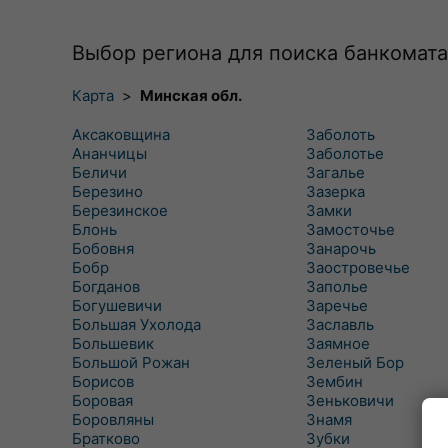
Выбор региона для поиска банкомата
Карта
>
Минская обл.
Аксаковщина
Заболоть
Ананчицы
Заболотье
Беличи
Загалье
Березино
Зазерка
Березинское
Замки
Блонь
Замосточье
Бобовня
Занарочь
Бобр
Заостровечье
Богданов
Заполье
Богушевичи
Заречье
Большая Ухолода
Заславль
Большевик
Заямное
Большой Рожан
Зеленый Бор
Борисов
Зембин
Боровая
Зеньковичи
Боровляны
Знамя
Братково
Зубки