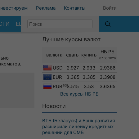
нвестируем
Реклама
Контакты
Войти
СТИ
ЕЩЕ
Лучшие курсы валют
НБ РБ
валюта
сдать
купить
льно
07.08.2026
нкоматов.
USD
2.927
2.933
2.9386
EUR
3.385
3.385
3.3908
RUB
100
3.515
3.53
3.6365
Все курсы
НБ РБ
Новости
ВТБ (Беларусь) и Банк развития
расширили линейку кредитных
решений для СМБ