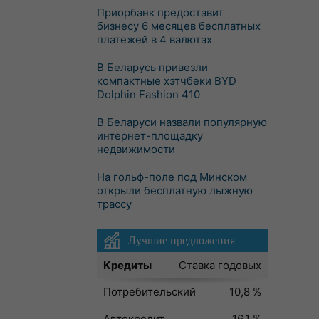
Приорбанк предоставит
бизнесу 6 месяцев бесплатных
платежей в 4 валютах
В Беларусь привезли
компактные хэтчбеки BYD
Dolphin Fashion 410
В Беларуси назвали популярную
интернет-площадку
недвижимости
На гольф-поле под Минском
открыли бесплатную лыжную
трассу
Лучшие предложения
Кредиты
Ставка годовых
Потребительский
10,8 %
Автокредит
16,1 %