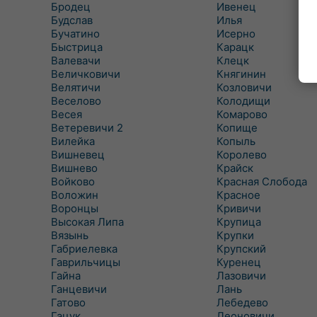
Бродец
Ивенец
Будслав
Илья
Бучатино
Исерно
Быстрица
Карацк
Валевачи
Клецк
Величковичи
Княгинин
Велятичи
Козловичи
Веселово
Колодищи
Весея
Комарово
Ветеревичи 2
Копище
Вилейка
Копыль
Вишневец
Королево
Вишнево
Крайск
Войково
Красная Слобода
Воложин
Красное
Воронцы
Кривичи
Высокая Липа
Крупица
Вязынь
Крупки
Габриелевка
Крупский
Гаврильчицы
Куренец
Гайна
Лазовичи
Ганцевичи
Лань
Гатово
Лебедево
Гацук
Леоновичи