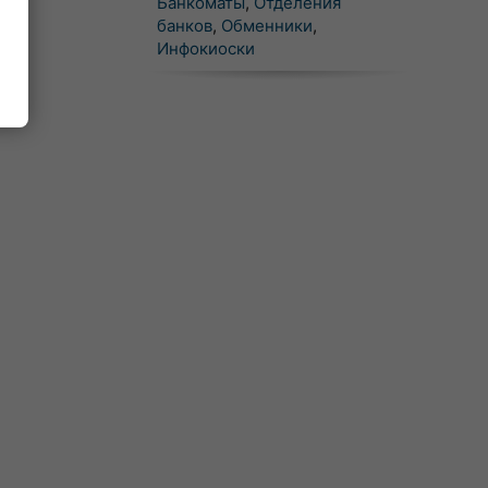
Банкоматы
,
Отделения
банков
,
Обменники
,
Инфокиоски