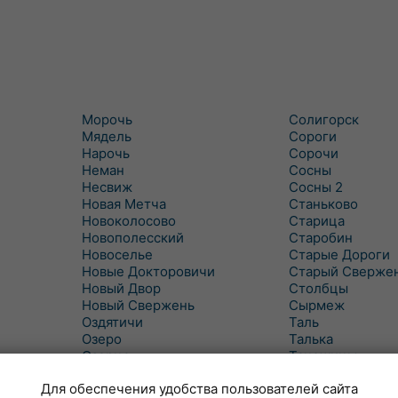
Морочь
Солигорск
Мядель
Сороги
Нарочь
Сорочи
Неман
Сосны
Несвиж
Сосны 2
Новая Метча
Станьково
Новоколосово
Старица
Новополесский
Старобин
Новоселье
Старые Дороги
Новые Докторовичи
Старый Сверже
Новый Двор
Столбцы
Новый Свержень
Сырмеж
Оздятичи
Таль
Озеро
Талька
Озерцо
Танежицы
Околово
Тимковичи
Для обеспечения удобства пользователей сайта
Октябрь
Турец-Бояры