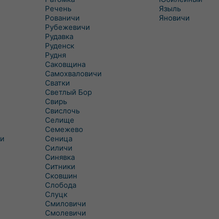
Речень
Языль
Рованичи
Яновичи
Рубежевичи
Рудавка
Руденск
Рудня
Саковщина
Самохваловичи
Сватки
Светлый Бор
Свирь
Свислочь
Селище
Семежево
и
Сеница
Силичи
Синявка
Ситники
Сковшин
Слобода
Слуцк
Смиловичи
Смолевичи